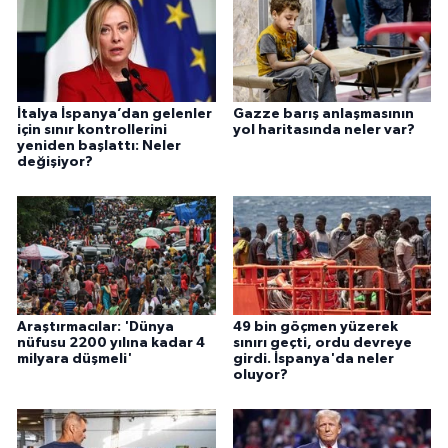
İtalya İspanya’dan gelenler
Gazze barış anlaşmasının
için sınır kontrollerini
yol haritasında neler var?
yeniden başlattı: Neler
değişiyor?
Araştırmacılar: 'Dünya
49 bin göçmen yüzerek
nüfusu 2200 yılına kadar 4
sınırı geçti, ordu devreye
milyara düşmeli'
girdi. İspanya'da neler
oluyor?