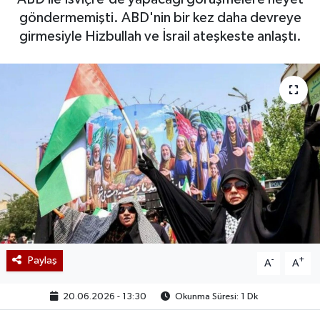
göndermemişti. ABD'nin bir kez daha devreye
girmesiyle Hizbullah ve İsrail ateşkeste anlaştı.
Paylaş
-
+
A
A
20.06.2026 - 13:30
Okunma Süresi: 1 Dk