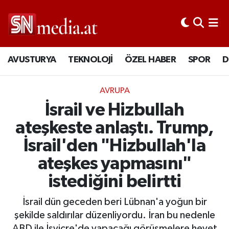
AVUSTURYA
TEKNOLOJİ
ÖZEL HABER
SPOR
D
AVRUPA
İsrail ve Hizbullah
ateşkeste anlaştı. Trump,
İsrail'den "Hizbullah'la
ateşkes yapmasını"
istediğini belirtti
İsrail dün geceden beri Lübnan'a yoğun bir
şekilde saldırılar düzenliyordu. İran bu nedenle
ABD ile İsviçre'de yapacağı görüşmelere heyet