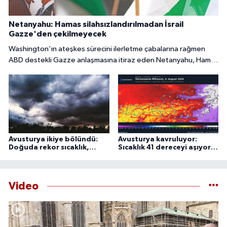
Netanyahu: Hamas silahsızlandırılmadan İsrail
Gazze'den çekilmeyecek
Washington’ın ateşkes sürecini ilerletme çabalarına rağmen
ABD destekli Gazze anlaşmasına itiraz eden Netanyahu, Hamas
tamamen silahsızlandırılmadan İsrail’in bölgeden
çekilmeyeceğini söyledi.
Avusturya ikiye bölündü:
Avusturya kavruluyor:
Doğuda rekor sıcaklık,
Sıcaklık 41 dereceyi aşıyor,
batıda şiddetli fırtına
uzmanlardan 44 derece
uyarısı
Video