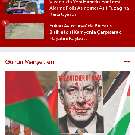
Viyana'da Yeni Hırsızlık Yöntemi
Alarmı: Polis Aşındırıcı Asit Tuzağına
Karşı Uyardı
6
Yukarı Avusturya'da Bir Yarış
Bisikletçisi Kamyonla Çarpışarak
Hayatını Kaybetti
Günün Manşetleri