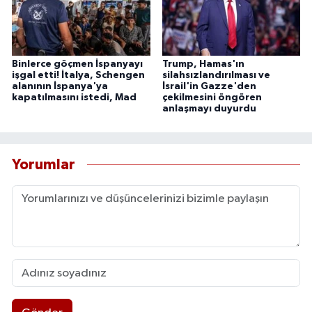
Binlerce göçmen İspanyayı
Trump, Hamas'ın
işgal etti! İtalya, Schengen
silahsızlandırılması ve
alanının İspanya'ya
İsrail'in Gazze'den
kapatılmasını istedi, Mad
çekilmesini öngören
anlaşmayı duyurdu
Yorumlar