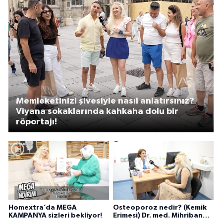
Memleketinizi şivesiyle nasıl anlatırsınız?
Viyana sokaklarında kahkaha dolu bir
röportajı!
Homextra’da MEGA
Osteoporoz nedir? (Kemik
KAMPANYA sizleri bekliyor!
Erimesi) Dr. med. Mihriban