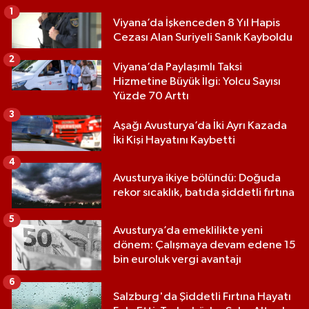
1
Viyana’da İşkenceden 8 Yıl Hapis
Cezası Alan Suriyeli Sanık Kayboldu
2
Viyana’da Paylaşımlı Taksi
Hizmetine Büyük İlgi: Yolcu Sayısı
Yüzde 70 Arttı
3
Aşağı Avusturya’da İki Ayrı Kazada
İki Kişi Hayatını Kaybetti
4
Avusturya ikiye bölündü: Doğuda
rekor sıcaklık, batıda şiddetli fırtına
5
Avusturya’da emeklilikte yeni
dönem: Çalışmaya devam edene 15
bin euroluk vergi avantajı
6
Salzburg'da Şiddetli Fırtına Hayatı