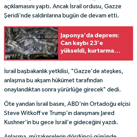
açıklamasını yaptı. Ancak İsrail ordusu, Gazze
Şeridi'nde saldırılarına bugün de devam etti.
Japonya'da deprem:
Can kaybı 23'e
yükseldi, kurtarma
çalışmaları için zaman
daralıyor
İsrail başbakanlık yetkilisi, "Gazze'de ateşkes,
anlaşma bu akşam hükümet tarafından
onaylandıktan sonra yürürlüğe girecek" dedi.
Öte yandan İsrail basını, ABD'nin Ortadoğu elçisi
Steve Witkoff ve Trump'ın danışmanı Jared
Kushner'in bu gece İsrail'e gideceğini yazdı.
Anlaşma, müzakerelerin dördüncü gününde