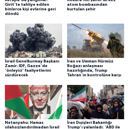
Avrupa'da yangınlar:
Kokura'nın şansı: İki kez
Girit'te tahliye edilen
atom bombasından
binlerce kişi evlerine geri
kurtulan şehir
döndü
İsrail Genelkurmay Başkanı
İran ve Umman Hürmüz
Zamir: IDF, Gazze'de
Boğazı anlaşması
'önleyici' faaliyetlerini
hazırlığında, Trump
sürdürecek
Tahran'ın kontrolüne karşı
Netanyahu: Hamas
İran Dışişleri Bakanlığı
silahsızlandırılmadan İsrail
Trump’ı yalanladı: 'ABD ile