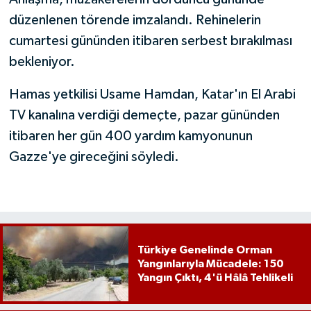
düzenlenen törende imzalandı. Rehinelerin
cumartesi gününden itibaren serbest bırakılması
bekleniyor.
Hamas yetkilisi Usame Hamdan, Katar'ın El Arabi
TV kanalına verdiği demeçte, pazar gününden
itibaren her gün 400 yardım kamyonunun
Gazze'ye gireceğini söyledi.
Türkiye Genelinde Orman
Yangınlarıyla Mücadele: 150
Yangın Çıktı, 4'ü Hâlâ Tehlikeli