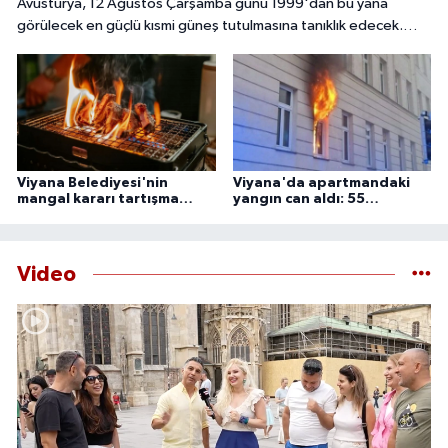
Avusturya, 12 Ağustos Çarşamba günü 1999'dan bu yana
görülecek en güçlü kısmi güneş tutulmasına tanıklık edecek.
Başkent Viyana'da gökyüzü meraklıları, güneşin yaklaşık yüzde
85 ila 89'unun Ay tarafından örtüleceği bu nadir doğa olayını
izlemek için çeşitli noktalarda bir araya gelecek.
Viyana Belediyesi'nin
Viyana'da apartmandaki
mangal kararı tartışma
yangın can aldı: 55
yarattı
yaşındaki adam ölü
bulundu
Video