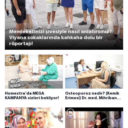
Memleketinizi şivesiyle nasıl anlatırsınız?
Viyana sokaklarında kahkaha dolu bir
röportajı!
Homextra’da MEGA
Osteoporoz nedir? (Kemik
KAMPANYA sizleri bekliyor!
Erimesi) Dr. med. Mihriban
Pelit anlatıyor...