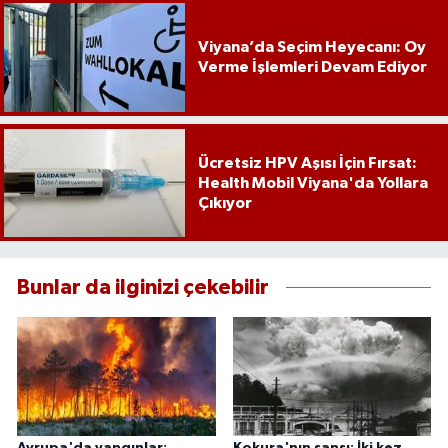
Viyana’da Seçim Heyecanı: Oy
Verme İşlemleri Devam Ediyor
Ücretsiz HPV Aşısı İçin Fırsat:
Health Mobil Viyana'da Yollara
Çıkıyor
Bunlar da ilginizi çekebilir