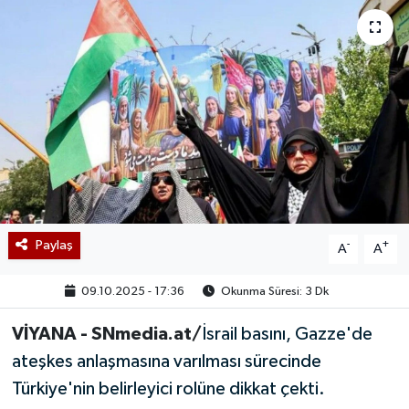
Paylaş
-
+
A
A
09.10.2025 - 17:36
Okunma Süresi: 3 Dk
VİYANA - SNmedia.at/
İsrail basını, Gazze'de
ateşkes anlaşmasına varılması sürecinde
Türkiye'nin belirleyici rolüne dikkat çekti.