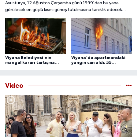
Avusturya, 12 Ağustos Çarşamba günü 1999'dan bu yana
görülecek en güçlü kısmi güneş tutulmasına tanıklık edecek.
Başkent Viyana'da gökyüzü meraklıları, güneşin yaklaşık yüzde
85 ila 89'unun Ay tarafından örtüleceği bu nadir doğa olayını
izlemek için çeşitli noktalarda bir araya gelecek.
Viyana Belediyesi'nin
Viyana'da apartmandaki
mangal kararı tartışma
yangın can aldı: 55
yarattı
yaşındaki adam ölü
bulundu
Video