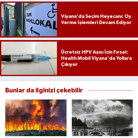
Viyana’da Seçim Heyecanı: Oy
Verme İşlemleri Devam Ediyor
Ücretsiz HPV Aşısı İçin Fırsat:
Health Mobil Viyana'da Yollara
Çıkıyor
Bunlar da ilginizi çekebilir