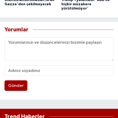
silahsızlandırılmadan İsrail
Trump’ı yalanladı: 'ABD ile
Gazze'den çekilmeyecek
hiçbir müzakere
yürütülmüyor'
Yorumlar
Gönder
Trend Haberler