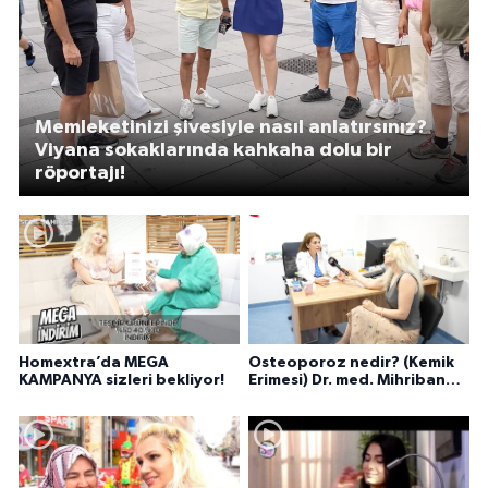
Memleketinizi şivesiyle nasıl anlatırsınız?
Viyana sokaklarında kahkaha dolu bir
röportajı!
Homextra’da MEGA
Osteoporoz nedir? (Kemik
KAMPANYA sizleri bekliyor!
Erimesi) Dr. med. Mihriban
Pelit anlatıyor...