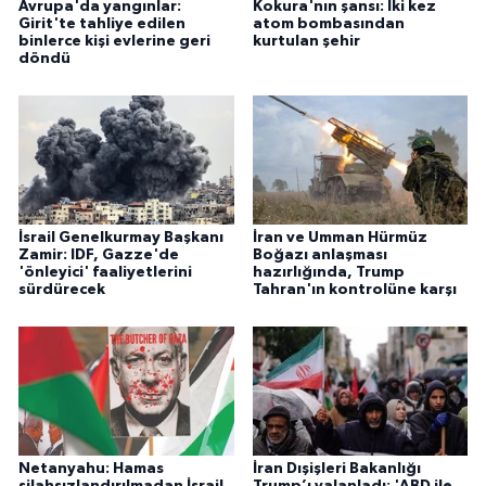
Avrupa'da yangınlar:
Kokura'nın şansı: İki kez
Girit'te tahliye edilen
atom bombasından
binlerce kişi evlerine geri
kurtulan şehir
döndü
İsrail Genelkurmay Başkanı
İran ve Umman Hürmüz
Zamir: IDF, Gazze'de
Boğazı anlaşması
'önleyici' faaliyetlerini
hazırlığında, Trump
sürdürecek
Tahran'ın kontrolüne karşı
Netanyahu: Hamas
İran Dışişleri Bakanlığı