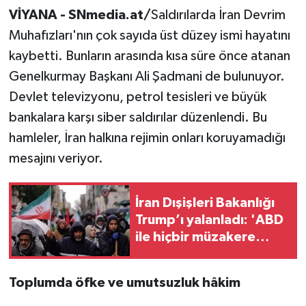
VİYANA - SNmedia.at/
Saldırılarda İran Devrim
Muhafızları'nın çok sayıda üst düzey ismi hayatını
kaybetti. Bunların arasında kısa süre önce atanan
Genelkurmay Başkanı Ali Şadmani de bulunuyor.
Devlet televizyonu, petrol tesisleri ve büyük
bankalara karşı siber saldırılar düzenlendi. Bu
hamleler, İran halkına rejimin onları koruyamadığı
mesajını veriyor.
İran Dışişleri Bakanlığı
Trump’ı yalanladı: 'ABD
ile hiçbir müzakere
yürütülmüyor'
Toplumda öfke ve umutsuzluk hâkim