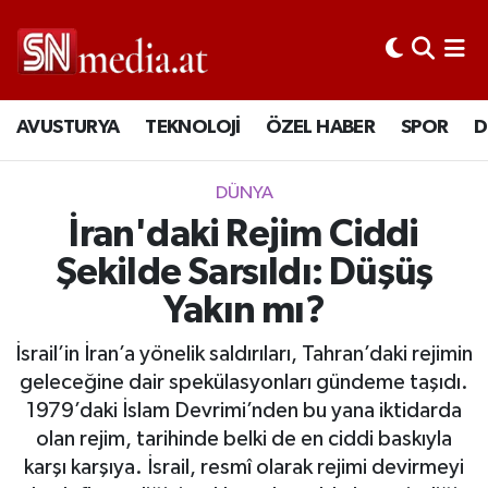
AVUSTURYA
TEKNOLOJİ
ÖZEL HABER
SPOR
D
DÜNYA
İran'daki Rejim Ciddi
Şekilde Sarsıldı: Düşüş
Yakın mı?
İsrail’in İran’a yönelik saldırıları, Tahran’daki rejimin
geleceğine dair spekülasyonları gündeme taşıdı.
1979’daki İslam Devrimi’nden bu yana iktidarda
olan rejim, tarihinde belki de en ciddi baskıyla
karşı karşıya. İsrail, resmî olarak rejimi devirmeyi