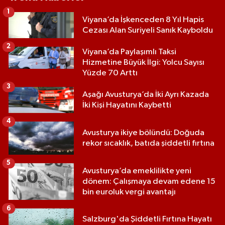
1
Viyana’da İşkenceden 8 Yıl Hapis
Cezası Alan Suriyeli Sanık Kayboldu
2
Viyana’da Paylaşımlı Taksi
Hizmetine Büyük İlgi: Yolcu Sayısı
Yüzde 70 Arttı
3
Aşağı Avusturya’da İki Ayrı Kazada
İki Kişi Hayatını Kaybetti
4
Avusturya ikiye bölündü: Doğuda
rekor sıcaklık, batıda şiddetli fırtına
5
Avusturya’da emeklilikte yeni
dönem: Çalışmaya devam edene 15
bin euroluk vergi avantajı
6
Salzburg'da Şiddetli Fırtına Hayatı