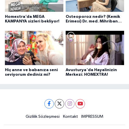
Homextra’da MEGA
Osteoporoz nedir? (Kemik
KAMPANYA sizleri bekliyor!
Erimesi) Dr. med. Mihriban
Pelit anlatıyor...
Hiç anne ve babanıza seni
Avusturya'da Hayalinizin
seviyorum dediniz mi?
Merkezi: HOMEXTRA!
Gizlilik Sözleşmesi
Kontakt
IMPRESSUM