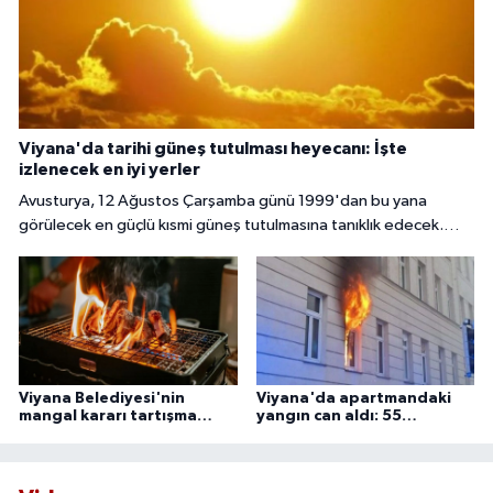
Viyana'da tarihi güneş tutulması heyecanı: İşte
izlenecek en iyi yerler
Avusturya, 12 Ağustos Çarşamba günü 1999'dan bu yana
görülecek en güçlü kısmi güneş tutulmasına tanıklık edecek.
Başkent Viyana'da gökyüzü meraklıları, güneşin yaklaşık yüzde
85 ila 89'unun Ay tarafından örtüleceği bu nadir doğa olayını
izlemek için çeşitli noktalarda bir araya gelecek.
Viyana Belediyesi'nin
Viyana'da apartmandaki
mangal kararı tartışma
yangın can aldı: 55
yarattı
yaşındaki adam ölü
bulundu