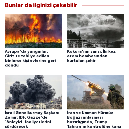
Bunlar da ilginizi çekebilir
Avrupa'da yangınlar:
Kokura'nın şansı: İki kez
Girit'te tahliye edilen
atom bombasından
binlerce kişi evlerine geri
kurtulan şehir
döndü
İsrail Genelkurmay Başkanı
İran ve Umman Hürmüz
Zamir: IDF, Gazze'de
Boğazı anlaşması
'önleyici' faaliyetlerini
hazırlığında, Trump
sürdürecek
Tahran'ın kontrolüne karşı