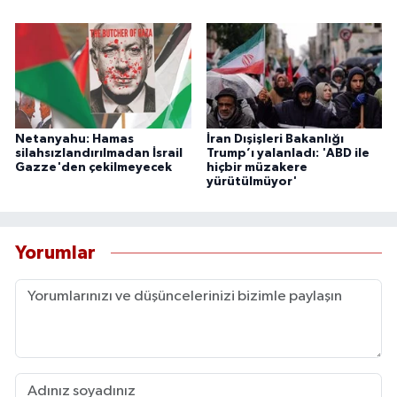
Netanyahu: Hamas
İran Dışişleri Bakanlığı
silahsızlandırılmadan İsrail
Trump’ı yalanladı: 'ABD ile
Gazze'den çekilmeyecek
hiçbir müzakere
yürütülmüyor'
Yorumlar