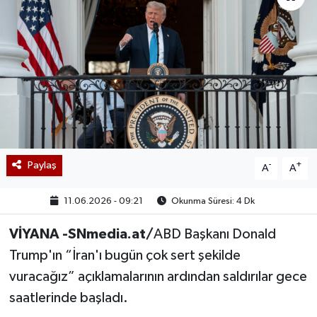
Paylaş
-
+
A
A
11.06.2026 - 09:21
Okunma Süresi: 4 Dk
VİYANA -SNmedia.at/
ABD Başkanı Donald
Trump'ın “İran'ı bugün çok sert şekilde
vuracağız” açıklamalarının ardından saldırılar gece
saatlerinde başladı.