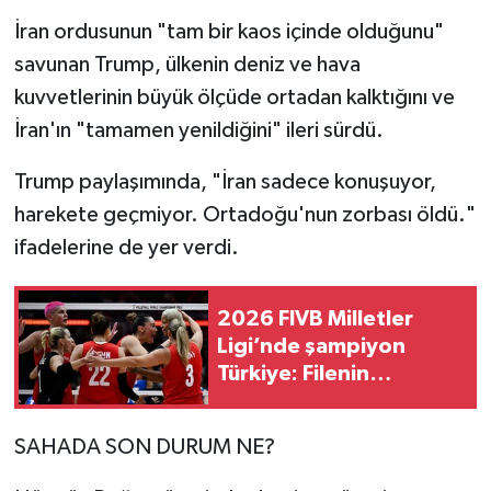
İran ordusunun "tam bir kaos içinde olduğunu"
savunan Trump, ülkenin deniz ve hava
kuvvetlerinin büyük ölçüde ortadan kalktığını ve
İran'ın "tamamen yenildiğini" ileri sürdü.
Trump paylaşımında, "İran sadece konuşuyor,
harekete geçmiyor. Ortadoğu'nun zorbası öldü."
ifadelerine de yer verdi.
2026 FIVB Milletler
Ligi’nde şampiyon
Türkiye: Filenin
Sultanları, Brezilya'yı 3-
1 mağlup etti
SAHADA SON DURUM NE?