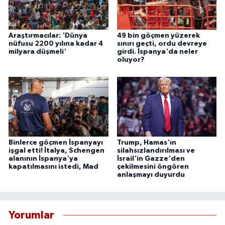
Araştırmacılar: 'Dünya
49 bin göçmen yüzerek
nüfusu 2200 yılına kadar 4
sınırı geçti, ordu devreye
milyara düşmeli'
girdi. İspanya'da neler
oluyor?
Binlerce göçmen İspanyayı
Trump, Hamas'ın
işgal etti! İtalya, Schengen
silahsızlandırılması ve
alanının İspanya'ya
İsrail'in Gazze'den
kapatılmasını istedi, Mad
çekilmesini öngören
anlaşmayı duyurdu
Yorumlar