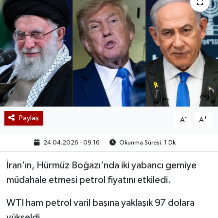
Paylaş
-
+
A
A
24.04.2026 - 09:16
Okunma Süresi: 1 Dk
İran'ın, Hürmüz Boğazı'nda iki yabancı gemiye
müdahale etmesi petrol fiyatını etkiledi.
WTI ham petrol varil başına yaklaşık 97 dolara
yükseldi.