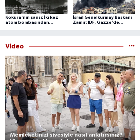
Kokura'nın şansı: İki kez
İsrail Genelkurmay Başkanı
atom bombasından
Zamir: IDF, Gazze'de
kurtulan şehir
'önleyici' faaliyetlerini
sürdürecek
Video
Memleketinizi şivesiyle nasıl anlatırsınız?