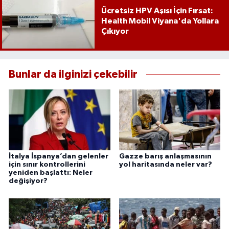
Ücretsiz HPV Aşısı İçin Fırsat:
Health Mobil Viyana'da Yollara
Çıkıyor
Bunlar da ilginizi çekebilir
İtalya İspanya’dan gelenler
Gazze barış anlaşmasının
için sınır kontrollerini
yol haritasında neler var?
yeniden başlattı: Neler
değişiyor?