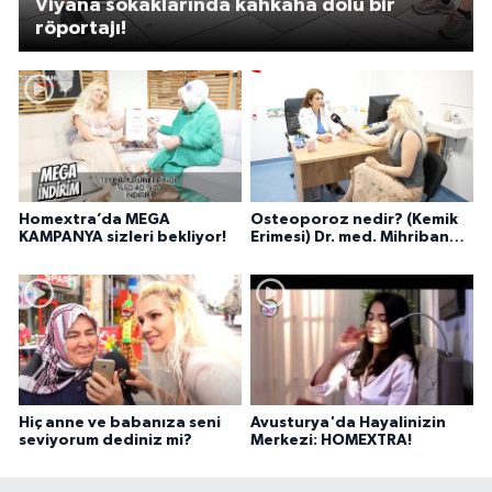
Viyana sokaklarında kahkaha dolu bir
röportajı!
Homextra’da MEGA
Osteoporoz nedir? (Kemik
KAMPANYA sizleri bekliyor!
Erimesi) Dr. med. Mihriban
Pelit anlatıyor...
Hiç anne ve babanıza seni
Avusturya'da Hayalinizin
seviyorum dediniz mi?
Merkezi: HOMEXTRA!