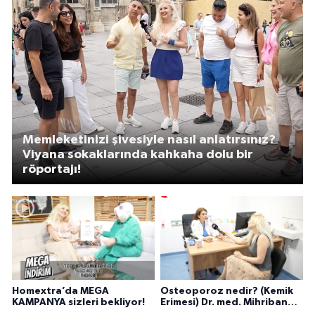
Memleketinizi şivesiyle nasıl anlatırsınız?
Viyana sokaklarında kahkaha dolu bir
röportajı!
Homextra’da MEGA
Osteoporoz nedir? (Kemik
KAMPANYA sizleri bekliyor!
Erimesi) Dr. med. Mihriban
Pelit anlatıyor...