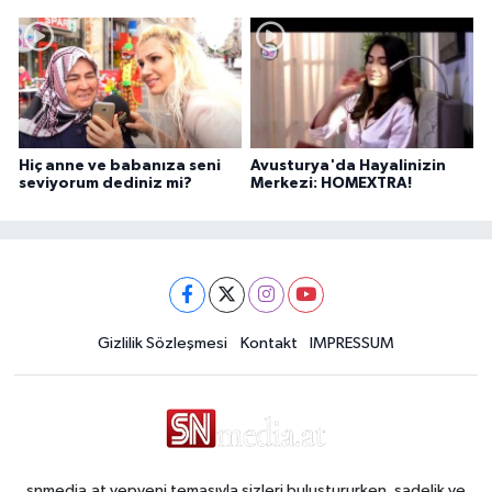
Hiç anne ve babanıza seni
Avusturya'da Hayalinizin
seviyorum dediniz mi?
Merkezi: HOMEXTRA!
Gizlilik Sözleşmesi
Kontakt
IMPRESSUM
snmedia.at yepyeni temasıyla sizleri buluştururken, sadelik ve