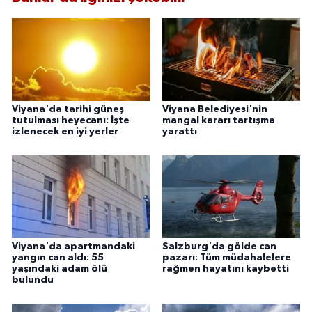
Viyana'da tarihi güneş
Viyana Belediyesi'nin
tutulması heyecanı: İşte
mangal kararı tartışma
izlenecek en iyi yerler
yarattı
Viyana'da apartmandaki
Salzburg'da gölde can
yangın can aldı: 55
pazarı: Tüm müdahalelere
yaşındaki adam ölü
rağmen hayatını kaybetti
bulundu