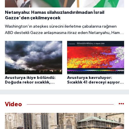
Netanyahu: Hamas silahsızlandırılmadan İsrail
Gazze'den çekilmeyecek
Washington’ın ateşkes sürecini ilerletme çabalarına rağmen
ABD destekli Gazze anlaşmasına itiraz eden Netanyahu, Hamas
tamamen silahsızlandırılmadan İsrail’in bölgeden
çekilmeyeceğini söyledi.
Avusturya ikiye bölündü:
Avusturya kavruluyor:
Doğuda rekor sıcaklık,
Sıcaklık 41 dereceyi aşıyor,
batıda şiddetli fırtına
uzmanlardan 44 derece
uyarısı
Video