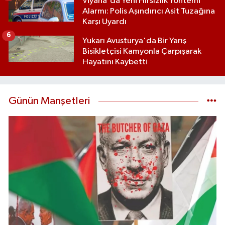
Viyana'da Yeni Hırsızlık Yöntemi
Alarmı: Polis Aşındırıcı Asit Tuzağına
Karşı Uyardı
6
Yukarı Avusturya'da Bir Yarış
Bisikletçisi Kamyonla Çarpışarak
Hayatını Kaybetti
Günün Manşetleri