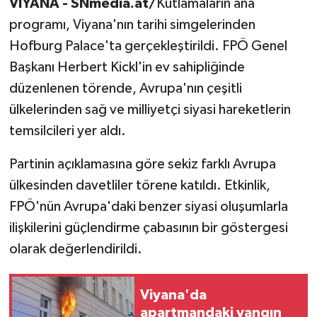
VİYANA - SNmedia.at/
Kutlamaların ana
programı, Viyana'nın tarihi simgelerinden
Hofburg Palace'ta gerçekleştirildi. FPÖ Genel
Başkanı Herbert Kickl'in ev sahipliğinde
düzenlenen törende, Avrupa'nın çeşitli
ülkelerinden sağ ve milliyetçi siyasi hareketlerin
temsilcileri yer aldı.
Partinin açıklamasına göre sekiz farklı Avrupa
ülkesinden davetliler törene katıldı. Etkinlik,
FPÖ'nün Avrupa'daki benzer siyasi oluşumlarla
ilişkilerini güçlendirme çabasının bir göstergesi
olarak değerlendirildi.
Viyana'da
apartmandaki yangın