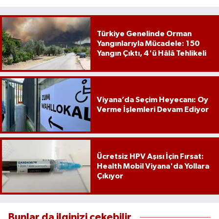
Türkiye Genelinde Orman
Yangınlarıyla Mücadele: 150
Yangın Çıktı, 4'ü Hâlâ Tehlikeli
Viyana’da Seçim Heyecanı: Oy
Verme İşlemleri Devam Ediyor
Ücretsiz HPV Aşısı İçin Fırsat:
Health Mobil Viyana'da Yollara
Çıkıyor
Bunlar da ilginizi çekebilir