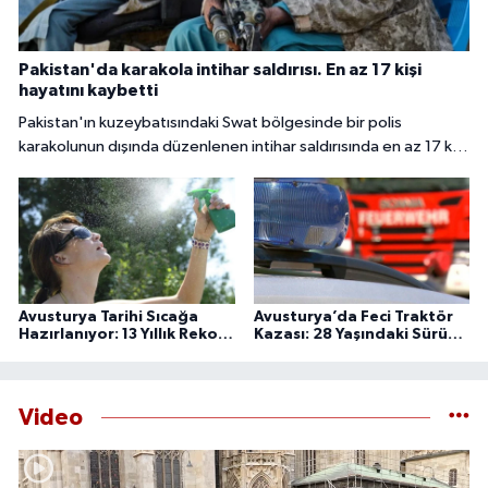
Pakistan'da karakola intihar saldırısı. En az 17 kişi
hayatını kaybetti
Pakistan'ın kuzeybatısındaki Swat bölgesinde bir polis
karakolunun dışında düzenlenen intihar saldırısında en az 17 kişi
hayatını kaybetti, 34 kişi yaralandı.
Avusturya Tarihi Sıcağa
Avusturya’da Feci Traktör
Hazırlanıyor: 13 Yıllık Rekor
Kazası: 28 Yaşındaki Sürücü
Bugün Kırılabilir
Hayatını Kaybetti
Video