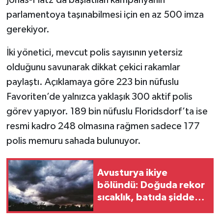
parlamentoya taşınabilmesi için en az 500 imza
gerekiyor.
İki yönetici, mevcut polis sayısının yetersiz
olduğunu savunarak dikkat çekici rakamlar
paylaştı. Açıklamaya göre 223 bin nüfuslu
Favoriten’de yalnızca yaklaşık 300 aktif polis
görev yapıyor. 189 bin nüfuslu Floridsdorf’ta ise
resmi kadro 248 olmasına rağmen sadece 177
polis memuru sahada bulunuyor.
Avusturya ikiye
bölündü: Doğuda rekor
sıcaklık, batıda şiddetli
fırtına