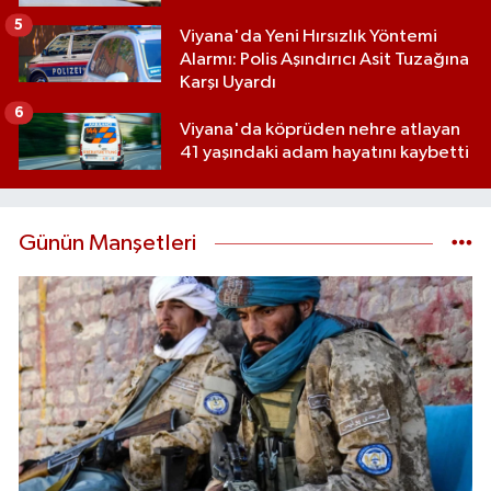
5
Viyana'da Yeni Hırsızlık Yöntemi
Alarmı: Polis Aşındırıcı Asit Tuzağına
Karşı Uyardı
6
Viyana'da köprüden nehre atlayan
41 yaşındaki adam hayatını kaybetti
Günün Manşetleri