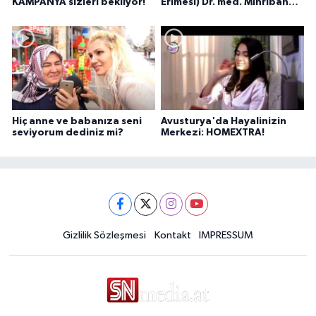
KAMPANYA sizleri bekliyor!
Erimesi) Dr. med. Mihriban
Pelit anlatıyor...
Hiç anne ve babanıza seni
Avusturya'da Hayalinizin
seviyorum dediniz mi?
Merkezi: HOMEXTRA!
Gizlilik Sözleşmesi
Kontakt
IMPRESSUM