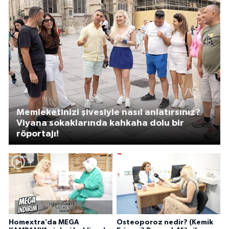
Memleketinizi şivesiyle nasıl anlatırsınız?
Viyana sokaklarında kahkaha dolu bir
röportajı!
Homextra’da MEGA
Osteoporoz nedir? (Kemik