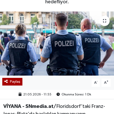
hedefliyor.
Paylaş
-
+
A
A
21.05.2026 - 11:55
Okunma Süresi: 1 Dk
VİYANA - SNmedia.at/
Floridsdorf’taki Franz-
Jonas-Platz’da başlatılan kampanyanın