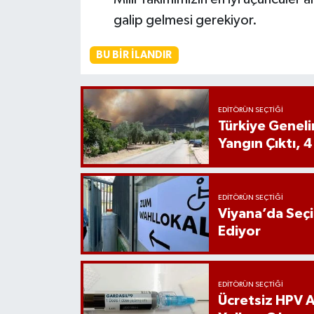
galip gelmesi gerekiyor.
BU BIR İLANDIR
EDITÖRÜN SEÇTIĞI
Türkiye Genel
Yangın Çıktı, 4
EDITÖRÜN SEÇTIĞI
Viyana’da Seç
Ediyor
EDITÖRÜN SEÇTIĞI
Ücretsiz HPV Aş