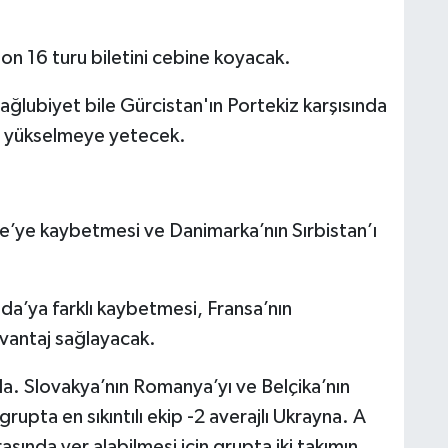
n 16 turu biletini cebine koyacak.
mağlubiyet bile Gürcistan'ın Portekiz karşısında
a yükselmeye yetecek.
e’ye kaybetmesi ve Danimarka’nın Sırbistan’ı
a’ya farklı kaybetmesi, Fransa’nın
vantaj sağlayacak.
a. Slovakya’nın Romanya’yı ve Belçika’nın
upta en sıkıntılı ekip -2 averajlı Ukrayna. A
rasında yer alabilmesi için grupta iki takımın