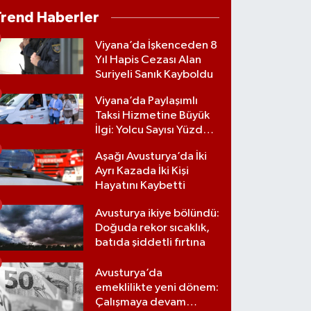
Trend Haberler
Viyana’da İşkenceden 8
Yıl Hapis Cezası Alan
Suriyeli Sanık Kayboldu
Viyana’da Paylaşımlı
Taksi Hizmetine Büyük
İlgi: Yolcu Sayısı Yüzde
70 Arttı
Aşağı Avusturya’da İki
Ayrı Kazada İki Kişi
Hayatını Kaybetti
Avusturya ikiye bölündü:
Doğuda rekor sıcaklık,
batıda şiddetli fırtına
Avusturya’da
emeklilikte yeni dönem:
Çalışmaya devam