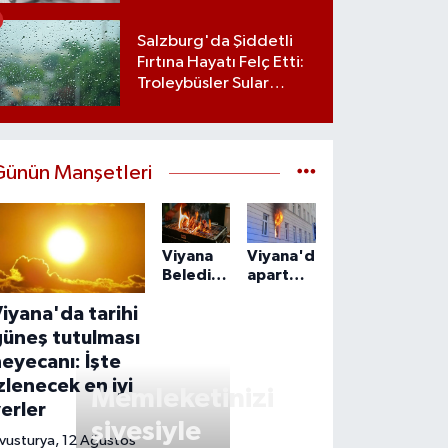
edene 15 bin euroluk
vergi avantajı
Salzburg'da Şiddetli
Fırtına Hayatı Felç Etti:
Troleybüsler Sular
Altında Kaldı
Günün Manşetleri
Viyana
Viyana'da
Belediyesi'nin
apartmandaki
mangal
yangın
iyana'da tarihi
kararı
can aldı:
tartışma
55
güneş tutulması
yarattı
yaşındaki
eyecanı: İşte
adam
zlenecek en iyi
ölü
Memleketinizi
erler
bulundu
şivesiyle
vusturya, 12 Ağustos