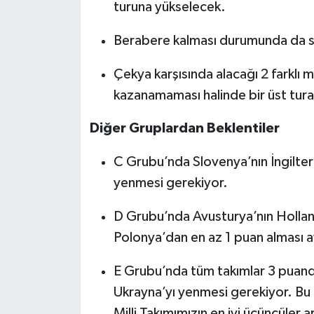
turuna yükselecek.
Berabere kalması durumunda da so
Çekya karşısında alacağı 2 farklı 
kazanamaması halinde bir üst tur
Diğer Gruplardan Beklentiler
C Grubu’nda Slovenya’nın İngilter
yenmesi gerekiyor.
D Grubu’nda Avusturya’nın Holland
Polonya’dan en az 1 puan alması a
E Grubu’nda tüm takımlar 3 puand
Ukrayna’yı yenmesi gerekiyor. Bu gr
Milli Takımımızın en iyi üçüncüler a