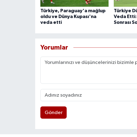
Türkiye, Paraguay'a mağlup
Türkiye D
oldu ve Dünya Kupası'na
Veda Etti:
veda etti
Sonrası S
Yorumlar
Gönder