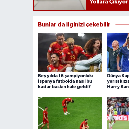
Yollara Çıkıyor
Bunlar da ilginizi çekebilir
Beş yılda 16 şampiyonluk:
Dünya Kupa
İspanya futbolda nasıl bu
yarışı kız
kadar baskın hale geldi?
Harry Kan