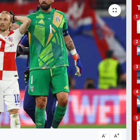
1
2
3
4
5
-
+
A
A