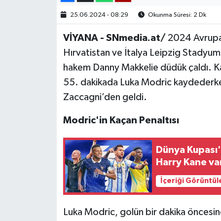
25.06.2024 - 08:29
Okunma Süresi: 2 Dk
VİYANA - SNmedia.at/
2024 Avrupa
Hırvatistan ve İtalya Leipzig Stadyumu
hakem Danny Makkelie düdük çaldı. Kar
55. dakikada Luka Modric kaydederke
Zaccagni’den geldi.
Modric'in Kaçan Penaltısı
Dünya Kupası'n
Harry Kane va
İçeriği Görüntül
Luka Modric, golün bir dakika öncesind