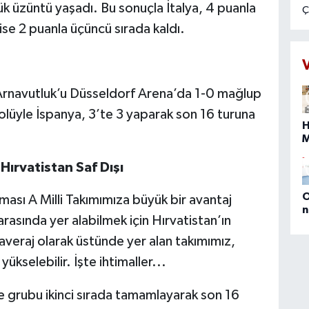
k üzüntü yaşadı. Bu sonuçla İtalya, 4 puanla
Ç
1
 ise 2 puanla üçüncü sırada kaldı.
g
k
t
B
Arnavutluk’u Düsseldorf Arena’da 1-0 mağlup
g
golüyle İspanya, 3’te 3 yaparak son 16 turuna
g
H
8
t
b
s
 Hırvatistan Saf Dışı
i
b
n
O
lması A Milli Takımımıza büyük bir avantaj
g
n
 arasında yer alabilmek için Hırvatistan’ın
(
E
averaj olarak üstünde yer alan takımımız,
D
kselebilir. İşte ihtimaller...
M
P
a
se grubu ikinci sırada tamamlayarak son 16