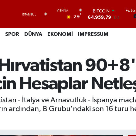
Foto 
BITCOIN
°
29
64.959,79
1.11
DOLAR
47,7436
0.18
SPOR
DÜNYA
EKONOMİ
IMPRESSUM
EURO
55,2510
0.32
STERLİN
64,4811
0.38
ırvatistan 90+8'd
GRAM ALTIN
6660.55
0.03
BİST100
çin Hesaplar Netleş
13.779
-14
an - İtalya ve Arnavutluk - İspanya maçla
rın ardından, B Grubu'ndaki son 16 turu h