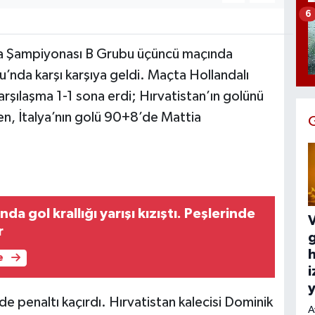
6
 Şampiyonası B Grubu üçüncü maçında
’nda karşı karşıya geldi. Maçta Hollandalı
şılaşma 1-1 sona erdi; Hırvatistan’ın golünü
n, İtalya’nın golü 90+8’de Mattia
da gol krallığı yarışı kızıştı. Peşlerinde
V
r
h
e
i
y
e penaltı kaçırdı. Hırvatistan kalecisi Dominik
A