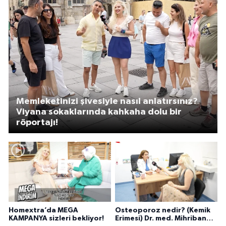
Memleketinizi şivesiyle nasıl anlatırsınız?
Viyana sokaklarında kahkaha dolu bir
röportajı!
Homextra’da MEGA
Osteoporoz nedir? (Kemik
KAMPANYA sizleri bekliyor!
Erimesi) Dr. med. Mihriban