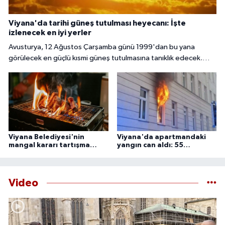
Viyana'da tarihi güneş tutulması heyecanı: İşte
izlenecek en iyi yerler
Avusturya, 12 Ağustos Çarşamba günü 1999'dan bu yana
görülecek en güçlü kısmi güneş tutulmasına tanıklık edecek.
Başkent Viyana'da gökyüzü meraklıları, güneşin yaklaşık yüzde
85 ila 89'unun Ay tarafından örtüleceği bu nadir doğa olayını
izlemek için çeşitli noktalarda bir araya gelecek.
Viyana Belediyesi'nin
Viyana'da apartmandaki
mangal kararı tartışma
yangın can aldı: 55
yarattı
yaşındaki adam ölü
bulundu
Video