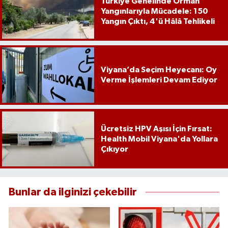
Türkiye Genelinde Orman
Yangınlarıyla Mücadele: 150
Yangın Çıktı, 4'ü Hâlâ Tehlikeli
Viyana’da Seçim Heyecanı: Oy
Verme İşlemleri Devam Ediyor
Ücretsiz HPV Aşısı İçin Fırsat:
Health Mobil Viyana'da Yollara
Çıkıyor
Bunlar da ilginizi çekebilir