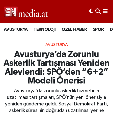
AVUSTURYA
TEKNOLOJİ
ÖZEL HABER
SPOR
D
AVUSTURYA
Avusturya’da Zorunlu
Askerlik Tartışması Yeniden
Alevlendi: SPÖ’den “6+2”
Modeli Önerisi
Avusturya’da zorunlu askerlik hizmetinin
uzatılması tartışmaları, SPÖ’nün yeni önerisiyle
yeniden gündeme geldi. Sosyal Demokrat Parti,
askerlik süresinin doğrudan uzatılması yerine