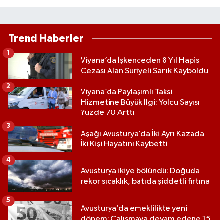
Trend Haberler
1
Viyana’da İşkenceden 8 Yıl Hapis
Cezası Alan Suriyeli Sanık Kayboldu
2
Viyana’da Paylaşımlı Taksi
Hizmetine Büyük İlgi: Yolcu Sayısı
Yüzde 70 Arttı
3
Aşağı Avusturya’da İki Ayrı Kazada
İki Kişi Hayatını Kaybetti
4
Avusturya ikiye bölündü: Doğuda
rekor sıcaklık, batıda şiddetli fırtına
5
Avusturya’da emeklilikte yeni
dönem: Çalışmaya devam edene 15