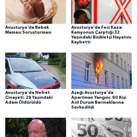
Avusturya’da Bebek
Avusturya’da Feci Kaza:
Maması Soruşturması
Kamyonun Çarptığı 32
Yaşındaki Bisikletçi Hayatını
Kaybetti
Avusturya’da Nefret
Aşağı Avusturya’da
Cinayeti: 29 Yaşındaki
Apartman Yangını: 60 Kişi
Adam Öldürüldü
Acil Durum Barınaklarına
Sevkedildi