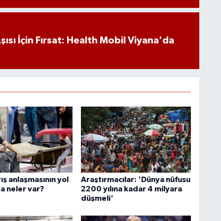
ısı İçin Fırsat: Health Mobil Viyana'da
ış anlaşmasının yol
Araştırmacılar: 'Dünya nüfusu
a neler var?
2200 yılına kadar 4 milyara
düşmeli'