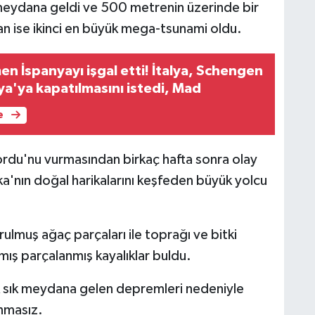
eydana geldi ve 500 metrenin üzerinde bir
n ise ikinci en büyük mega-tsunami oldu.
n İspanyayı işgal etti! İtalya, Schengen
ya'ya kapatılmasını istedi, Mad
e
rdu'nu vurmasından birkaç hafta sonra olay
ka'nın doğal harikalarını keşfeden büyük yolcu
lmuş ağaç parçaları ile toprağı ve bitki
lmış parçalanmış kayalıklar buldu.
 sık sık meydana gelen depremleri nedeniyle
nmasız.