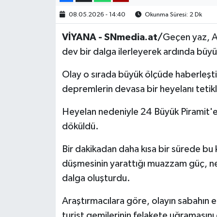
08.05.2026 - 14:40
Okunma Süresi: 2 Dk
VİYANA - SNmedia.at/
Geçen yaz, A
dev bir dalga ilerleyerek ardında büyük
Olay o sırada büyük ölçüde haberleştiri
depremlerin devasa bir heyelanı tetik
Heyelan nedeniyle 24 Büyük Piramit'
döküldü.
Bir dakikadan daha kısa bir sürede bu
düşmesinin yarattığı muazzam güç, n
dalga oluşturdu.
Araştırmacılara göre, olayın sabahın 
turist gemilerinin felakete uğramasını