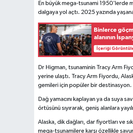
En büyük mega-tsunami 1950'lerde m
dalgaya yol açtı. 2025 yazında yaşana
Binlerce göçme
alanının İspan
İçeriği Görüntül
Dr Higman, tsunaminin Tracy Arm Fiyo
yerine ulaştı. Tracy Arm Fiyordu, Alas
gemileri için popüler bir destinasyon.
Dağ yamacını kaplayan ya da suya savru
örtüsünü sıyırarak, geniş alanlara yayı
Alaska, dik dağları, dar fiyortları ve
mega-tsunamilere karşı özellikle savu