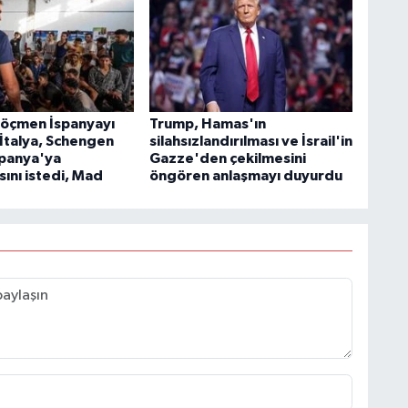
göçmen İspanyayı
Trump, Hamas'ın
! İtalya, Schengen
silahsızlandırılması ve İsrail'in
spanya'ya
Gazze'den çekilmesini
ını istedi, Mad
öngören anlaşmayı duyurdu