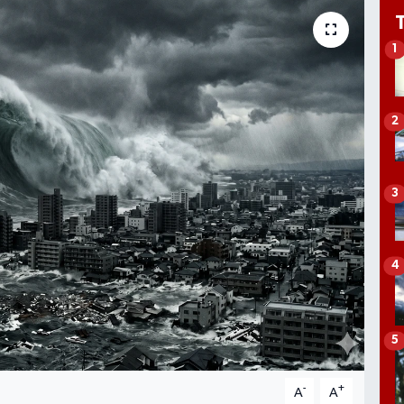
1
2
3
4
5
-
+
A
A