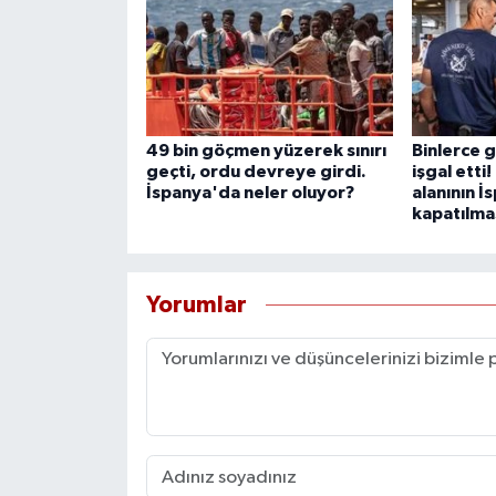
49 bin göçmen yüzerek sınırı
Binlerce 
geçti, ordu devreye girdi.
işgal etti
İspanya'da neler oluyor?
alanının İ
kapatılmas
Yorumlar