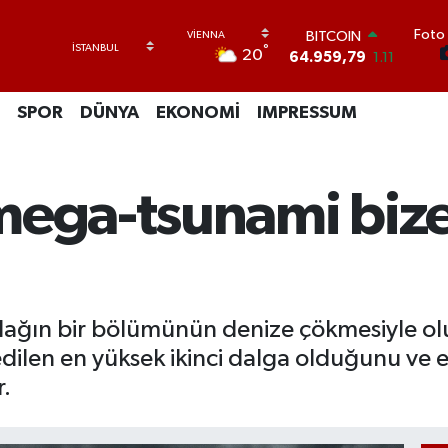
Foto 
DOLAR
°
20
47,7436
0.18
EURO
55,2510
0.32
SPOR
DÜNYA
EKONOMİ
IMPRESSUM
STERLİN
64,4811
0.38
GRAM ALTIN
6660.55
0.03
mega-tsunami biz
BİST100
13.779
-14
BITCOIN
64.959,79
1.11
ir dağın bir bölümünün denize çökmesiyle 
dilen en yüksek ikinci dalga olduğunu ve 
r.