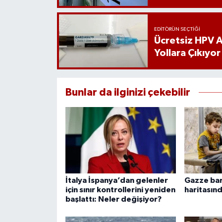
EDITÖRÜN SEÇTIĞI
Ücretsiz HPV Aş
Yollara Çıkıyor
Bunlar da ilginizi çekebilir
İtalya İspanya’dan gelenler
Gazze bar
için sınır kontrollerini yeniden
haritasınd
başlattı: Neler değişiyor?