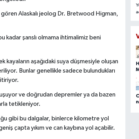
Y
a
t gören Alaskalı jeolog Dr. Bretwood Higman,
r
o
t
bu kadar şanslı olmama ihtimalimiz beni
k
n
t
k kayaların aşağıdaki suya düşmesiyle oluşan
H
liyor. Bunlar genellikle sadece bulundukları
itiriyor.
s
b
oluşuyor ve doğrudan depremler ya da bazen
O
n
arla tetikleniyor.
(
E
 gibi bu dalgalar, binlerce kilometre yol
D
M
e geniş çapta yıkım ve can kaybına yol açabilir.
P
a