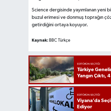
Science dergisinde yayımlanan yeni bir 
buzul erimesi ve donmuş toprağın çöz
getirdiğini ortaya koyuyor.
Kaynak:
BBC Türkçe
EDITÖRÜN SEÇTIĞI
Türkiye Genel
Yangın Çıktı, 4
EDITÖRÜN SEÇTIĞI
Viyana’da Seç
Ediyor