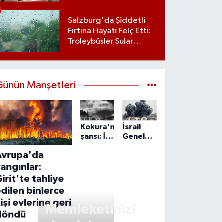
Salzburg'da Şiddetli
Fırtına Hayatı Felç Etti:
Troleybüsler Sular
Altında Kaldı
Günün Manşetleri
Kokura'nın
İsrail
şansı: İki
Genelkurmay
kez
Başkanı
Avrupa'da
atom
Zamir:
bombasından
IDF,
angınlar:
kurtulan
Gazze'de
irit'te tahliye
şehir
'önleyici'
dilen binlerce
faaliyetlerini
işi evlerine geri
sürdürecek
Memleketinizi
döndü