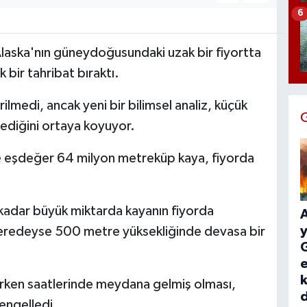
6
laska'nın güneydoğusundaki uzak bir fiyortta
 bir tahribat bıraktı.
lmedi, ancak yeni bir bilimsel analiz, küçük
lediğini ortaya koyuyor.
e eşdeğer 64 milyon metreküp kaya, fiyorda
 kadar büyük miktarda kayanın fiyorda
y
eredeyse 500 metre yüksekliğinde devasa bir
G
e
k
erken saatlerinde meydana gelmiş olması,
 engelledi.