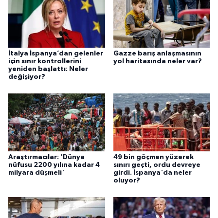
İtalya İspanya’dan gelenler
Gazze barış anlaşmasının
için sınır kontrollerini
yol haritasında neler var?
yeniden başlattı: Neler
değişiyor?
Araştırmacılar: 'Dünya
49 bin göçmen yüzerek
nüfusu 2200 yılına kadar 4
sınırı geçti, ordu devreye
milyara düşmeli'
girdi. İspanya'da neler
oluyor?