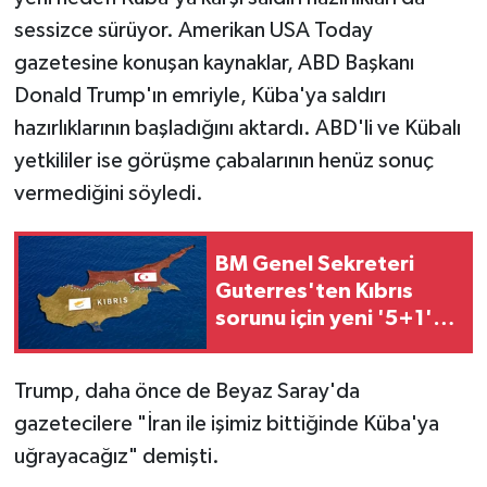
sessizce sürüyor. Amerikan USA Today
gazetesine konuşan kaynaklar, ABD Başkanı
Donald Trump'ın emriyle, Küba'ya saldırı
hazırlıklarının başladığını aktardı. ABD'li ve Kübalı
yetkililer ise görüşme çabalarının henüz sonuç
vermediğini söyledi.
BM Genel Sekreteri
Guterres'ten Kıbrıs
sorunu için yeni '5+1'
vurgusu
Trump, daha önce de Beyaz Saray'da
gazetecilere "İran ile işimiz bittiğinde Küba'ya
uğrayacağız" demişti.