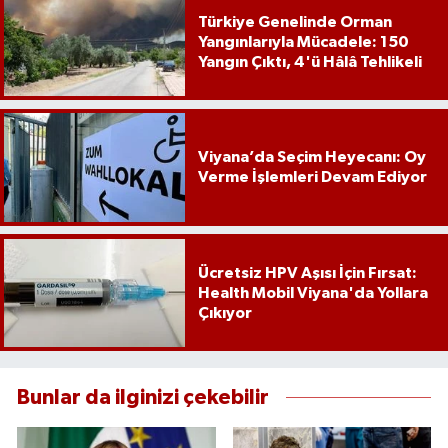
Türkiye Genelinde Orman
Yangınlarıyla Mücadele: 150
Yangın Çıktı, 4'ü Hâlâ Tehlikeli
Viyana’da Seçim Heyecanı: Oy
Verme İşlemleri Devam Ediyor
Ücretsiz HPV Aşısı İçin Fırsat:
Health Mobil Viyana'da Yollara
Çıkıyor
Bunlar da ilginizi çekebilir