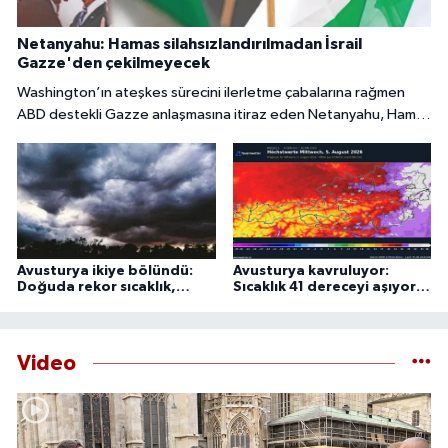
Netanyahu: Hamas silahsızlandırılmadan İsrail
Gazze'den çekilmeyecek
Washington’ın ateşkes sürecini ilerletme çabalarına rağmen
ABD destekli Gazze anlaşmasına itiraz eden Netanyahu, Hamas
tamamen silahsızlandırılmadan İsrail’in bölgeden
çekilmeyeceğini söyledi.
Avusturya ikiye bölündü:
Avusturya kavruluyor:
Doğuda rekor sıcaklık,
Sıcaklık 41 dereceyi aşıyor,
batıda şiddetli fırtına
uzmanlardan 44 derece
uyarısı
Video