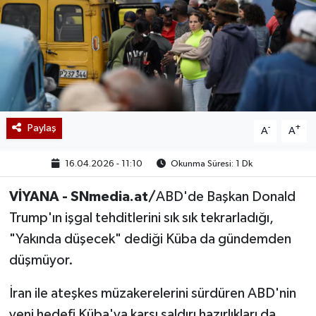
Paylaş
-
+
A
A
16.04.2026 - 11:10
Okunma Süresi: 1 Dk
VİYANA - SNmedia.at/
ABD'de Başkan Donald
Trump'ın işgal tehditlerini sık sık tekrarladığı,
"Yakında düşecek" dediği Küba da gündemden
düşmüyor.
İran ile ateşkes müzakerelerini sürdüren ABD'nin
yeni hedefi Küba'ya karşı saldırı hazırlıkları da