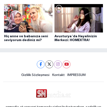
Hiç anne ve babanıza seni
Avusturya'da Hayalinizin
seviyorum dediniz mi?
Merkezi: HOMEXTRA!
Gizlilik Sözleşmesi
Kontakt
IMPRESSUM
snmedia.at yepyeni temasıyla sizleri buluştururken, sadelik ve