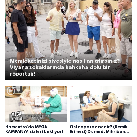
Memleketinizi şivesiyle nasıl anlatırsınız?
Viyana sokaklarında kahkaha dolu bir
röportajı!
Homextra’da MEGA
Osteoporoz nedir? (Kemik
KAMPANYA sizleri bekliyor!
Erimesi) Dr. med. Mihriban
Pelit anlatıyor...