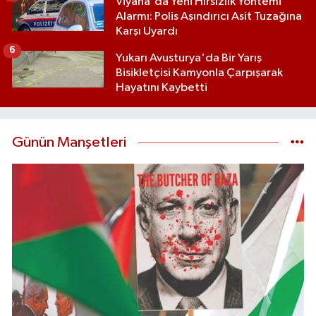
Viyana'da Yeni Hırsızlık Yöntemi
Alarmı: Polis Aşındırıcı Asit Tuzağına
Karşı Uyardı
6
Yukarı Avusturya'da Bir Yarış
Bisikletçisi Kamyonla Çarpışarak
Hayatını Kaybetti
Günün Manşetleri