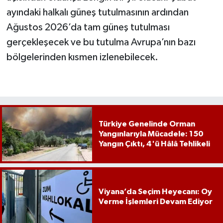
ayındaki halkalı güneş tutulmasının ardından
Ağustos 2026’da tam güneş tutulması
gerçekleşecek ve bu tutulma Avrupa’nın bazı
bölgelerinden kısmen izlenebilecek.
Türkiye Genelinde Orman
Yangınlarıyla Mücadele: 150
Yangın Çıktı, 4'ü Hâlâ Tehlikeli
Viyana’da Seçim Heyecanı: Oy
Verme İşlemleri Devam Ediyor