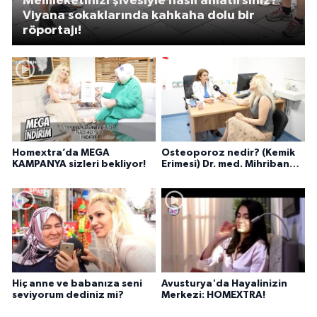
Memleketinizi şivesiyle nasıl anlatırsınız?
Viyana sokaklarında kahkaha dolu bir
röportajı!
Homextra’da MEGA
Osteoporoz nedir? (Kemik
KAMPANYA sizleri bekliyor!
Erimesi) Dr. med. Mihriban
Pelit anlatıyor...
Hiç anne ve babanıza seni
Avusturya'da Hayalinizin
seviyorum dediniz mi?
Merkezi: HOMEXTRA!