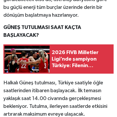
bu güçlü enerji tüm burçlar üzerinde derin bir
dönüşüm başlatmaya hazırlanıyor.
GÜNEŞ TUTULMASI SAAT KAÇTA
BAŞLAYACAK?
2026 FIVB Milletler
Ligi’nde şampiyon
Türkiye: Filenin
Sultanları, Brezilya'yı 3-
1 mağlup etti
Halkalı Güneş tutulması, Türkiye saatiyle öğle
saatlerinden itibaren başlayacak. İlk temasın
yaklaşık saat 14.00 civarında gerçekleşmesi
bekleniyor. Tutulma, ilerleyen saatlerde etkisini
artırarak maksimum evreye ulaşacak.