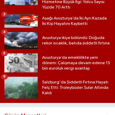
Hizmetine Büyük İlgi: Yolcu Sayısı
Yüzde 70 Arttı
3
Aşağı Avusturya’da İki Ayrı Kazada
İki Kişi Hayatını Kaybetti
4
Avusturya ikiye bölündü: Doğuda
rekor sıcaklık, batıda şiddetli fırtına
5
Avusturya’da emeklilikte yeni
dönem: Çalışmaya devam edene 15
bin euroluk vergi avantajı
6
Salzburg'da Şiddetli Fırtına Hayatı
Felç Etti: Troleybüsler Sular Altında
Kaldı