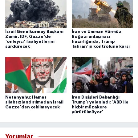
İsrail Genelkurmay Başkanı
İran ve Umman Hürmüz
Zamir: IDF, Gazze'de
Boğazı anlaşması
'önleyici' faaliyetlerini
hazırlığında, Trump
sürdürecek
Tahran'ın kontrolüne karşı
Netanyahu: Hamas
İran Dışişleri Bakanlığı
silahsızlandırılmadan İsrail
Trump’ı yalanladı: 'ABD ile
Gazze'den çekilmeyecek
hiçbir müzakere
yürütülmüyor'
Yorumlar