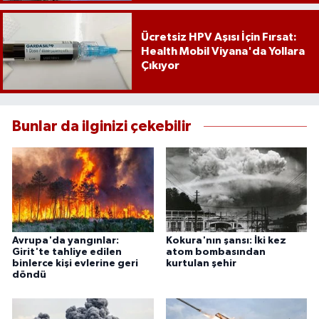
Ücretsiz HPV Aşısı İçin Fırsat:
Health Mobil Viyana'da Yollara
Çıkıyor
Bunlar da ilginizi çekebilir
Avrupa'da yangınlar:
Kokura'nın şansı: İki kez
Girit'te tahliye edilen
atom bombasından
binlerce kişi evlerine geri
kurtulan şehir
döndü