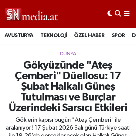
AVUSTURYA
TEKNOLOJİ
ÖZEL HABER
SPOR
D
DÜNYA
Gökyüzünde "Ateş
Çemberi" Düellosu: 17
Şubat Halkalı Güneş
Tutulması ve Burçlar
Üzerindeki Sarsıcı Etkileri
Göklerin kapısı bugün "Ateş Çemberi" ile
aralanıyor! 17 Şubat 2026 Salı günü Türkiye saati
ile 19.26’da gerçekleşecek olan Halkalı Güneş