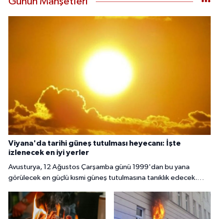
Günün Manşetleri
Viyana'da tarihi güneş tutulması heyecanı: İşte
izlenecek en iyi yerler
Avusturya, 12 Ağustos Çarşamba günü 1999'dan bu yana
görülecek en güçlü kısmi güneş tutulmasına tanıklık edecek.
Başkent Viyana'da gökyüzü meraklıları, güneşin yaklaşık yüzde
85 ila 89'unun Ay tarafından örtüleceği bu nadir doğa olayını
izlemek için çeşitli noktalarda bir araya gelecek.