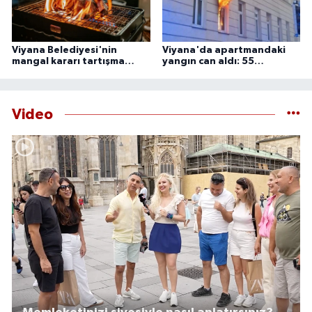
Viyana Belediyesi'nin
Viyana'da apartmandaki
mangal kararı tartışma
yangın can aldı: 55
yarattı
yaşındaki adam ölü
bulundu
Video