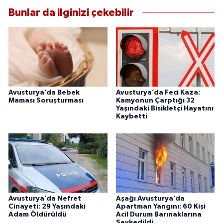
Bunlar da ilginizi çekebilir
Avusturya’da Bebek
Avusturya’da Feci Kaza:
Maması Soruşturması
Kamyonun Çarptığı 32
Yaşındaki Bisikletçi Hayatını
Kaybetti
Avusturya’da Nefret
Aşağı Avusturya’da
Cinayeti: 29 Yaşındaki
Apartman Yangını: 60 Kişi
Adam Öldürüldü
Acil Durum Barınaklarına
Sevkedildi