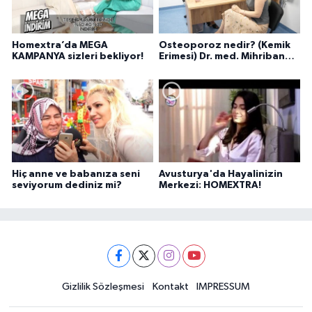
Homextra’da MEGA
Osteoporoz nedir? (Kemik
KAMPANYA sizleri bekliyor!
Erimesi) Dr. med. Mihriban
Pelit anlatıyor...
Hiç anne ve babanıza seni
Avusturya'da Hayalinizin
seviyorum dediniz mi?
Merkezi: HOMEXTRA!
Gizlilik Sözleşmesi
Kontakt
IMPRESSUM