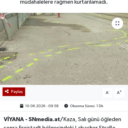
müdahalelere rağmen kurtarılamadı.
Paylaş
-
+
A
A
10.06.2026 - 09:58
Okunma Süresi: 1 Dk
VİYANA - SNmedia.at/
Kaza, Salı günü öğleden
sonra Freistadt bölgesindeki Labacher Straße