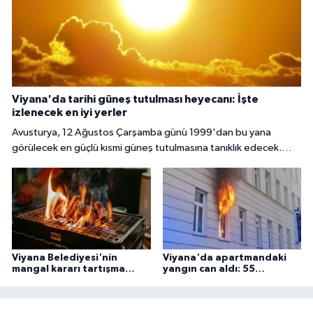
Viyana'da tarihi güneş tutulması heyecanı: İşte
izlenecek en iyi yerler
Avusturya, 12 Ağustos Çarşamba günü 1999'dan bu yana
görülecek en güçlü kısmi güneş tutulmasına tanıklık edecek.
Başkent Viyana'da gökyüzü meraklıları, güneşin yaklaşık yüzde
85 ila 89'unun Ay tarafından örtüleceği bu nadir doğa olayını
izlemek için çeşitli noktalarda bir araya gelecek.
Viyana Belediyesi'nin
Viyana'da apartmandaki
mangal kararı tartışma
yangın can aldı: 55
yarattı
yaşındaki adam ölü
bulundu