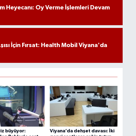
P
im Heyecanı: Oy Verme İşlemleri Devam
a
ısı İçin Fırsat: Health Mobil Viyana'da
iz büyüyor:
Viyana’da dehşet davası: İki