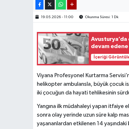
19.05.2026 - 11:00
Okunma Süresi: 1 Dk
Avusturya’da 
devam edene 1
İçeriği Görüntül
Viyana Profesyonel Kurtarma Servisi’n
helikopter ambulansla, büyük çocuk is
iki çocuğun da hayati tehlikesinin sürdü
Yangına ilk müdahaleyi yapan itfaiye e
sonra olay yerinde uzun süre kalp mas
yaşananlardan etkilenen 14 yaşındaki 