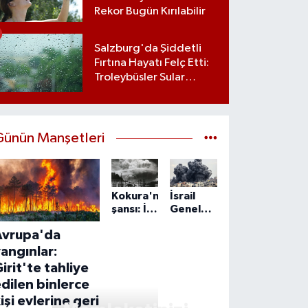
Rekor Bugün Kırılabilir
Salzburg'da Şiddetli
Fırtına Hayatı Felç Etti:
Troleybüsler Sular
Altında Kaldı
Günün Manşetleri
Kokura'nın
İsrail
şansı: İki
Genelkurmay
kez
Başkanı
Avrupa'da
atom
Zamir:
bombasından
IDF,
angınlar:
kurtulan
Gazze'de
irit'te tahliye
şehir
'önleyici'
dilen binlerce
faaliyetlerini
işi evlerine geri
sürdürecek