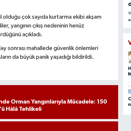
Y
 olduğu çok sayıda kurtarma ekibi akşam
a
iler, yangının çıkış nedeninin henüz
r
o
rdüğünü açıkladı.
t
k
ay sonrası mahallede güvenlik önlemleri
n
arın da büyük panik yaşadığı bildirildi.
t
H
s
b
O
inde Orman Yangınlarıyla Mücadele: 150
n
'ü Hâlâ Tehlikeli
(
E
D
M