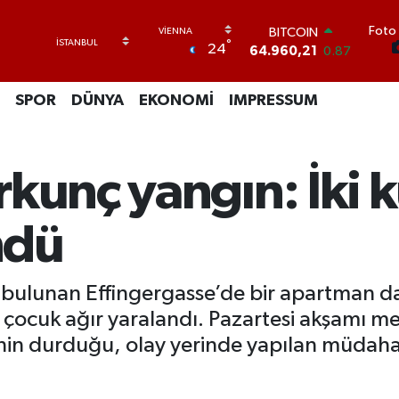
BITCOIN
64.960,21
0.87
Foto 
DOLAR
°
24
47,7436
0.18
EURO
SPOR
DÜNYA
EKONOMİ
IMPRESSUM
55,2510
0.32
STERLİN
64,4811
0.38
GRAM ALTIN
rkunç yangın: İki 
6648.99
2.59
BİST100
13.779
-14
ndü
 bulunan Effingergasse’de bir apartman da
iki çocuk ağır yaralandı. Pazartesi akşamı
nin durduğu, olay yerinde yapılan müdaha