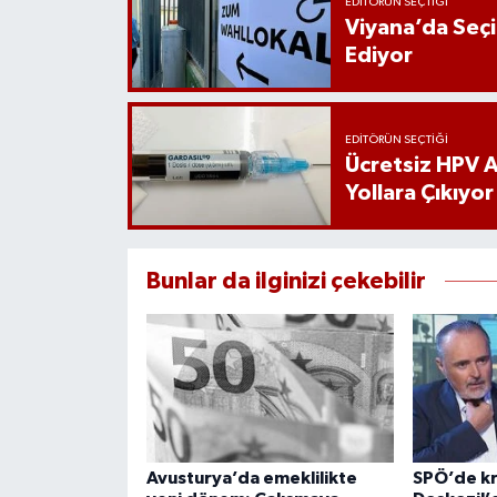
EDITÖRÜN SEÇTIĞI
Viyana’da Seç
Ediyor
EDITÖRÜN SEÇTIĞI
Ücretsiz HPV Aş
Yollara Çıkıyor
Bunlar da ilginizi çekebilir
Avusturya’da emeklilikte
SPÖ’de kr