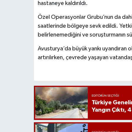
hastaneye kaldırıldı.
Özel Operasyonlar Grubu’nun da dahil
saatlerinde bölgeye sevk edildi. Yetkil
belirlenemediğini ve soruşturmanın sü
Avusturya’da büyük yankı uyandıran ol
artırılırken, çevrede yaşayan vatandaşl
EDITÖRÜN SEÇTIĞI
Türkiye Genel
Yangın Çıktı, 4