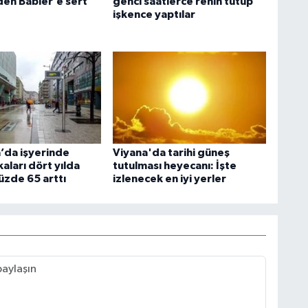
den Babler’e sert
genci saatlerce rehin tutup
işkence yaptılar
’da işyerinde
Viyana'da tarihi güneş
aları dört yılda
tutulması heyecanı: İşte
üzde 65 arttı
izlenecek en iyi yerler