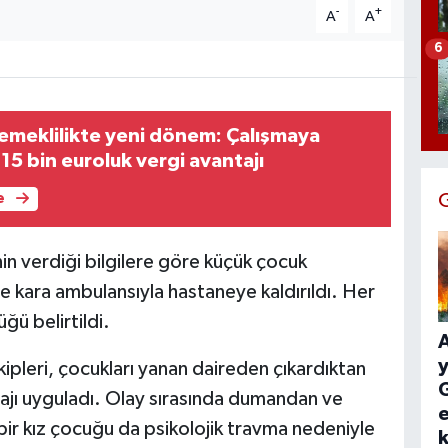
-
+
A
A
6
emeklilikte yeni dönem: Çalışmaya
5 bin euroluk vergi avantajı
e
in verdiği bilgilere göre küçük çocuk
e kara ambulansıyla hastaneye kaldırıldı. Her
ğü belirtildi.
y
kipleri, çocukları yanan daireden çıkardıktan
G
ajı uyguladı. Olay sırasında dumandan ve
e
bir kız çocuğu da psikolojik travma nedeniyle
k