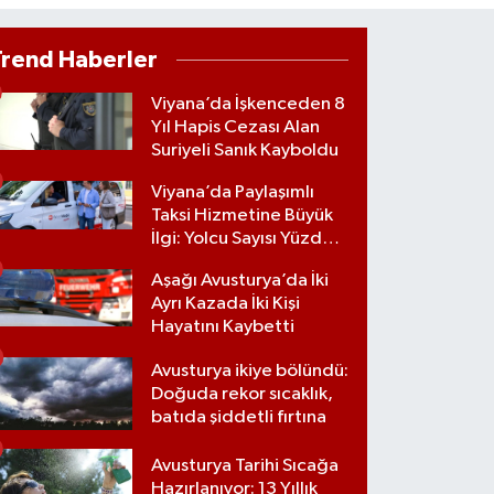
Trend Haberler
Viyana’da İşkenceden 8
Yıl Hapis Cezası Alan
Suriyeli Sanık Kayboldu
Viyana’da Paylaşımlı
Taksi Hizmetine Büyük
İlgi: Yolcu Sayısı Yüzde
70 Arttı
Aşağı Avusturya’da İki
Ayrı Kazada İki Kişi
Hayatını Kaybetti
Avusturya ikiye bölündü:
Doğuda rekor sıcaklık,
batıda şiddetli fırtına
Avusturya Tarihi Sıcağa
Hazırlanıyor: 13 Yıllık