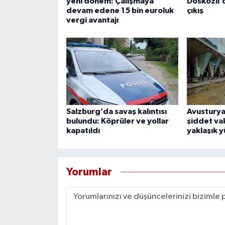
yeni dönem: Çalışmaya
Doskozil’
devam edene 15 bin euroluk
çıkış
vergi avantajı
Salzburg’da savaş kalıntısı
Avusturya
bulundu: Köprüler ve yollar
şiddet vak
kapatıldı
yaklaşık y
Yorumlar