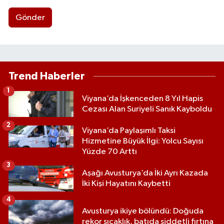
Gönder
Trend Haberler
1
Viyana’da İşkenceden 8 Yıl Hapis
Cezası Alan Suriyeli Sanık Kayboldu
2
Viyana’da Paylaşımlı Taksi
Hizmetine Büyük İlgi: Yolcu Sayısı
Yüzde 70 Arttı
3
Aşağı Avusturya’da İki Ayrı Kazada
İki Kişi Hayatını Kaybetti
4
Avusturya ikiye bölündü: Doğuda
rekor sıcaklık, batıda şiddetli fırtına