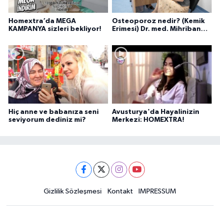
Homextra’da MEGA
Osteoporoz nedir? (Kemik
KAMPANYA sizleri bekliyor!
Erimesi) Dr. med. Mihriban
Pelit anlatıyor...
Hiç anne ve babanıza seni
Avusturya'da Hayalinizin
seviyorum dediniz mi?
Merkezi: HOMEXTRA!
Gizlilik Sözleşmesi
Kontakt
IMPRESSUM