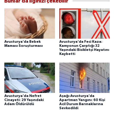
Bunlar da ilginizi çekebilir
Avusturya’da Bebek
Avusturya’da Feci Kaza:
Maması Soruşturması
Kamyonun Çarptığı 32
Yaşındaki Bisikletçi Hayatını
Kaybetti
Avusturya’da Nefret
Aşağı Avusturya’da
Cinayeti: 29 Yaşındaki
Apartman Yangını: 60 Kişi
Adam Öldürüldü
Acil Durum Barınaklarına
Sevkedildi