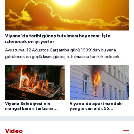
Viyana'da tarihi güneş tutulması heyecanı: İşte
izlenecek en iyi yerler
Avusturya, 12 Ağustos Çarşamba günü 1999'dan bu yana
görülecek en güçlü kısmi güneş tutulmasına tanıklık edecek.
Başkent Viyana'da gökyüzü meraklıları, güneşin yaklaşık yüzde
85 ila 89'unun Ay tarafından örtüleceği bu nadir doğa olayını
izlemek için çeşitli noktalarda bir araya gelecek.
Viyana Belediyesi'nin
Viyana'da apartmandaki
mangal kararı tartışma
yangın can aldı: 55
yarattı
yaşındaki adam ölü
bulundu
Video