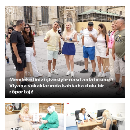
Memleketinizi şivesiyle nasıl anlatırsınız?
Viyana sokaklarında kahkaha dolu bir
röportajı!