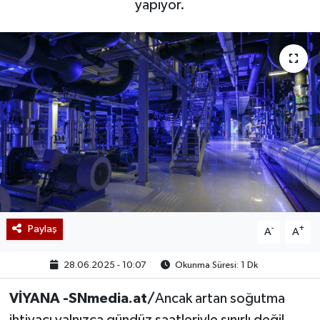
yapıyor.
Paylaş
-
+
A
A
28.06.2025 - 10:07
Okunma Süresi: 1 Dk
VİYANA -SNmedia.at/
Ancak artan soğutma
ihtiyacı yalnızca gündüz saatleriyle sınırlı değil.