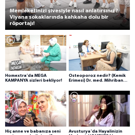
Memleketinizi şivesiyle nasıl anlatırsınız?
Viyana sokaklarında kahkaha dolu bir
röportajı!
Homextra’da MEGA
Osteoporoz nedir? (Kemik
KAMPANYA sizleri bekliyor!
Erimesi) Dr. med. Mihriban
Pelit anlatıyor...
Hiç anne ve babanıza seni
Avusturya'da Hayalinizin