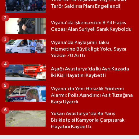
Terör Saldırısı Planı Engellendi
2
Viyana’da İşkenceden 8 Yıl Hapis
Cezası Alan Suriyeli Sanık Kayboldu
3
Viyana’da Paylaşımlı Taksi
Hizmetine Büyük İlgi: Yolcu Sayısı
Yüzde 70 Arttı
4
Aşağı Avusturya’da İki Ayrı Kazada
İki Kişi Hayatını Kaybetti
5
Viyana'da Yeni Hırsızlık Yöntemi
Alarmı: Polis Aşındırıcı Asit Tuzağına
Karşı Uyardı
6
Yukarı Avusturya'da Bir Yarış
Bisikletçisi Kamyonla Çarpışarak
Hayatını Kaybetti