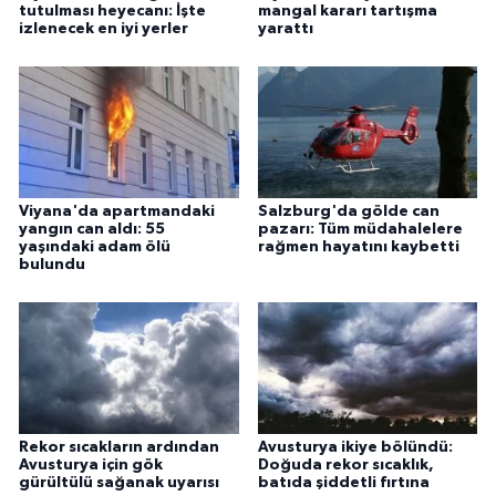
tutulması heyecanı: İşte
mangal kararı tartışma
izlenecek en iyi yerler
yarattı
Viyana'da apartmandaki
Salzburg'da gölde can
yangın can aldı: 55
pazarı: Tüm müdahalelere
yaşındaki adam ölü
rağmen hayatını kaybetti
bulundu
Rekor sıcakların ardından
Avusturya ikiye bölündü:
Avusturya için gök
Doğuda rekor sıcaklık,
gürültülü sağanak uyarısı
batıda şiddetli fırtına