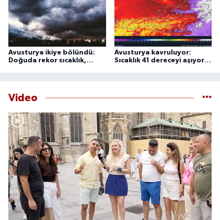
Avusturya ikiye bölündü:
Avusturya kavruluyor:
Doğuda rekor sıcaklık,
Sıcaklık 41 dereceyi aşıyor,
batıda şiddetli fırtına
uzmanlardan 44 derece
uyarısı
Video