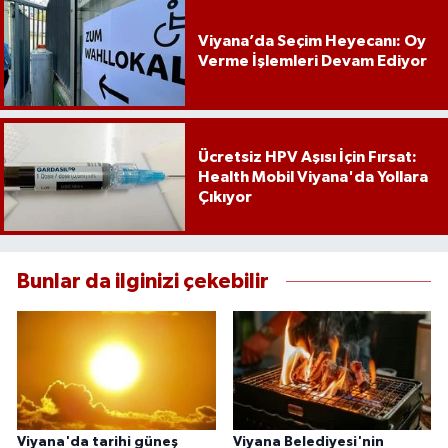
Viyana’da Seçim Heyecanı: Oy
Verme İşlemleri Devam Ediyor
Ücretsiz HPV Aşısı İçin Fırsat:
Health Mobil Viyana'da Yollara
Çıkıyor
Bunlar da ilginizi çekebilir
Viyana'da tarihi güneş
Viyana Belediyesi'nin