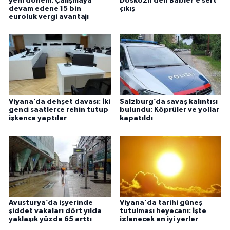
yeni dönem: Çalışmaya
Doskozil’den Babler’e sert
devam edene 15 bin
çıkış
euroluk vergi avantajı
Viyana’da dehşet davası: İki
Salzburg’da savaş kalıntısı
genci saatlerce rehin tutup
bulundu: Köprüler ve yollar
işkence yaptılar
kapatıldı
Avusturya’da işyerinde
Viyana'da tarihi güneş
şiddet vakaları dört yılda
tutulması heyecanı: İşte
yaklaşık yüzde 65 arttı
izlenecek en iyi yerler