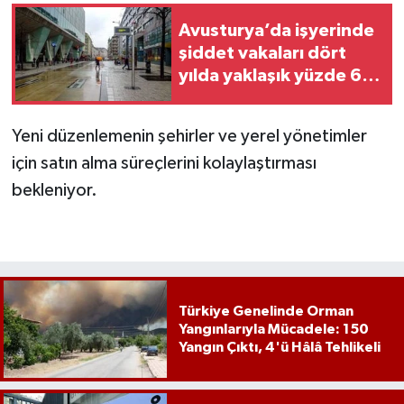
Avusturya’da işyerinde
şiddet vakaları dört
yılda yaklaşık yüzde 65
arttı
Yeni düzenlemenin şehirler ve yerel yönetimler
için satın alma süreçlerini kolaylaştırması
bekleniyor.
Türkiye Genelinde Orman
Yangınlarıyla Mücadele: 150
Yangın Çıktı, 4'ü Hâlâ Tehlikeli