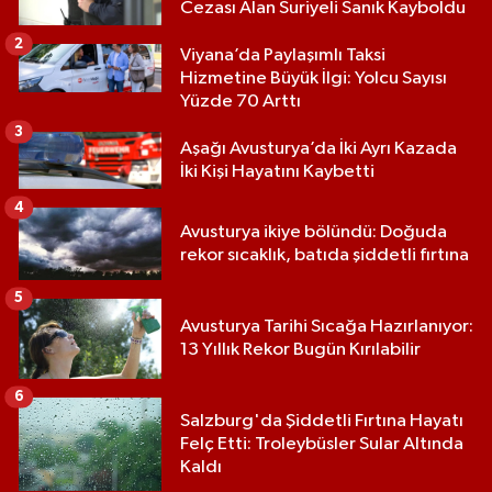
Cezası Alan Suriyeli Sanık Kayboldu
2
Viyana’da Paylaşımlı Taksi
Hizmetine Büyük İlgi: Yolcu Sayısı
Yüzde 70 Arttı
3
Aşağı Avusturya’da İki Ayrı Kazada
İki Kişi Hayatını Kaybetti
4
Avusturya ikiye bölündü: Doğuda
rekor sıcaklık, batıda şiddetli fırtına
5
Avusturya Tarihi Sıcağa Hazırlanıyor:
13 Yıllık Rekor Bugün Kırılabilir
6
Salzburg'da Şiddetli Fırtına Hayatı
Felç Etti: Troleybüsler Sular Altında
Kaldı