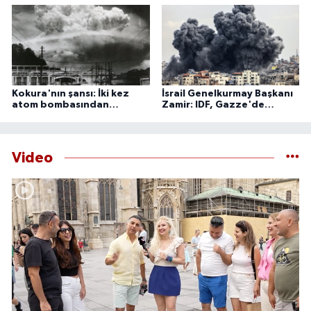
nedeniyle binlerce kişi tahliye edildi.
Kokura'nın şansı: İki kez
İsrail Genelkurmay Başkanı
atom bombasından
Zamir: IDF, Gazze'de
kurtulan şehir
'önleyici' faaliyetlerini
sürdürecek
Video