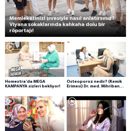
Memleketinizi şivesiyle nasıl anlatırsınız?
Viyana sokaklarında kahkaha dolu bir
röportajı!
Homextra’da MEGA
Osteoporoz nedir? (Kemik
KAMPANYA sizleri bekliyor!
Erimesi) Dr. med. Mihriban
Pelit anlatıyor...