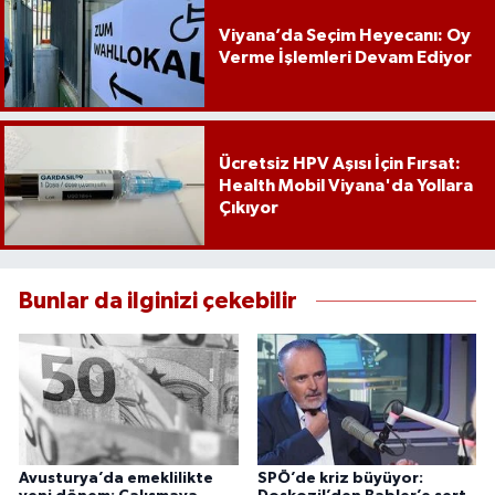
Viyana’da Seçim Heyecanı: Oy
Verme İşlemleri Devam Ediyor
Ücretsiz HPV Aşısı İçin Fırsat:
Health Mobil Viyana'da Yollara
Çıkıyor
Bunlar da ilginizi çekebilir
Avusturya’da emeklilikte
SPÖ’de kriz büyüyor: