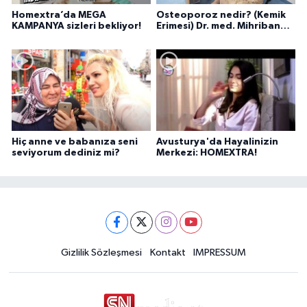
Homextra’da MEGA
Osteoporoz nedir? (Kemik
KAMPANYA sizleri bekliyor!
Erimesi) Dr. med. Mihriban
Pelit anlatıyor...
Hiç anne ve babanıza seni
Avusturya'da Hayalinizin
seviyorum dediniz mi?
Merkezi: HOMEXTRA!
Gizlilik Sözleşmesi
Kontakt
IMPRESSUM