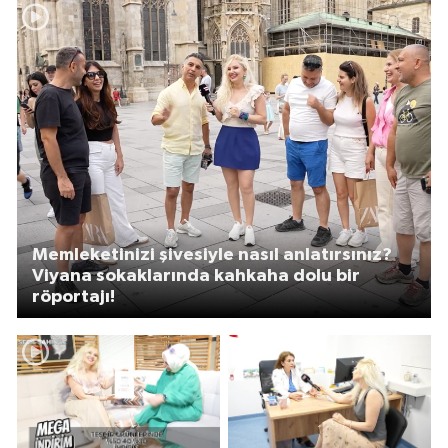
Memleketinizi şivesiyle nasıl anlatırsınız?
Viyana sokaklarında kahkaha dolu bir
röportajı!