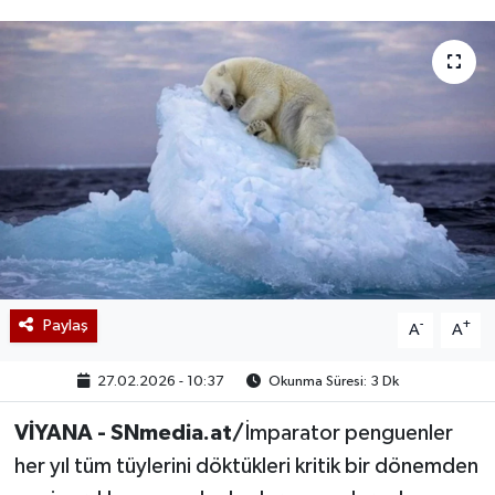
Paylaş
-
+
A
A
27.02.2026 - 10:37
Okunma Süresi: 3 Dk
VİYANA - SNmedia.at/
İmparator penguenler
her yıl tüm tüylerini döktükleri kritik bir dönemden