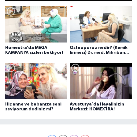
Homextra’da MEGA
Osteoporoz nedir? (Kemik
KAMPANYA sizleri bekliyor!
Erimesi) Dr. med. Mihriban
Pelit anlatıyor...
Hiç anne ve babanıza seni
Avusturya'da Hayalinizin
seviyorum dediniz mi?
Merkezi: HOMEXTRA!