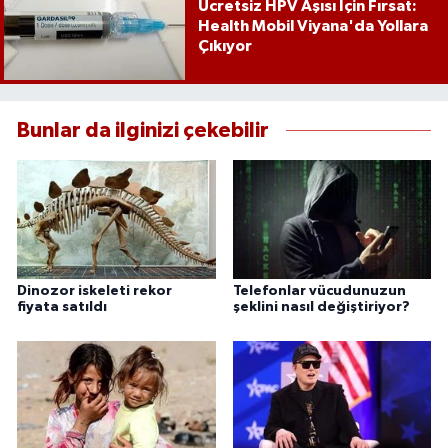
Ücretsiz HPV Aşısı İçin Fırsat:
Health Mobil Viyana'da Yollara
Çıkıyor
Bunlar da ilginizi çekebilir
Dinozor iskeleti rekor
Telefonlar vücudunuzun
fiyata satıldı
şeklini nasıl değiştiriyor?