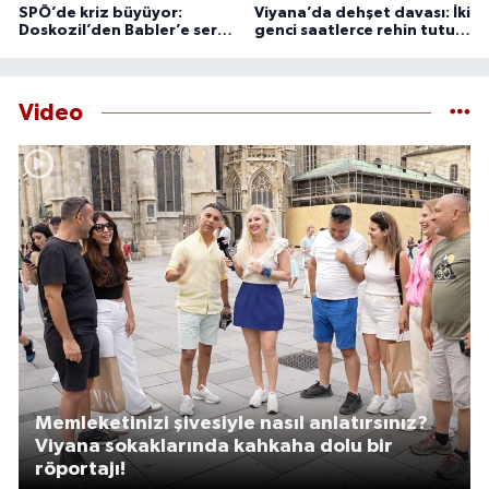
SPÖ’de kriz büyüyor:
Viyana’da dehşet davası: İki
Doskozil’den Babler’e sert
genci saatlerce rehin tutup
çıkış
işkence yaptılar
Video
Memleketinizi şivesiyle nasıl anlatırsınız?
Viyana sokaklarında kahkaha dolu bir
röportajı!