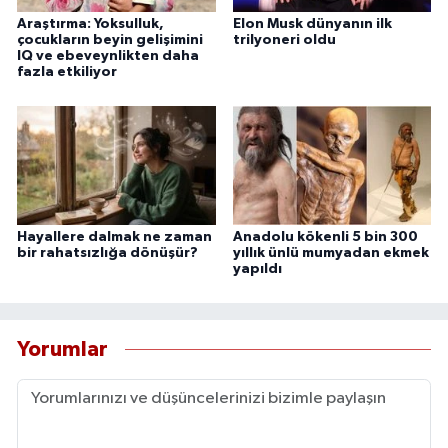
Araştırma: Yoksulluk,
Elon Musk dünyanın ilk
çocukların beyin gelişimini
trilyoneri oldu
IQ ve ebeveynlikten daha
fazla etkiliyor
Hayallere dalmak ne zaman
Anadolu kökenli 5 bin 300
bir rahatsızlığa dönüşür?
yıllık ünlü mumyadan ekmek
yapıldı
Yorumlar