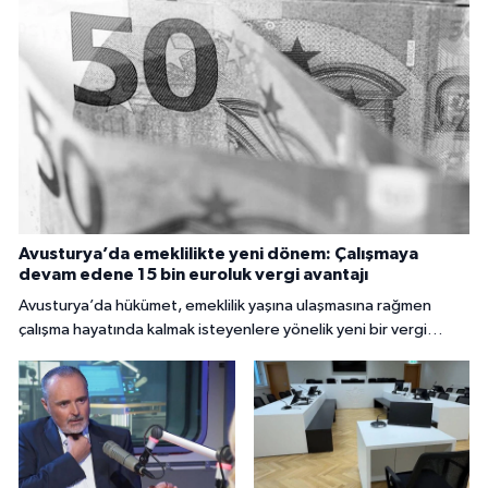
Avusturya’da emeklilikte yeni dönem: Çalışmaya
devam edene 15 bin euroluk vergi avantajı
Avusturya’da hükümet, emeklilik yaşına ulaşmasına rağmen
çalışma hayatında kalmak isteyenlere yönelik yeni bir vergi
teşviki hazırlıyor. “Aktif Emeklilik” adı verilen uygulamanın
2027’den itibaren yürürlüğe girmesi planlanıyor. Düzenleme
kapsamında gerekli şartları karşılayan kişiler yılda 15 bin euroya
kadar vergiden muaf gelir avantajından yararlanabilecek.
Yaklaşık 90 bin kişinin uygulama kapsamına girebileceği
belirtiliyor.