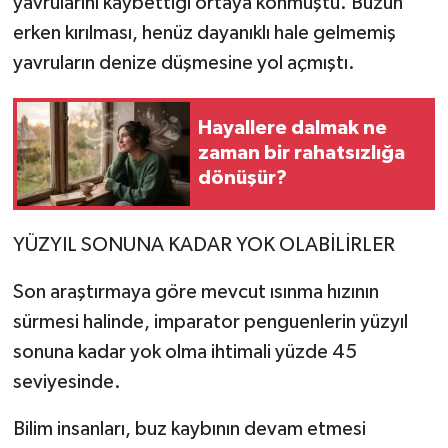
yavrularını kaybettiği ortaya konmuştu. Buzun
erken kırılması, henüz dayanıklı hale gelmemiş
yavruların denize düşmesine yol açmıştı.
Hayallere dalmak ne
zaman bir rahatsızlığa
dönüşür?
YÜZYIL SONUNA KADAR YOK OLABİLİRLER
Son araştırmaya göre mevcut ısınma hızının
sürmesi halinde, imparator penguenlerin yüzyıl
sonuna kadar yok olma ihtimali yüzde 45
seviyesinde.
Bilim insanları, buz kaybının devam etmesi