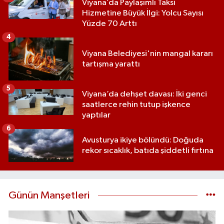
Viyana’da Paylaşımlı Taksi
Hizmetine Büyük İlgi: Yolcu Sayısı
Yüzde 70 Arttı
4
Viyana Belediyesi'nin mangal kararı
tartışma yarattı
5
Viyana’da dehşet davası: İki genci
saatlerce rehin tutup işkence
yaptılar
6
Avusturya ikiye bölündü: Doğuda
rekor sıcaklık, batıda şiddetli fırtına
Günün Manşetleri