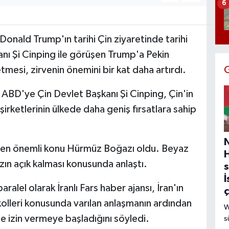
6
onald Trump'ın tarihi Çin ziyaretinde tarihi
nı Şi Cinping ile görüşen Trump'a Pekin
tmesi, zirvenin önemini bir kat daha artırdı.
yen ABD'ye Çin Devlet Başkanı Şi Cinping, Çin'in
şirketlerinin ülkede daha geniş fırsatlara sahip
ı en önemli konu Hürmüz Boğazı oldu. Beyaz
zın açık kalması konusunda anlaştı.
s
İ
alel olarak İranlı Fars haber ajansı, İran'ın
lleri konusunda varılan anlaşmanın ardından
W
e izin vermeye başladığını söyledi.
s