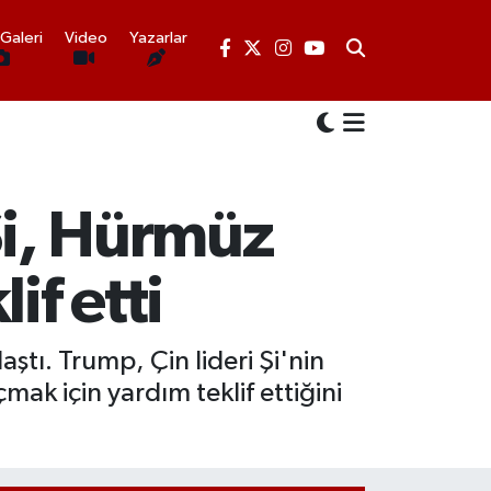
Galeri
Video
Yazarlar
Şi, Hürmüz
if etti
tı. Trump, Çin lideri Şi'nin
ak için yardım teklif ettiğini