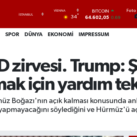
Foto 
DOLAR
°
34
47,5986
0.06
EURO
55,0700
0.1
SPOR
DÜNYA
EKONOMİ
IMPRESSUM
STERLİN
64,2438
0.21
GRAM ALTIN
6513.94
0.32
D zirvesi. Trump: 
BİST100
13.768
48
BITCOIN
ak için yardım tekl
64.602,05
0.69
üz Boğazı'nın açık kalması konusunda anlaş
 yapmayacağını söylediğini ve Hürmüz'ü açm