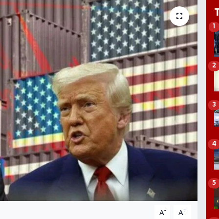
1
2
3
4
5
-
+
A
A