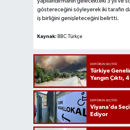
yapılandırmanın gelecekteki 3 yıl ve so
göstereceğini söyleyerek iki tarafın da
iş birliğini genişleteceğini belirtti.
Kaynak:
BBC Türkçe
EDITÖRÜN SEÇTIĞI
Türkiye Genel
Yangın Çıktı, 4
EDITÖRÜN SEÇTIĞI
Viyana’da Seç
Ediyor