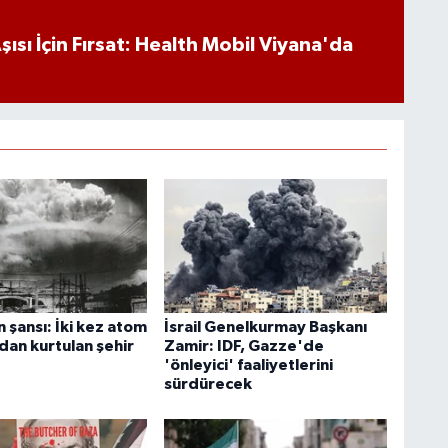
ısı İçin Fırsat: Health Mobil Viyana'da
 şansı: İki kez atom
İsrail Genelkurmay Başkanı
an kurtulan şehir
Zamir: IDF, Gazze'de
'önleyici' faaliyetlerini
sürdürecek