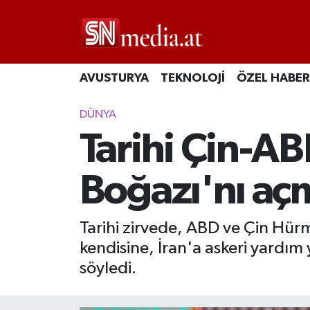
AVUSTURYA
TEKNOLOJİ
ÖZEL HABER
DÜNYA
Tarihi Çin-AB
Boğazı'nı açm
Tarihi zirvede, ABD ve Çin Hürm
kendisine, İran'a askeri yardım
söyledi.