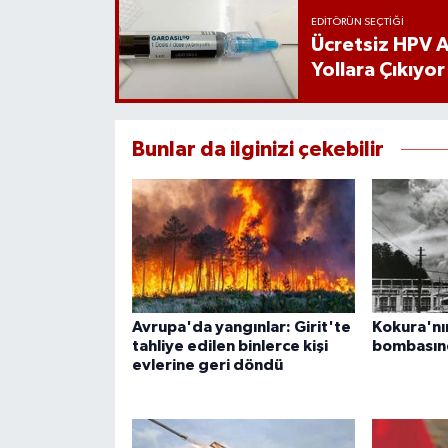
EDITÖRÜN SEÇTIĞI
Ücretsiz HPV Aş
Yollara Çıkıyor
Bunlar da ilginizi çekebilir
Avrupa'da yangınlar: Girit'te
Kokura'nın
tahliye edilen binlerce kişi
bombasınd
evlerine geri döndü