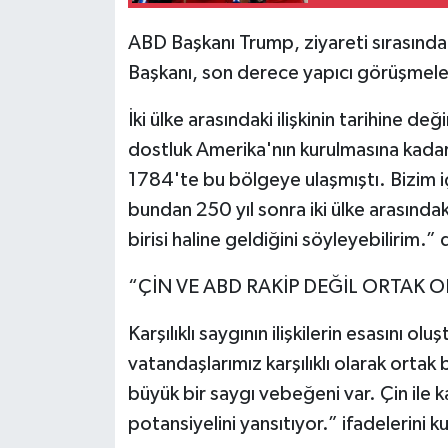
ABD Başkanı Trump, ziyareti sırasınd
Başkanı, son derece yapıcı görüşmeler 
İki ülke arasındaki ilişkinin tarihine d
dostluk Amerika'nın kurulmasına kadar 
1784'te bu bölgeye ulaşmıştı. Bizim içi
bundan 250 yıl sonra iki ülke arasındaki
birisi haline geldiğini söyleyebilirim.” 
“ÇİN VE ABD RAKİP DEĞİL ORTAK O
Karşılıklı saygının ilişkilerin esasını 
vatandaşlarımız karşılıklı olarak ortak bi
büyük bir saygı vebeğeni var. Çin ile k
potansiyelini yansıtıyor.” ifadelerini ku