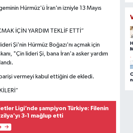
ç
d
geminin Hürmüz'ü İran'ın izniyle 13 Mayıs
a
N
t
MAK İÇİN YARDIM TEKLİF ETTİ”
s
İ
H
ideri Şi'nin Hürmüz Boğazı'nı açmak için
ç
s
kanı, "Çin lideri Şi, bana İran'a asker yardım
s
landı.
b
O
rişi vermeyi kabul ettiğini de ekledi.
n
(
KİLERİ”
E
D
M
etler Ligi’nde şampiyon Türkiye: Filenin
P
a
ezilya'yı 3-1 mağlup etti
e