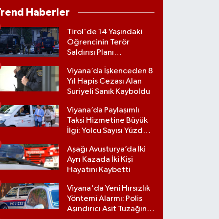
Trend Haberler
Tirol'de 14 Yaşındaki
Öğrencinin Terör
Saldırısı Planı
Engellendi
Viyana’da İşkenceden 8
Yıl Hapis Cezası Alan
Suriyeli Sanık Kayboldu
Viyana’da Paylaşımlı
Taksi Hizmetine Büyük
İlgi: Yolcu Sayısı Yüzde
70 Arttı
Aşağı Avusturya’da İki
Ayrı Kazada İki Kişi
Hayatını Kaybetti
Viyana'da Yeni Hırsızlık
Yöntemi Alarmı: Polis
Aşındırıcı Asit Tuzağına