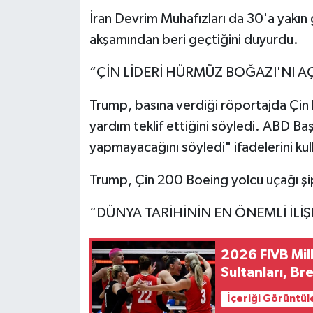
İran Devrim Muhafızları da 30'a yakın 
akşamından beri geçtiğini duyurdu.
“ÇİN LİDERİ HÜRMÜZ BOĞAZI'NI AÇ
Trump, basına verdiği röportajda Çin l
yardım teklif ettiğini söyledi. ABD Baş
yapmayacağını söyledi" ifadelerini kul
Trump, Çin 200 Boeing yolcu uçağı şipa
“DÜNYA TARİHİNİN EN ÖNEMLİ İLİŞ
2026 FIVB Mill
Sultanları, Br
İçeriği Görüntül