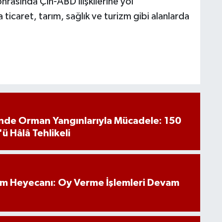
nrasında Çin-ABD ilişkilerine yol
 ticaret, tarım, sağlık ve turizm gibi alanlarda
inde Orman Yangınlarıyla Mücadele: 150
'ü Hâlâ Tehlikeli
im Heyecanı: Oy Verme İşlemleri Devam