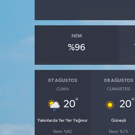
NEM
%96
07 AĞUSTOS
08 AĞUSTOS
CUMA
CUMARTESI
°
°
20
20
Yakınlarda Yer Yer Yağmur
Güneşli
Nem: %82
Nem: %73