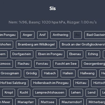
Sis
Nem: %96, Basınç: 1020 hpa hPa, Rüzgar: 1.00 m/s
 im Pongau
Anger
Anif
Anthering
Au
Bad Gastei
fshofen
Bramberg am Wildkogel
Bruck an der Großglockners
ern
Dorfgastein
Eben im Pongau
Ebenau
Eching
ilzmoos
Flachau
Forstau
Fuschl am See
Georgenber
Grossgmain
Grödig
Habach
Hallein
Hallwang
He
Hof bei Salzburg
Hollersbach im Pinzgau
Hüttau
Hüttsc
Krispl
Kuchl
Lamprechtshausen
Lehen
Lend
L
en Meer
Mariapfarr
Mattsee
Mauterndorf
Mitterber