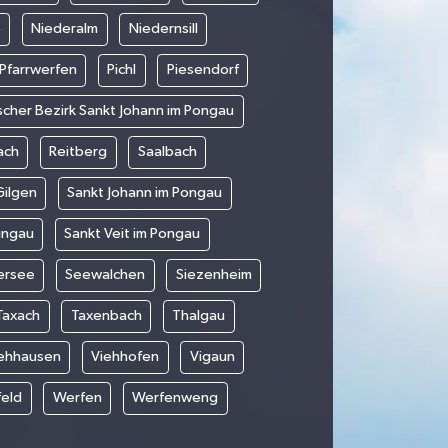
e
Niederalm
Niedernsill
Pfarrwerfen
Pichl
Piesendorf
ischer Bezirk Sankt Johann im Pongau
ach
Reitberg
Saalbach
Gilgen
Sankt Johann im Pongau
ungau
Sankt Veit im Pongau
ersee
Seewalchen
Siezenheim
Taxach
Taxenbach
Thalgau
ehhausen
Viehhofen
Vigaun
feld
Werfen
Werfenweng