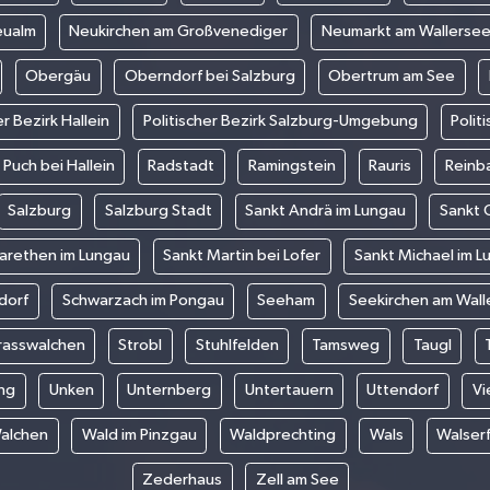
ualm
Neukirchen am Großvenediger
Neumarkt am Wallerse
Obergäu
Oberndorf bei Salzburg
Obertrum am See
er Bezirk Hallein
Politischer Bezirk Salzburg-Umgebung
Polit
Puch bei Hallein
Radstadt
Ramingstein
Rauris
Reinb
Salzburg
Salzburg Stadt
Sankt Andrä im Lungau
Sankt 
arethen im Lungau
Sankt Martin bei Lofer
Sankt Michael im L
dorf
Schwarzach im Pongau
Seeham
Seekirchen am Wall
rasswalchen
Strobl
Stuhlfelden
Tamsweg
Taugl
ng
Unken
Unternberg
Untertauern
Uttendorf
Vi
alchen
Wald im Pinzgau
Waldprechting
Wals
Walser
Zederhaus
Zell am See