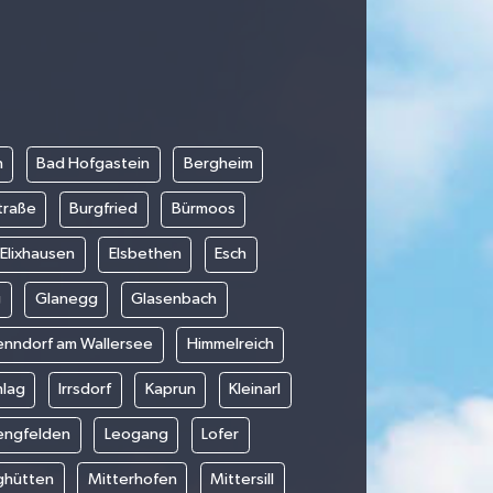
n
Bad Hofgastein
Bergheim
traße
Burgfried
Bürmoos
Elixhausen
Elsbethen
Esch
g
Glanegg
Glasenbach
nndorf am Wallersee
Himmelreich
hlag
Irrsdorf
Kaprun
Kleinarl
engfelden
Leogang
Lofer
ghütten
Mitterhofen
Mittersill