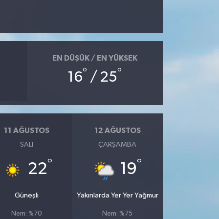
EN DÜŞÜK / EN YÜKSEK
°
°
16
/ 25
11 AĞUSTOS
12 AĞUSTOS
SALI
ÇARŞAMBA
°
°
22
19
Güneşli
Yakınlarda Yer Yer Yağmur
Nem: %70
Nem: %75