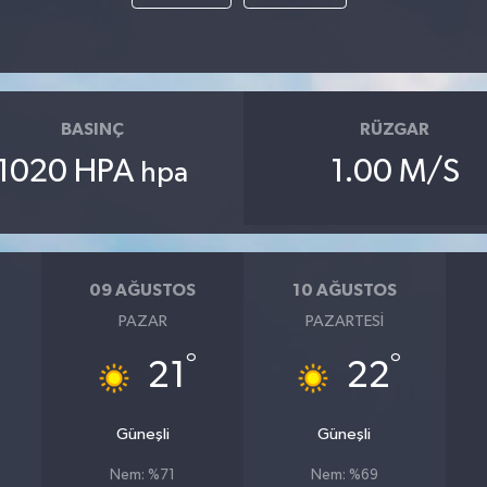
BASINÇ
RÜZGAR
1020 HPA
1.00 M/S
hpa
09 AĞUSTOS
10 AĞUSTOS
PAZAR
PAZARTESI
°
°
21
22
Güneşli
Güneşli
Nem: %71
Nem: %69