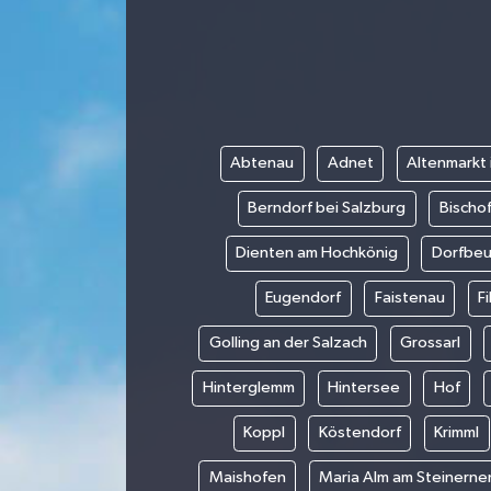
Abtenau
Adnet
Altenmarkt
Berndorf bei Salzburg
Bischo
Dienten am Hochkönig
Dorfbeu
Eugendorf
Faistenau
F
Golling an der Salzach
Grossarl
Hinterglemm
Hintersee
Hof
Koppl
Köstendorf
Krimml
Maishofen
Maria Alm am Steinern