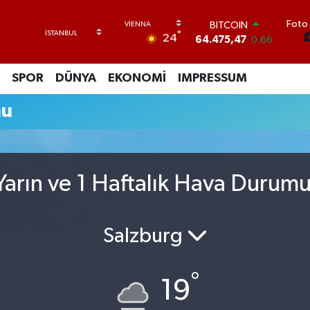
Foto 
BITCOIN
°
24
64.475,47
0.66
DOLAR
47,5971
0.05
SPOR
DÜNYA
EKONOMİ
IMPRESSUM
EURO
55,1336
0.18
mu
STERLİN
64,2534
0.22
GRAM ALTIN
6518.23
0.39
BİST100
arın ve 1 Haftalık Hava Durum
13.703
0
Salzburg
°
19