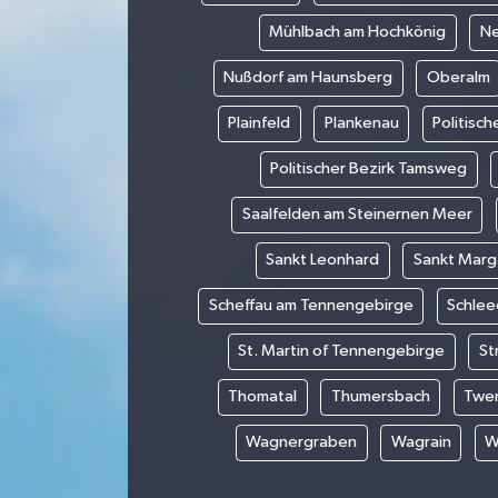
Mühlbach am Hochkönig
Ne
Nußdorf am Haunsberg
Oberalm
Plainfeld
Plankenau
Politisch
Politischer Bezirk Tamsweg
Saalfelden am Steinernen Meer
Sankt Leonhard
Sankt Marg
Scheffau am Tennengebirge
Schlee
St. Martin of Tennengebirge
St
Thomatal
Thumersbach
Twe
Wagnergraben
Wagrain
W