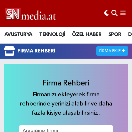
AVUSTURYA
TEKNOLOJİ
ÖZEL HABER
SPOR
D
FIRMA REHBERI
FIRMA EKLE
Firma Rehberi
Firmanızı ekleyerek firma
rehberinde yerinizi alabilir ve daha
fazla kişiye ulaşabilirsiniz.