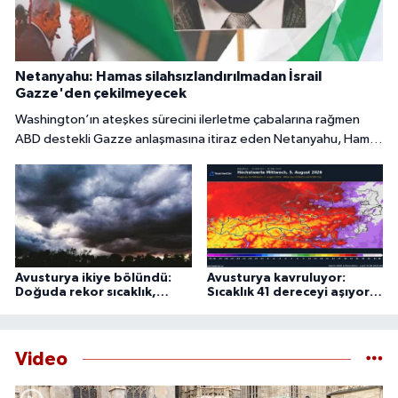
Netanyahu: Hamas silahsızlandırılmadan İsrail
Gazze'den çekilmeyecek
Washington’ın ateşkes sürecini ilerletme çabalarına rağmen
ABD destekli Gazze anlaşmasına itiraz eden Netanyahu, Hamas
tamamen silahsızlandırılmadan İsrail’in bölgeden
çekilmeyeceğini söyledi.
Avusturya ikiye bölündü:
Avusturya kavruluyor:
Doğuda rekor sıcaklık,
Sıcaklık 41 dereceyi aşıyor,
batıda şiddetli fırtına
uzmanlardan 44 derece
uyarısı
Video