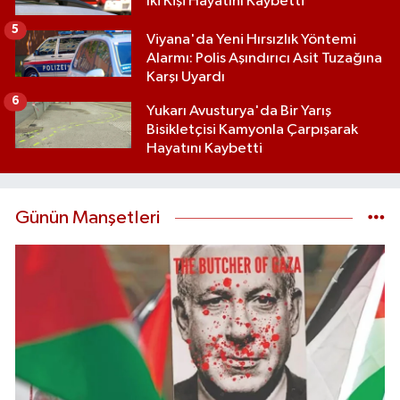
İki Kişi Hayatını Kaybetti
5
Viyana'da Yeni Hırsızlık Yöntemi
Alarmı: Polis Aşındırıcı Asit Tuzağına
Karşı Uyardı
6
Yukarı Avusturya'da Bir Yarış
Bisikletçisi Kamyonla Çarpışarak
Hayatını Kaybetti
Günün Manşetleri