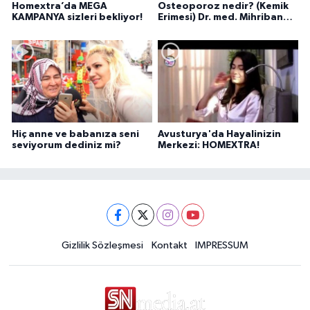
Homextra’da MEGA
Osteoporoz nedir? (Kemik
KAMPANYA sizleri bekliyor!
Erimesi) Dr. med. Mihriban
Pelit anlatıyor...
Hiç anne ve babanıza seni
Avusturya'da Hayalinizin
seviyorum dediniz mi?
Merkezi: HOMEXTRA!
Gizlilik Sözleşmesi
Kontakt
IMPRESSUM