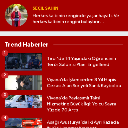
SEÇIL ŞAHIN
Herkes kalbinin renginde yaşar hayatı. Ve
herkes kalbinin rengini bulaştırır
etrafındakilere...
Trend Haberler
1
Tirol'de 14 Yaşındaki Öğrencinin
Terör Saldırısı Planı Engellendi
2
Viyana’da İşkenceden 8 Yıl Hapis
Cezası Alan Suriyeli Sanık Kayboldu
3
Viyana’da Paylaşımlı Taksi
Hizmetine Büyük İlgi: Yolcu Sayısı
Yüzde 70 Arttı
4
Aşağı Avusturya’da İki Ayrı Kazada