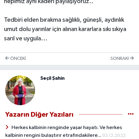
hepimiz aynı kaderi paylaşıyoruz..
Tedbiri elden bırakma sağlıklı, güneşli, aydınlık
umut dolu yarınlar için alınan kararlara sıkı sıkıya
sarıl ve uygula...
ÖNCEKI
SONRAKI
Seçil Şahin
Yazarın Diğer Yazıları
Herkes kalbinin renginde yaşar hayatı. Ve herkes
kalbinin rengini bulaştırır etrafındakilere...
03.12.2022