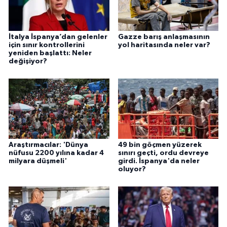
İtalya İspanya’dan gelenler
Gazze barış anlaşmasının
için sınır kontrollerini
yol haritasında neler var?
yeniden başlattı: Neler
değişiyor?
Araştırmacılar: 'Dünya
49 bin göçmen yüzerek
nüfusu 2200 yılına kadar 4
sınırı geçti, ordu devreye
milyara düşmeli'
girdi. İspanya'da neler
oluyor?