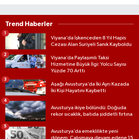
Trend Haberler
1
Viyana’da İşkenceden 8 Yıl Hapis
Cezası Alan Suriyeli Sanık Kayboldu
2
Viyana’da Paylaşımlı Taksi
Hizmetine Büyük İlgi: Yolcu Sayısı
Yüzde 70 Arttı
3
Aşağı Avusturya’da İki Ayrı Kazada
İki Kişi Hayatını Kaybetti
4
Avusturya ikiye bölündü: Doğuda
rekor sıcaklık, batıda şiddetli fırtına
5
Avusturya’da emeklilikte yeni
dönem: Çalışmaya devam edene 15