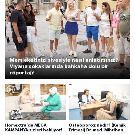
Memleketinizi şivesiyle nasıl anlatırsınız?
Viyana sokaklarında kahkaha dolu bir
röportajı!
Homextra’da MEGA
Osteoporoz nedir? (Kemik
KAMPANYA sizleri bekliyor!
Erimesi) Dr. med. Mihriban
Pelit anlatıyor...