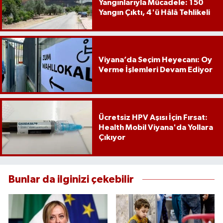
Yangınlarıyla Mücadele: 150
Yangın Çıktı, 4'ü Hâlâ Tehlikeli
Viyana’da Seçim Heyecanı: Oy
Verme İşlemleri Devam Ediyor
Ücretsiz HPV Aşısı İçin Fırsat:
Health Mobil Viyana'da Yollara
Çıkıyor
Bunlar da ilginizi çekebilir