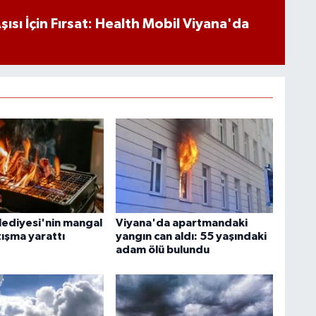
ısı İçin Fırsat: Health Mobil Viyana'da
lediyesi'nin mangal
Viyana'da apartmandaki
tışma yarattı
yangın can aldı: 55 yaşındaki
adam ölü bulundu