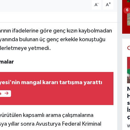
-
+
A
A
6
rının ifadelerine göre genç kızın kaybolmadan
n yanında bulunan üç genç erkekle konuştuğu
 ilerletmeye yetmedi.
malar
esi'nin mangal kararı tartışma yarattı
e
s
İ
n yürütülen kapsamlı arama çalışmalarına
ya yıllar sonra Avusturya Federal Kriminal
W