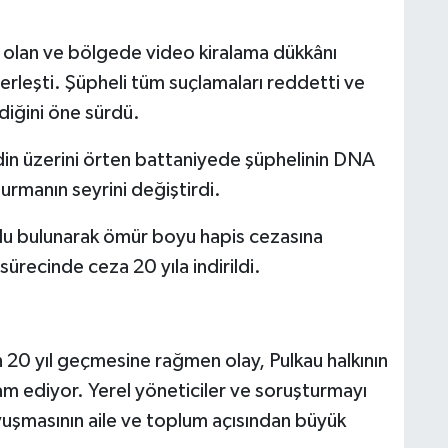
i olan ve bölgede video kiralama dükkânı
erleşti. Şüpheli tüm suçlamaları reddetti ve
diğini öne sürdü.
din üzerini örten battaniyede şüphelinin DNA
şturmanın seyrini değiştirdi.
çlu bulunarak ömür boyu hapis cezasına
sürecinde ceza 20 yıla indirildi.
 20 yıl geçmesine rağmen olay, Pulkau halkının
am ediyor. Yerel yöneticiler ve soruşturmayı
vuşmasının aile ve toplum açısından büyük