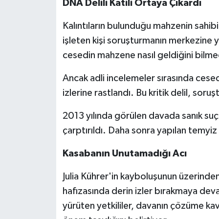
DNA Delili Katili Ortaya Çıkardı
Kalıntıların bulunduğu mahzenin sahib
işleten kişi soruşturmanın merkezine y
cesedin mahzene nasıl geldiğini bilme
Ancak adli incelemeler sırasında cese
izlerine rastlandı. Bu kritik delil, soru
2013 yılında görülen davada sanık su
çarptırıldı. Daha sonra yapılan temyiz 
Kasabanın Unutamadığı Acı
Julia Kührer'in kayboluşunun üzerinden
hafızasında derin izler bırakmaya dev
yürüten yetkililer, davanın çözüme ka