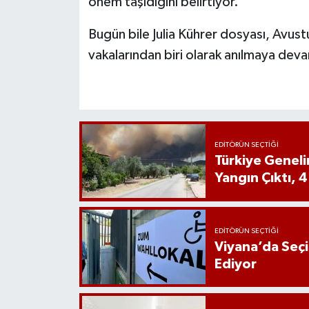
önem taşıdığını belirtiyor.
Bugün bile Julia Kührer dosyası, Avust
vakalarından biri olarak anılmaya dev
EDITÖRÜN SEÇTIĞI
Türkiye Genel
Yangın Çıktı, 4
EDITÖRÜN SEÇTIĞI
Viyana’da Seç
Ediyor