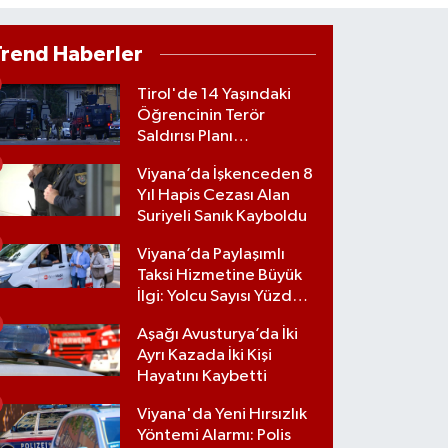
Trend Haberler
Tirol'de 14 Yaşındaki
Öğrencinin Terör
Saldırısı Planı
Engellendi
Viyana’da İşkenceden 8
Yıl Hapis Cezası Alan
Suriyeli Sanık Kayboldu
Viyana’da Paylaşımlı
Taksi Hizmetine Büyük
İlgi: Yolcu Sayısı Yüzde
70 Arttı
Aşağı Avusturya’da İki
Ayrı Kazada İki Kişi
Hayatını Kaybetti
Viyana'da Yeni Hırsızlık
Yöntemi Alarmı: Polis