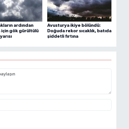
akların ardından
Avusturya ikiye bölündü:
için gök gürültülü
Doğuda rekor sıcaklık, batıda
yarısı
şiddetli fırtına