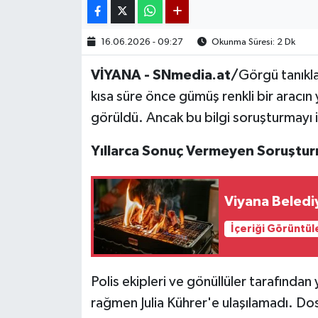
16.06.2026 - 09:27
Okunma Süresi: 2 Dk
VİYANA - SNmedia.at/
Görgü tanıkla
kısa süre önce gümüş renkli bir aracı
görüldü. Ancak bu bilgi soruşturmayı
Yıllarca Sonuç Vermeyen Soruştur
Viyana Belediy
İçeriği Görüntül
Polis ekipleri ve gönüllüler tarafında
rağmen Julia Kührer'e ulaşılamadı. Dos