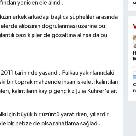
fından yeniden ele alındı.
s
ç
d
zın erkek arkadaşı başlıca şüpheliler arasında
a
melerde alibisinin doğrulanması üzerine bu
N
ntılı bazı kişiler de gözaltına alınsa da bu
t
s
İ
H
ç
s
s
011 tarihinde yaşandı. Pulkau yakınlarındaki
b
 bir toprak mahzende insan iskeleti kalıntıları
O
n
ri, kalıntıların kayıp genç kız Julia Kührer'e ait
(
E
D
M
 için büyük bir üzüntü yaratırken, yıllardır
P
yle bir nebze de olsa rahatlama sağladı.
a