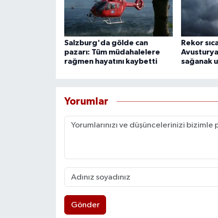
Salzburg'da gölde can
Rekor sıc
pazarı: Tüm müdahalelere
Avusturya 
rağmen hayatını kaybetti
sağanak u
Yorumlar
Gönder