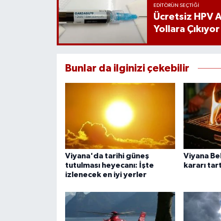
EDITÖRÜN SEÇTIĞI
Ücretsiz HPV Aş
Yollara Çıkıyor
Bunlar da ilginizi çekebilir
Viyana'da tarihi güneş
Viyana Be
tutulması heyecanı: İşte
kararı tar
izlenecek en iyi yerler