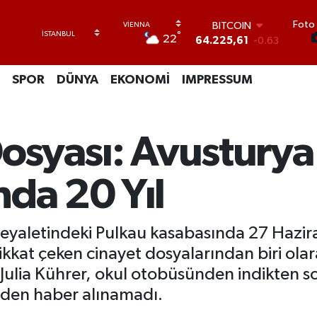
Foto 
DOLAR
°
22
47,7143
0.16
EURO
55,0317
-0.02
SPOR
DÜNYA
EKONOMİ
IMPRESSUM
STERLİN
64,2463
0.07
GRAM ALTIN
6510.40
0.45
Dosyası: Avusturya
BİST100
13.799
70
BITCOIN
nda 20 Yıl
64.225,61
-0.63
 eyaletindeki Pulkau kasabasında 27 Hazir
dikkat çeken cinayet dosyalarından biri olar
 Julia Kührer, okul otobüsünden indikten 
nden haber alınamadı.