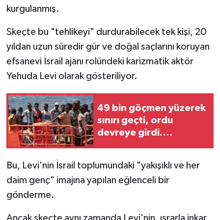
kurgulanmış.
Skeçte bu "tehlikeyi" durdurabilecek tek kişi, 20
yıldan uzun süredir gür ve doğal saçlarını koruyan
efsanevi İsrail ajanı rolündeki karizmatik aktör
Yehuda Levi olarak gösteriliyor.
49 bin göçmen yüzerek
sınırı geçti, ordu
devreye girdi.
İspanya'da neler
oluyor?
Bu, Levi'nin İsrail toplumundaki "yakışıklı ve her
daim genç" imajına yapılan eğlenceli bir
gönderme.
Ancak skeçte aynı zamanda Levi'nin, ısrarla inkar