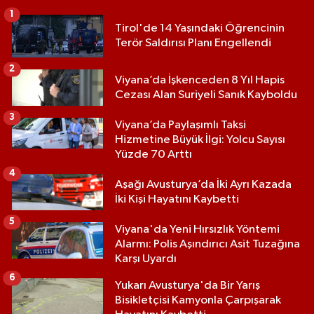
1
Tirol'de 14 Yaşındaki Öğrencinin
Terör Saldırısı Planı Engellendi
2
Viyana’da İşkenceden 8 Yıl Hapis
Cezası Alan Suriyeli Sanık Kayboldu
3
Viyana’da Paylaşımlı Taksi
Hizmetine Büyük İlgi: Yolcu Sayısı
Yüzde 70 Arttı
4
Aşağı Avusturya’da İki Ayrı Kazada
İki Kişi Hayatını Kaybetti
5
Viyana'da Yeni Hırsızlık Yöntemi
Alarmı: Polis Aşındırıcı Asit Tuzağına
Karşı Uyardı
6
Yukarı Avusturya'da Bir Yarış
Bisikletçisi Kamyonla Çarpışarak