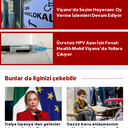
Viyana’da Seçim Heyecanı: Oy
Verme İşlemleri Devam Ediyor
Ücretsiz HPV Aşısı İçin Fırsat:
Health Mobil Viyana'da Yollara
Çıkıyor
Bunlar da ilginizi çekebilir
İtalya İspanya’dan gelenler
Gazze barış anlaşmasının