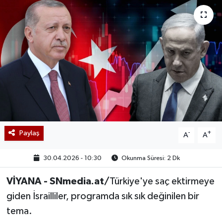
Paylaş
-
+
A
A
30.04.2026 - 10:30
Okunma Süresi: 2 Dk
VİYANA - SNmedia.at/
Türkiye'ye saç ektirmeye
giden İsrailliler, programda sık sık değinilen bir
tema.