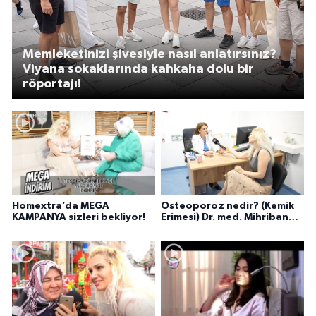
Memleketinizi şivesiyle nasıl anlatırsınız?
Viyana sokaklarında kahkaha dolu bir
röportajı!
Homextra’da MEGA
Osteoporoz nedir? (Kemik
KAMPANYA sizleri bekliyor!
Erimesi) Dr. med. Mihriban
Pelit anlatıyor...