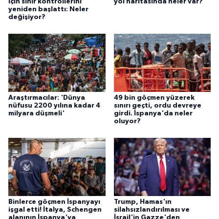
için sınır kontrollerini
yol haritasında neler var?
yeniden başlattı: Neler
değişiyor?
Araştırmacılar: 'Dünya
49 bin göçmen yüzerek
nüfusu 2200 yılına kadar 4
sınırı geçti, ordu devreye
milyara düşmeli'
girdi. İspanya'da neler
oluyor?
Binlerce göçmen İspanyayı
Trump, Hamas'ın
işgal etti! İtalya, Schengen
silahsızlandırılması ve
alanının İspanya'ya
İsrail'in Gazze'den