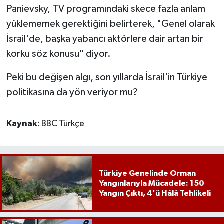
Panievsky, TV programındaki skece fazla anlam
yüklememek gerektiğini belirterek, "Genel olarak
İsrail'de, başka yabancı aktörlere dair artan bir
korku söz konusu" diyor.
Peki bu değişen algı, son yıllarda İsrail'in Türkiye
politikasına da yön veriyor mu?
Kaynak:
BBC Türkçe
Türkiye Genelinde Orman
Yangınlarıyla Mücadele: 150
Yangın Çıktı, 4'ü Hâlâ Tehlikeli