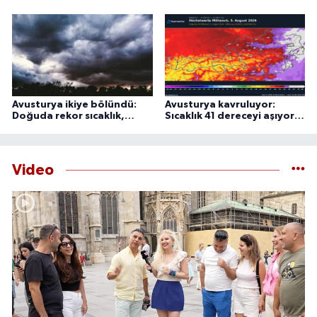
tamamen silahsızlandırılmadan İsrail’in bölgeden
çekilmeyeceğini söyledi.
Avusturya ikiye bölündü:
Avusturya kavruluyor:
Doğuda rekor sıcaklık,
Sıcaklık 41 dereceyi aşıyor,
batıda şiddetli fırtına
uzmanlardan 44 derece
uyarısı
Video