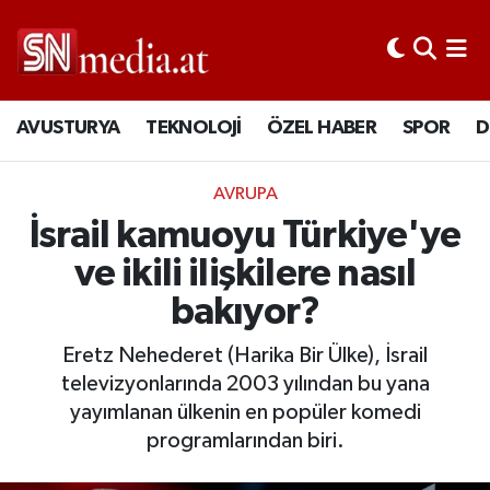
AVUSTURYA
TEKNOLOJİ
ÖZEL HABER
SPOR
D
AVRUPA
İsrail kamuoyu Türkiye'ye
ve ikili ilişkilere nasıl
bakıyor?
Eretz Nehederet (Harika Bir Ülke), İsrail
televizyonlarında 2003 yılından bu yana
yayımlanan ülkenin en popüler komedi
programlarından biri.