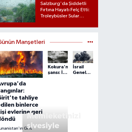
Salzburg'da Şiddetli
Fırtına Hayatı Felç Etti:
Troleybüsler Sular
Altında Kaldı
Günün Manşetleri
Kokura'nın
İsrail
şansı: İki
Genelkurmay
kez
Başkanı
Avrupa'da
atom
Zamir:
bombasından
IDF,
angınlar:
kurtulan
Gazze'de
irit'te tahliye
şehir
'önleyici'
dilen binlerce
faaliyetlerini
işi evlerine geri
sürdürecek
Memleketinizi
döndü
şivesiyle
unanistan'ın Girit