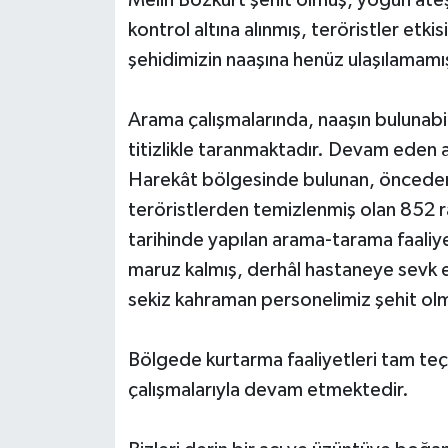
Melih Bozkurt şehit olmuş, yoğun ateş
kontrol altına alınmış, teröristler etk
şehidimizin naaşına henüz ulaşılamamış
Arama çalışmalarında, naaşın bulunabil
titizlikle taranmaktadır. Devam eden 
Harekât bölgesinde bulunan, önceden h
teröristlerden temizlenmiş olan 852
tarihinde yapılan arama-tarama faaliy
maruz kalmış, derhâl hastaneye sevk 
sekiz kahraman personelimiz şehit ol
Bölgede kurtarma faaliyetleri tam teçh
çalışmalarıyla devam etmektedir.