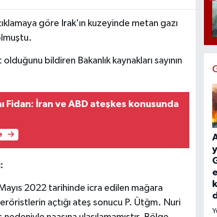
açıklamaya göre
Irak
'ın kuzeyinde metan gazı
olmuştu.
 olduğunu bildiren Bakanlık kaynakları sayının
anı Fidan: İran ve ABD ateşkes konusunda
e
y
G
:
e
k
Mayıs 2022 tarihinde icra edilen mağara
eröristlerin açtığı ateş sonucu P. Ütğm. Nuri
Y