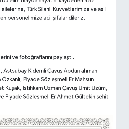
n bu elim olayda hayatını kaybeden aziz
ailelerine, Türk Silahlı Kuvvetlerimize ve asil
en personelimize acil şifalar dileriz.
lerini ve fotoğraflarını paylaştı.
, Astsubay Kıdemli Çavuş Abdurrahman
 Özkanlı, Piyade Sözleşmeli Er Mahsun
met Kuşak, İstihkam Uzman Çavuş Ümit Üzüm,
ve Piyade Sözleşmeli Er Ahmet Gültekin şehit