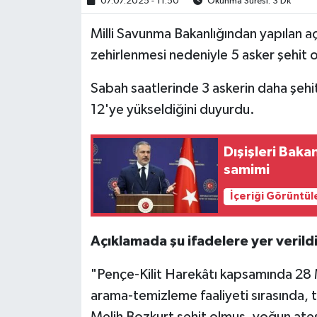
07.07.2025 - 11:50
Okunma Süresi: 3 Dk
Milli Savunma Bakanlığından yapılan 
zehirlenmesi nedeniyle 5 asker şehit 
Sabah saatlerinde 3 askerin daha şehit
12'ye yükseldiğini duyurdu.
Dışişleri Bak
samimi
İçeriği Görüntül
Açıklamada şu ifadelere yer verildi
"Pençe-Kilit Harekâtı kapsamında 28 
arama-temizleme faaliyeti sırasında, t