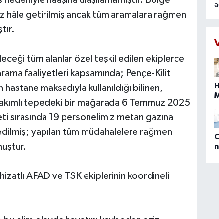
 nedeniyle naaşına ulaşılamamıştır. Bölge
a
isiz hâle getirilmiş ancak tüm aramalara rağmen
r
o
tır.
t
k
eceği tüm alanlar özel teşkil edilen ekiplerce
n
t
arama faaliyetleri kapsamında; Pençe-Kilit
H
astane maksadıyla kullanıldığı bilinen,
 rakımlı tepedeki bir mağarada 6 Temmuz 2025
s
eti sırasında 19 personelimiz metan gazına
b
edilmiş; yapılan tüm müdahalelere rağmen
O
muştur.
n
(
E
D
izatlı AFAD ve TSK ekiplerinin koordineli
M
P
a