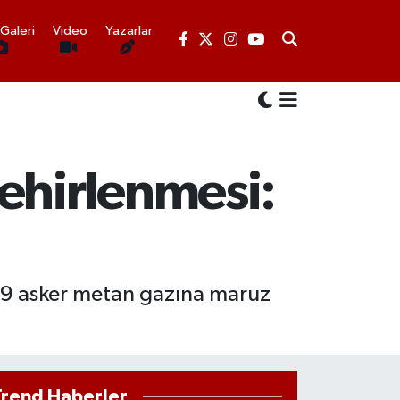
Galeri
Video
Yazarlar
ehirlenmesi:
 19 asker metan gazına maruz
Trend Haberler