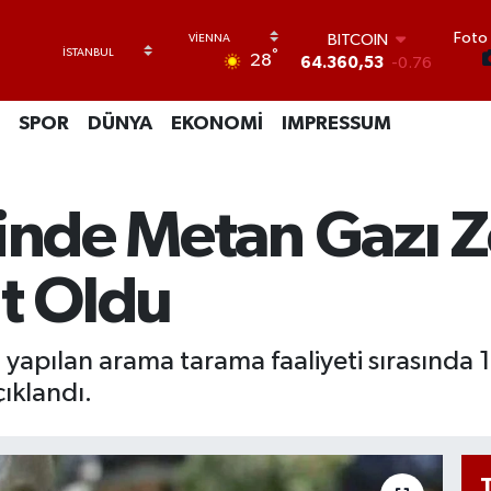
Foto 
DOLAR
°
28
47,7069
0.17
EURO
55,0265
0.01
SPOR
DÜNYA
EKONOMİ
IMPRESSUM
STERLİN
64,1897
0.02
GRAM ALTIN
6574.81
1.44
yinde Metan Gazı Z
BİST100
13.887
64
BITCOIN
it Oldu
64.360,53
-0.76
 yapılan arama tarama faaliyeti sırasında
çıklandı.