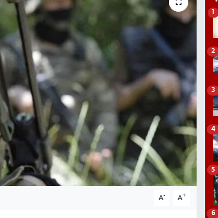
1
2
3
4
5
-
+
A
A
6