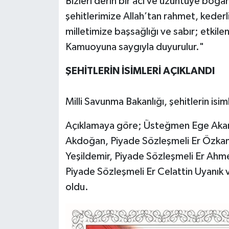
Bizleri derin bir acı ve üzüntüye boğa
şehitlerimize Allah’tan rahmet, kederli 
milletimize başsağlığı ve sabır; etkilen
Kamuoyuna saygıyla duyurulur."
ŞEHİTLERİN İSİMLERİ AÇIKLANDI
Milli Savunma Bakanlığı, şehitlerin isim
Açıklamaya göre; Üsteğmen Ege Akar
Akdoğan, Piyade Sözleşmeli Er Özkan
Yeşildemir, Piyade Sözleşmeli Er Ah
Piyade Sözleşmeli Er Celattin Uyanık 
oldu.