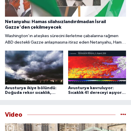
Netanyahu: Hamas silahsızlandırılmadan İsrail
Gazze'den çekilmeyecek
Washington’ın ateşkes sürecini ilerletme çabalarına rağmen
ABD destekli Gazze anlaşmasına itiraz eden Netanyahu, Hamas
tamamen silahsızlandırılmadan İsrail’in bölgeden
çekilmeyeceğini söyledi.
Avusturya ikiye bölündü:
Avusturya kavruluyor:
Doğuda rekor sıcaklık,
Sıcaklık 41 dereceyi aşıyor,
batıda şiddetli fırtına
uzmanlardan 44 derece
uyarısı
Video