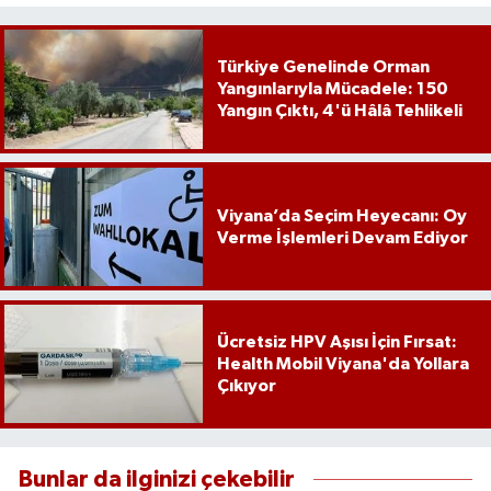
Türkiye Genelinde Orman
Yangınlarıyla Mücadele: 150
Yangın Çıktı, 4'ü Hâlâ Tehlikeli
Viyana’da Seçim Heyecanı: Oy
Verme İşlemleri Devam Ediyor
Ücretsiz HPV Aşısı İçin Fırsat:
Health Mobil Viyana'da Yollara
Çıkıyor
Bunlar da ilginizi çekebilir