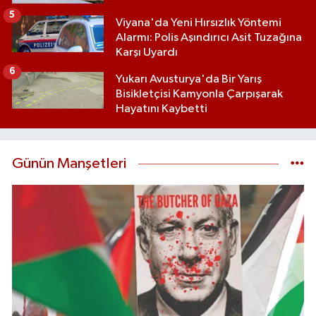
5
Viyana'da Yeni Hırsızlık Yöntemi
Alarmı: Polis Aşındırıcı Asit Tuzağına
Karşı Uyardı
6
Yukarı Avusturya'da Bir Yarış
Bisikletçisi Kamyonla Çarpışarak
Hayatını Kaybetti
Günün Manşetleri