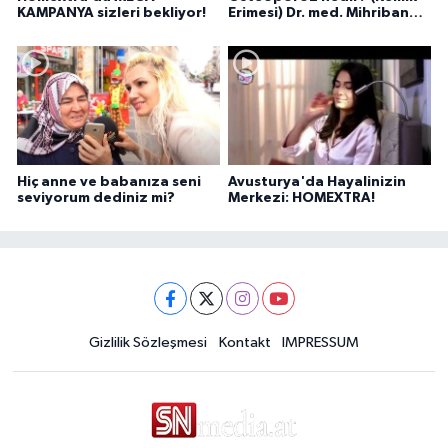
KAMPANYA sizleri bekliyor!
Erimesi) Dr. med. Mihriban
Pelit anlatıyor...
Hiç anne ve babanıza seni
Avusturya'da Hayalinizin
seviyorum dediniz mi?
Merkezi: HOMEXTRA!
Gizlilik Sözleşmesi
Kontakt
IMPRESSUM