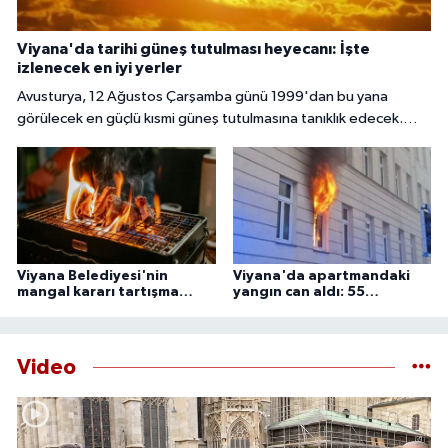
Viyana'da tarihi güneş tutulması heyecanı: İşte
izlenecek en iyi yerler
Avusturya, 12 Ağustos Çarşamba günü 1999'dan bu yana
görülecek en güçlü kısmi güneş tutulmasına tanıklık edecek.
Başkent Viyana'da gökyüzü meraklıları, güneşin yaklaşık yüzde
85 ila 89'unun Ay tarafından örtüleceği bu nadir doğa olayını
izlemek için çeşitli noktalarda bir araya gelecek.
Viyana Belediyesi'nin
Viyana'da apartmandaki
mangal kararı tartışma
yangın can aldı: 55
yarattı
yaşındaki adam ölü
bulundu
Video