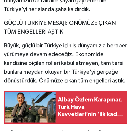
dünyamızın da takdire şayan gayretleri ile
Türkiye’yi her alanda şaha kaldırdık.
GÜÇLÜ TÜRKİYE MESAJI: ÖNÜMÜZE ÇIKAN
TÜM ENGELLERİ AŞTIK
Büyük, güçlü bir Türkiye için iş dünyamızla beraber
yürümeye devam edeceğiz. Ekonomide
kendisine biçilen rolleri kabul etmeyen, tam tersi
bunlara meydan okuyan bir Türkiye'yi gerçeğe
dönüştürdük. Önümüze çıkan tüm engelleri aştık.
Albay Özlem Karapınar,
Türk Hava
Kuvvetleri’nin 'ilk kadın
generali' oldu