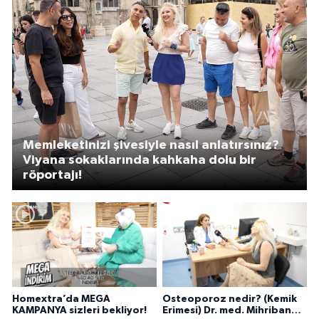
Memleketinizi şivesiyle nasıl anlatırsınız?
Viyana sokaklarında kahkaha dolu bir
röportajı!
Homextra’da MEGA
Osteoporoz nedir? (Kemik
KAMPANYA sizleri bekliyor!
Erimesi) Dr. med. Mihriban