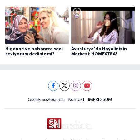
Pelit anlatıyor...
Hiç anne ve babanıza seni
Avusturya'da Hayalinizin
seviyorum dediniz mi?
Merkezi: HOMEXTRA!
Gizlilik Sözleşmesi
Kontakt
IMPRESSUM