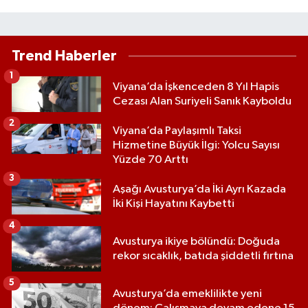
Trend Haberler
1
Viyana’da İşkenceden 8 Yıl Hapis
Cezası Alan Suriyeli Sanık Kayboldu
2
Viyana’da Paylaşımlı Taksi
Hizmetine Büyük İlgi: Yolcu Sayısı
Yüzde 70 Arttı
3
Aşağı Avusturya’da İki Ayrı Kazada
İki Kişi Hayatını Kaybetti
4
Avusturya ikiye bölündü: Doğuda
rekor sıcaklık, batıda şiddetli fırtına
5
Avusturya’da emeklilikte yeni