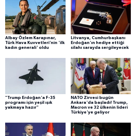
Albay Özlem Karapınar,
Litvanya, Cumhurbaşkanı
Türk Hava Kuvvetleri’nin 'ilk
Erdoğan'ın hediye ettiği
kadın generali' oldu
silahı sarayda sergileyecek
"Trump Erdoğan'a F-35
NATO Zirvesi bugün
programı için yeşil ışık
Ankara'da başladı! Trump,
yakmaya hazır"
Macron ve 32 ülkenin lideri
Türkiye'ye geliyor