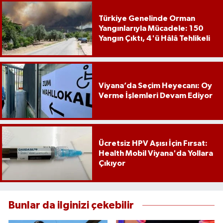
Türkiye Genelinde Orman
Yangınlarıyla Mücadele: 150
Yangın Çıktı, 4'ü Hâlâ Tehlikeli
Viyana’da Seçim Heyecanı: Oy
Verme İşlemleri Devam Ediyor
Ücretsiz HPV Aşısı İçin Fırsat:
Health Mobil Viyana'da Yollara
Çıkıyor
Bunlar da ilginizi çekebilir