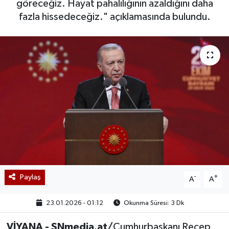
göreceğiz. Hayat pahalılığının azaldığını daha
fazla hissedeceğiz." açıklamasında bulundu.
Paylaş
-
+
A
A
23.01.2026 - 01:12
Okunma Süresi: 3 Dk
VİYANA - SNmedia.at/
Cumhurbaşkanı Recep