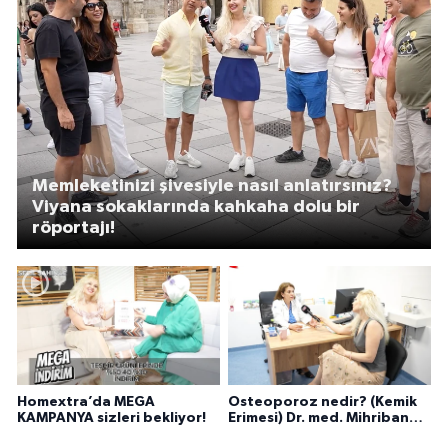
Memleketinizi şivesiyle nasıl anlatırsınız?
Viyana sokaklarında kahkaha dolu bir
röportajı!
Homextra’da MEGA
Osteoporoz nedir? (Kemik
KAMPANYA sizleri bekliyor!
Erimesi) Dr. med. Mihriban
Pelit anlatıyor...