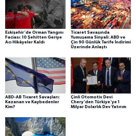
Eskişehir'de Orman Yangını
Ticaret Savaşında
Faciası: 10 Şehitten Geriye
Yumuşama Sinyali: ABD ve
Acı Hikâyeler Kaldı
Çin 90 Günlük Tarife İndirimi
Üzerinde Anlaştı
ABD-AB Ticaret Savaşları:
Çinli Otomotiv Devi
Kazanan ve Kaybedenler
Chery'den Türkiye'ye 1
Kim?
Milyar Dolarlık Dev Yatırım