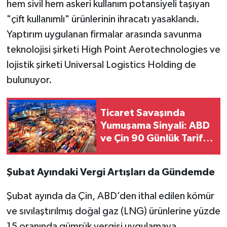
hem sivil hem askeri kullanım potansiyeli taşıyan
"çift kullanımlı" ürünlerinin ihracatı yasaklandı.
Yaptırım uygulanan firmalar arasında savunma
teknolojisi şirketi High Point Aerotechnologies ve
lojistik şirketi Universal Logistics Holding de
bulunuyor.
Ticaret Savaşında
Yumuşama Sinyali: ABD
ve Çin 90 Günlük Tarife
İndirimi Üzerinde
Anlaştı
Şubat Ayındaki Vergi Artışları da Gündemde
Şubat ayında da Çin, ABD’den ithal edilen kömür
ve sıvılaştırılmış doğal gaz (LNG) ürünlerine yüzde
15 oranında gümrük vergisi uygulamaya