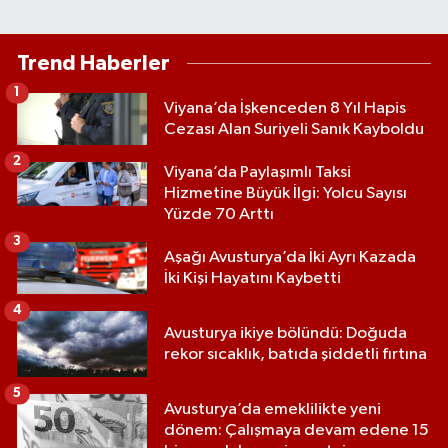
Trend Haberler
1
Viyana’da İşkenceden 8 Yıl Hapis
Cezası Alan Suriyeli Sanık Kayboldu
2
Viyana’da Paylaşımlı Taksi
Hizmetine Büyük İlgi: Yolcu Sayısı
Yüzde 70 Arttı
3
Aşağı Avusturya’da İki Ayrı Kazada
İki Kişi Hayatını Kaybetti
4
Avusturya ikiye bölündü: Doğuda
rekor sıcaklık, batıda şiddetli fırtına
5
Avusturya’da emeklilikte yeni
dönem: Çalışmaya devam edene 15