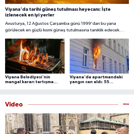
Viyana'da tarihi güneş tutulması heyecanı: İşte
izlenecek en iyi yerler
Avusturya, 12 Ağustos Çarşamba günü 1999'dan bu yana
görülecek en güçlü kısmi güneş tutulmasına tanıklık edecek.
Başkent Viyana'da gökyüzü meraklıları, güneşin yaklaşık yüzde
85 ila 89'unun Ay tarafından örtüleceği bu nadir doğa olayını
izlemek için çeşitli noktalarda bir araya gelecek.
Viyana Belediyesi'nin
Viyana'da apartmandaki
mangal kararı tartışma
yangın can aldı: 55
yarattı
yaşındaki adam ölü
bulundu
Video