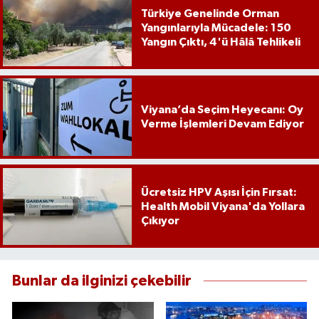
Türkiye Genelinde Orman
Yangınlarıyla Mücadele: 150
Yangın Çıktı, 4'ü Hâlâ Tehlikeli
Viyana’da Seçim Heyecanı: Oy
Verme İşlemleri Devam Ediyor
Ücretsiz HPV Aşısı İçin Fırsat:
Health Mobil Viyana'da Yollara
Çıkıyor
Bunlar da ilginizi çekebilir