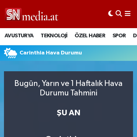
AVUSTURYA
TEKNOLOJİ
ÖZEL HABER
SPOR
D
Carinthia Hava Durumu
Bugün, Yarın ve 1 Haftalık Hava
Durumu Tahmini
ŞU AN