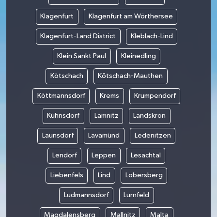
Klagenfurt
Klagenfurt am Wörthersee
Klagenfurt-Land District
Kleblach-Lind
Klein Sankt Paul
Kleinedling
Kötschach
Kötschach-Mauthen
Köttmannsdorf
Krems
Krumpendorf
Kühnsdorf
Lamnitz
Landskron
Launsdorf
Lavamünd
Ledenitzen
Lendorf
Leppen
Lesachtal
Liebenfels
Lind
Lobersberg
Ludmannsdorf
Lurnfeld
Magdalensberg
Mallnitz
Malta