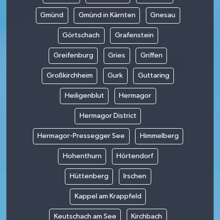
Gmünd
Gmünd in Kärnten
Gnesau
Görtschach
Grafenstein
Greifenburg
Gries
Griffen
Großkirchheim
Gurk
Guttaring
Heiligenblut
Hermagor
Hermagor District
Hermagor-Pressegger See
Himmelberg
Hohenthurn
Hörtendorf
Hüttenberg
Irschen
Kappel am Krappfeld
Keutschach am See
Kirchbach