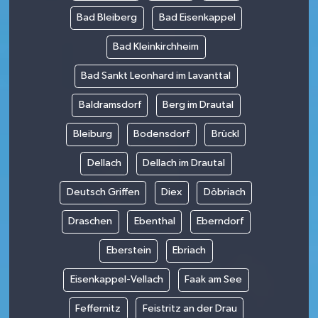
Bad Bleiberg
Bad Eisenkappel
Bad Kleinkirchheim
Bad Sankt Leonhard im Lavanttal
Baldramsdorf
Berg im Drautal
Bleiburg
Bodensdorf
Brückl
Dellach
Dellach im Drautal
Deutsch Griffen
Diex
Döbriach
Draschen
Ebenthal
Eberndorf
Eberstein
Ebriach
Eisenkappel-Vellach
Faak am See
Feffernitz
Feistritz an der Drau