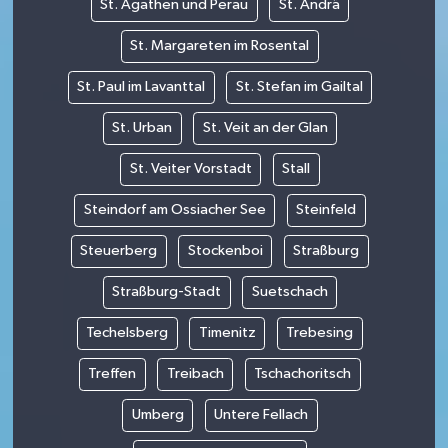
St. Agathen und Perau
St. Andrä
St. Margareten im Rosental
St. Paul im Lavanttal
St. Stefan im Gailtal
St. Urban
St. Veit an der Glan
St. Veiter Vorstadt
Stall
Steindorf am Ossiacher See
Steinfeld
Steuerberg
Stockenboi
Straßburg
Straßburg-Stadt
Suetschach
Techelsberg
Timenitz
Trebesing
Treffen
Treibach
Tschachoritsch
Umberg
Untere Fellach