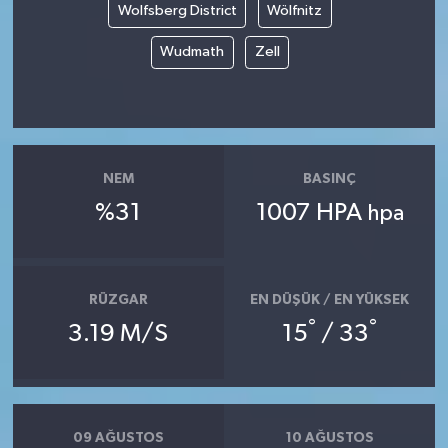
Wolfsberg District
Wölfnitz
Wudmath
Zell
NEM
BASINÇ
%31
1007 HPA
hpa
RÜZGAR
EN DÜŞÜK / EN YÜKSEK
°
°
3.19 M/S
15
/ 33
09 AĞUSTOS
10 AĞUSTOS