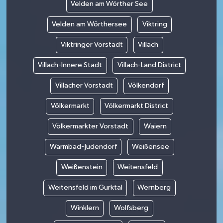
Velden am Wörther See
Velden am Wörthersee
Viktring
Viktringer Vorstadt
Villach
Villach-Innere Stadt
Villach-Land District
Villacher Vorstadt
Völkendorf
Völkermarkt
Völkermarkt District
Völkermarkter Vorstadt
Waiern
Warmbad-Judendorf
Weißensee
Weißenstein
Weitensfeld
Weitensfeld im Gurktal
Wernberg
Winklern
Wolfsberg