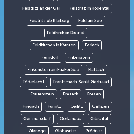
Feistritz an der Gail
Feistritz im Rosental
Feistritz ob Bleiburg
Feld am See
Feldkirchen District
Feldkirchen in Kärnten
Ferlach
Ferndorf
Finkenstein
Finkenstein am Faaker See
Flattach
Föderlach I
Frantschach-Sankt Gertraud
Frauenstein
Fresach
Fresen
Friesach
Fürnitz
Gailitz
Gallizien
Gemmersdorf
Gerlamoos
Gitschtal
Glanegg
Globasnitz
Glödnitz