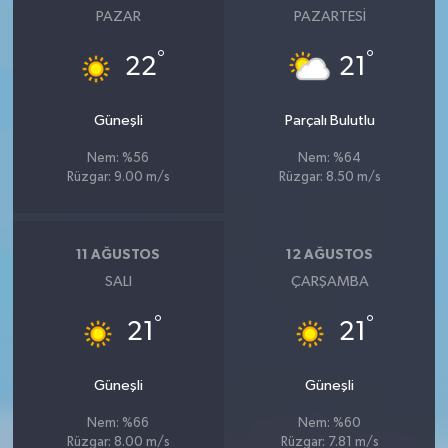
PAZAR
PAZARTESI
°
°
22
21
Güneşli
Parçalı Bulutlu
Nem: %56
Nem: %64
Rüzgar: 9.00 m/s
Rüzgar: 8.50 m/s
11 AĞUSTOS
12 AĞUSTOS
SALI
ÇARŞAMBA
°
°
21
21
Güneşli
Güneşli
Nem: %66
Nem: %60
Rüzgar: 8.00 m/s
Rüzgar: 7.81 m/s