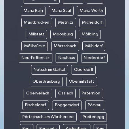
Maria Rain
Maria Saal
Maria Wörth
Mautbrücken
Metnitz
Micheldorf
Millstatt
Moosburg
Mölbling
Möllbrücke
Mörtschach
Mühldorf
Neu-Feffernitz
Neuhaus
Niederdorf
Nötsch im Gailtal
Oberdörfl
Oberdrauburg
Obermillstatt
Obervellach
Ossiach
Paternion
Pischeldorf
Poggersdorf
Pöckau
Pörtschach am Wörthersee
Preitenegg
Priel
Pusarnitz
Radenthein
Rain