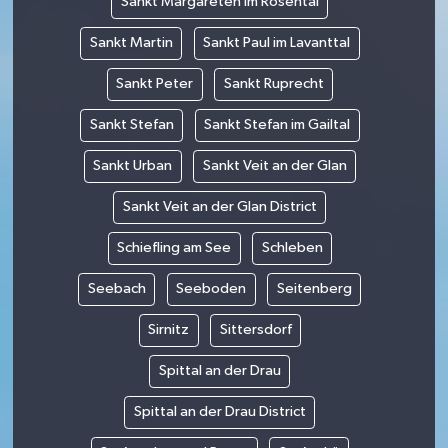
Sankt Margareten im Rosental
Sankt Martin
Sankt Paul im Lavanttal
Sankt Peter
Sankt Ruprecht
Sankt Stefan
Sankt Stefan im Gailtal
Sankt Urban
Sankt Veit an der Glan
Sankt Veit an der Glan District
Schiefling am See
Schleben
Seebach
Seeboden
Seitenberg
Sirnitz
Sittersdorf
Spittal an der Drau
Spittal an der Drau District