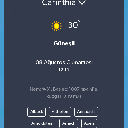
Carinthia
°
30
Güneşli
08 Ağustos Cumartesi
12:15
Nem: %31, Basınç: 1007 hpa hPa,
Rüzgar: 3.19 m/s
Albeck
Althofen
Annabichl
Arnoldstein
Arriach
Auen