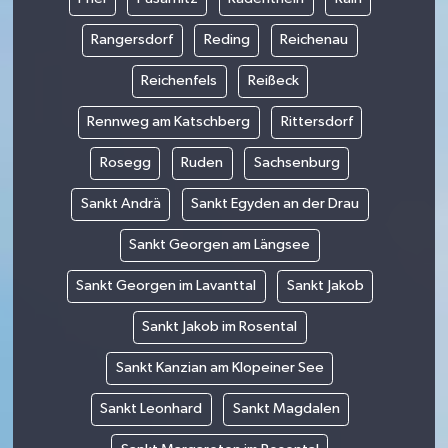
Rangersdorf
Reding
Reichenau
Reichenfels
Reißeck
Rennweg am Katschberg
Rittersdorf
Rosegg
Ruden
Sachsenburg
Sankt Andrä
Sankt Egyden an der Drau
Sankt Georgen am Längsee
Sankt Georgen im Lavanttal
Sankt Jakob
Sankt Jakob im Rosental
Sankt Kanzian am Klopeiner See
Sankt Leonhard
Sankt Magdalen