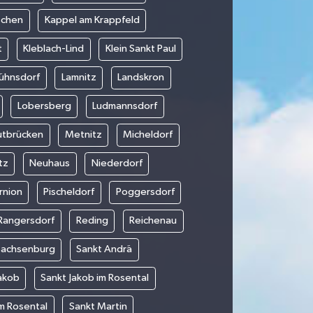
schen
Kappel am Krappfeld
t
Kleblach-Lind
Klein Sankt Paul
ühnsdorf
Lamnitz
Landskron
Lobersberg
Ludmannsdorf
tbrücken
Metnitz
Micheldorf
tz
Neuhaus
Niederdorf
rnion
Pischeldorf
Poggersdorf
Rangersdorf
Reding
Reichenau
Sachsenburg
Sankt Andrä
akob
Sankt Jakob im Rosental
m Rosental
Sankt Martin