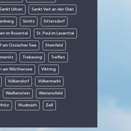
Sankt Urban
Sankt Veit an der Glan
tenberg
Sirnitz
Sittersdorf
en im Rosental
St. Paul im Lavanttal
f am Ossiacher See
Steinfeld
imenitz
Trebesing
Treffen
n am Wörthersee
Viktring
Völkendorf
Völkermarkt
Weißenstein
Weitensfeld
fnitz
Wudmath
Zell