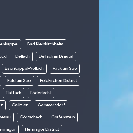
senkappel
Bad Kleinkirchheim
ückl
Dellach
Dellach im Drautal
Eisenkappel-Vellach
Faak am See
Feld am See
Feldkirchen District
Flattach
Föderlach I
tz
Gallizien
Gemmersdorf
nesau
Görtschach
Grafenstein
ermagor
Hermagor District