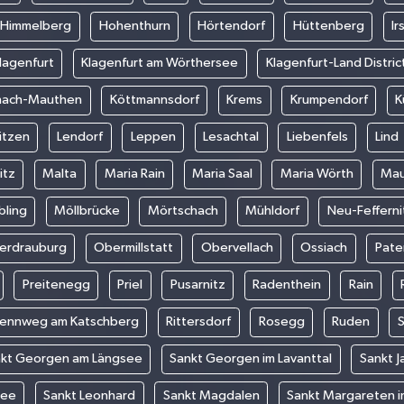
Himmelberg
Hohenthurn
Hörtendorf
Hüttenberg
Ir
lagenfurt
Klagenfurt am Wörthersee
Klagenfurt-Land Distric
hach-Mauthen
Köttmannsdorf
Krems
Krumpendorf
K
itzen
Lendorf
Leppen
Lesachtal
Liebenfels
Lind
itz
Malta
Maria Rain
Maria Saal
Maria Wörth
Mau
bling
Möllbrücke
Mörtschach
Mühldorf
Neu-Fefferni
erdrauburg
Obermillstatt
Obervellach
Ossiach
Pate
Preitenegg
Priel
Pusarnitz
Radenthein
Rain
ennweg am Katschberg
Rittersdorf
Rosegg
Ruden
kt Georgen am Längsee
Sankt Georgen im Lavanttal
Sankt J
See
Sankt Leonhard
Sankt Magdalen
Sankt Margareten i