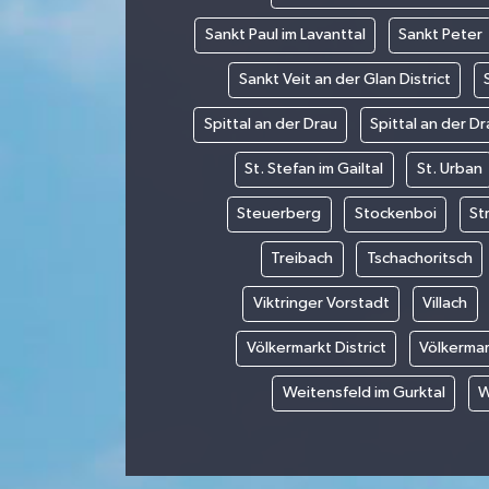
Sankt Paul im Lavanttal
Sankt Peter
Sankt Veit an der Glan District
Spittal an der Drau
Spittal an der Dr
St. Stefan im Gailtal
St. Urban
Steuerberg
Stockenboi
St
Treibach
Tschachoritsch
Viktringer Vorstadt
Villach
Völkermarkt District
Völkermar
Weitensfeld im Gurktal
W