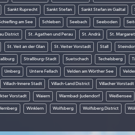
Sankt Ruprecht
Sankt Stefan
Sankt Stefan im Gailtal
Schiefling am See
Schleben
Seebach
Seeboden
Sei
au District
St. Agathen und Perau
St. Andrä
St. Margaret
St. Veit an der Glan
St. Veiter Vorstadt
Stall
Steindor
raßburg
Straßburg-Stadt
Suetschach
Techelsberg
T
Umberg
Untere Fellach
Velden am Wörther See
Velde
Villach-Innere Stadt
Villach-Land District
Villacher Vorstadt
kter Vorstadt
Waiern
Warmbad-Judendorf
Weißensee
ernberg
Winklern
Wolfsberg
Wolfsberg District
Wöl