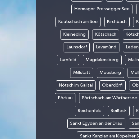
Hermagor-Pressegger See
Keutschach am See
Kirchbach
K
Kleinedling
Kötschach
Kötsc
Launsdorf
Lavamünd
Leden
Lurnfeld
Magdalensberg
Malln
Millstatt
Moosburg
Möl
Nötsch im Gailtal
Oberdörfl
Ob
Pöckau
Pörtschach am Wörthersee
Reichenfels
Reißeck
R
Sankt Egyden an der Drau
San
Sankt Kanzian am Klopeiner 