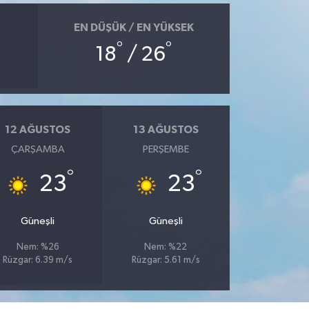
EN DÜŞÜK / EN YÜKSEK
°
°
18
/ 26
12 AĞUSTOS
13 AĞUSTOS
ÇARŞAMBA
PERŞEMBE
°
°
23
23
Güneşli
Güneşli
Nem: %26
Nem: %22
Rüzgar: 6.39 m/s
Rüzgar: 5.61 m/s