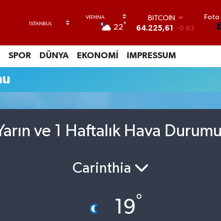
Foto 
BITCOIN
°
22
64.225,61
-0.63
DOLAR
47,7143
0.16
SPOR
DÜNYA
EKONOMİ
IMPRESSUM
EURO
55,0317
-0.02
mu
STERLİN
64,2463
0.07
GRAM ALTIN
6510.40
0.45
BİST100
arın ve 1 Haftalık Hava Durum
13.799
70
Carinthia
°
19