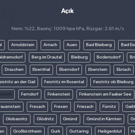
Açık
Nem: %22, Basınç: 1009 hpa hPa, Rüzgar: 2.61 m/s
l
Arnoldstein
Arriach
Auen
Bad Bleiberg
Bad Ei
aldramsdorf
Berg im Drautal
Bleiburg
Bodensdorf
Br
Draschen
Ebenthal
Eberndorf
Eberstein
Ebriach
eistritz an der Gail
Feistritz im Rosental
Feistritz ob Bleiburg
erlach
Ferndorf
Finkenstein
Finkenstein am Faaker See
rauenstein
Fresach
Fresen
Friesach
Fürnitz
Gaili
Globasnitz
Glödnitz
Gmünd
Gmünd in Kärnten
G
fen
Großkirchheim
Gurk
Guttaring
Heiligenblut
H