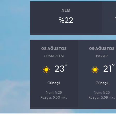
NEM
%22
08 AĞUSTOS
09 AĞUSTOS
CUMARTESI
PAZAR
°
°
23
21
Güneşli
Güneşli
Nem: %26
Nem: %25
Rüzgar: 6.50 m/s
Rüzgar: 5.69 m/s