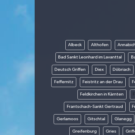
Albeck
Althofen
Annabich
Bad Sankt Leonhard im Lavanttal
B
Deutsch Griffen
Diex
Döbriach
Feffernitz
Feistritz an der Drau
F
Feldkirchen in Kärnten
F
Frantschach-Sankt Gertraud
F
Gerlamoos
Gitschtal
Glanegg
Greifenburg
Gries
Grif