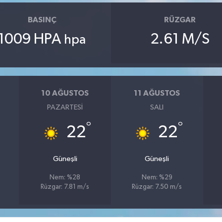
BASINÇ
RÜZGAR
1009 HPA
2.61 M/S
hpa
10 AĞUSTOS
11 AĞUSTOS
PAZARTESI
SALI
°
°
22
22
Güneşli
Güneşli
Nem: %28
Nem: %29
Rüzgar: 7.81 m/s
Rüzgar: 7.50 m/s