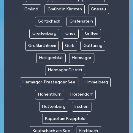
Gmünd
Gmünd in Kärnten
Gnesau
Görtschach
Grafenstein
Greifenburg
Gries
Griffen
Großkirchheim
Gurk
Guttaring
Heiligenblut
Hermagor
Hermagor District
Hermagor-Pressegger See
Himmelberg
Hohenthurn
Hörtendorf
Hüttenberg
Irschen
Kappel am Krappfeld
Keutschach am See
Kirchbach