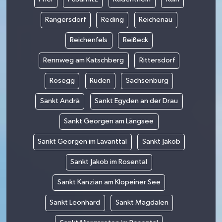
Rangersdorf
Reding
Reichenau
Reichenfels
Reißeck
Rennweg am Katschberg
Rittersdorf
Rosegg
Ruden
Sachsenburg
Sankt Andrä
Sankt Egyden an der Drau
Sankt Georgen am Längsee
Sankt Georgen im Lavanttal
Sankt Jakob
Sankt Jakob im Rosental
Sankt Kanzian am Klopeiner See
Sankt Leonhard
Sankt Magdalen