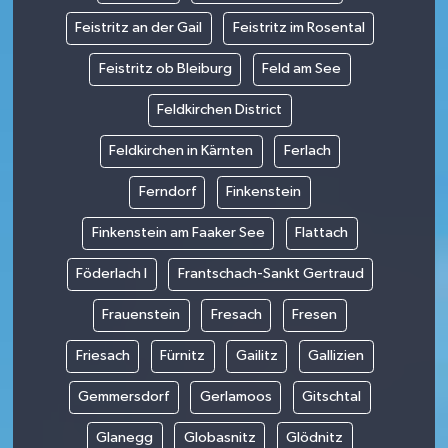
Feistritz an der Gail
Feistritz im Rosental
Feistritz ob Bleiburg
Feld am See
Feldkirchen District
Feldkirchen in Kärnten
Ferlach
Ferndorf
Finkenstein
Finkenstein am Faaker See
Flattach
Föderlach I
Frantschach-Sankt Gertraud
Frauenstein
Fresach
Fresen
Friesach
Fürnitz
Gailitz
Gallizien
Gemmersdorf
Gerlamoos
Gitschtal
Glanegg
Globasnitz
Glödnitz