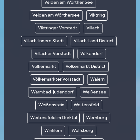
Velden am Wörther See
Velden am Wörthersee
Viktring
Viktringer Vorstadt
Villach
Villach-Innere Stadt
Villach-Land District
Villacher Vorstadt
Völkendorf
Völkermarkt
Völkermarkt District
Völkermarkter Vorstadt
Waiern
Warmbad-Judendorf
Weißensee
Weißenstein
Weitensfeld
Weitensfeld im Gurktal
Wernberg
Winklern
Wolfsberg