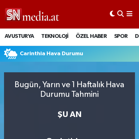
AVUSTURYA
TEKNOLOJİ
ÖZEL HABER
SPOR
D
Carinthia Hava Durumu
Bugün, Yarın ve 1 Haftalık Hava
Durumu Tahmini
ŞU AN