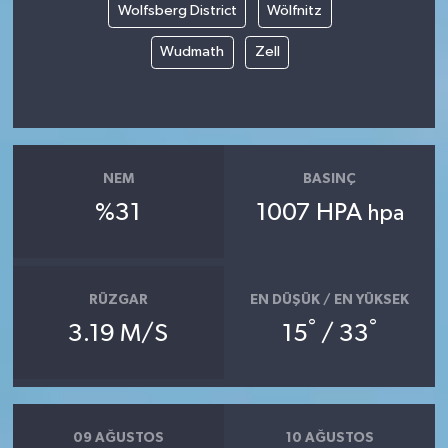
Wolfsberg District
Wölfnitz
Wudmath
Zell
NEM
BASINÇ
%31
1007 HPA
hpa
RÜZGAR
EN DÜŞÜK / EN YÜKSEK
°
°
3.19 M/S
15
/ 33
09 AĞUSTOS
10 AĞUSTOS