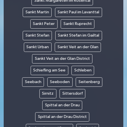
Sankt Margareten im Rosental
Sankt Martin
Sankt Paul im Lavanttal
Sankt Peter
Sankt Ruprecht
Sankt Stefan
Sankt Stefan im Gailtal
Sankt Urban
Sankt Veit an der Glan
Sankt Veit an der Glan District
Schiefling am See
Schleben
Seebach
Seeboden
Seitenberg
Sirnitz
Sittersdorf
Spittal an der Drau
Spittal an der Drau District