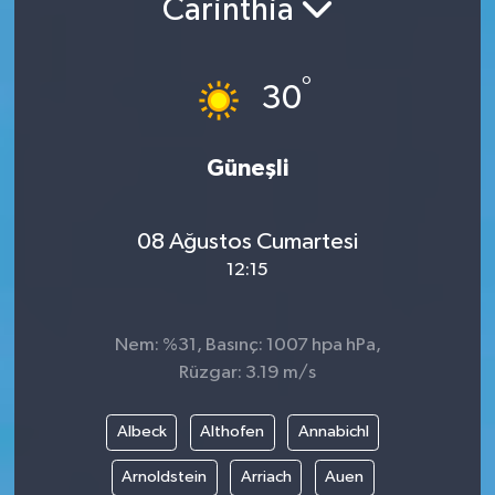
Carinthia
°
30
Güneşli
08 Ağustos Cumartesi
12:15
Nem: %31, Basınç: 1007 hpa hPa,
Rüzgar: 3.19 m/s
Albeck
Althofen
Annabichl
Arnoldstein
Arriach
Auen