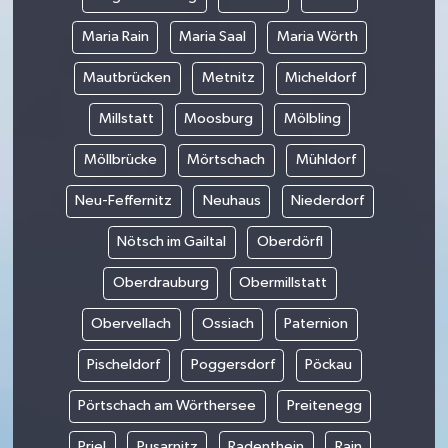
Maria Rain
Maria Saal
Maria Wörth
Mautbrücken
Metnitz
Micheldorf
Millstatt
Moosburg
Mölbling
Möllbrücke
Mörtschach
Mühldorf
Neu-Feffernitz
Neuhaus
Niederdorf
Nötsch im Gailtal
Oberdörfl
Oberdrauburg
Obermillstatt
Obervellach
Ossiach
Paternion
Pischeldorf
Poggersdorf
Pöckau
Pörtschach am Wörthersee
Preitenegg
Priel
Pusarnitz
Radenthein
Rain