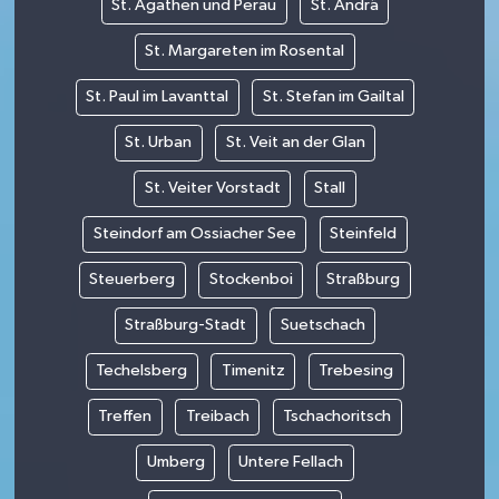
St. Agathen und Perau
St. Andrä
St. Margareten im Rosental
St. Paul im Lavanttal
St. Stefan im Gailtal
St. Urban
St. Veit an der Glan
St. Veiter Vorstadt
Stall
Steindorf am Ossiacher See
Steinfeld
Steuerberg
Stockenboi
Straßburg
Straßburg-Stadt
Suetschach
Techelsberg
Timenitz
Trebesing
Treffen
Treibach
Tschachoritsch
Umberg
Untere Fellach