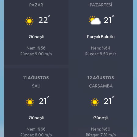
PAZAR
PAZARTESI
°
°
22
21
Güneşli
Parçalı Bulutlu
Nem: %56
Nem: %64
Rüzgar: 9.00 m/s
Rüzgar: 8.50 m/s
11 AĞUSTOS
12 AĞUSTOS
SALI
ÇARŞAMBA
°
°
21
21
Güneşli
Güneşli
Nem: %66
Nem: %60
Rüzgar: 8.00 m/s
Rüzgar: 7.81 m/s