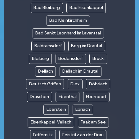
Bad Bleiberg
Bad Eisenkappel
Bad Kleinkirchheim
Bad Sankt Leonhard im Lavanttal
Baldramsdorf
Berg im Drautal
Bleiburg
Bodensdorf
Brückl
Dellach
Dellach im Drautal
Deutsch Griffen
Diex
Döbriach
Draschen
Ebenthal
Eberndorf
Eberstein
Ebriach
Eisenkappel-Vellach
Faak am See
Feffernitz
Feistritz an der Drau