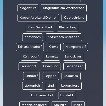
Klagenfurt
Klagenfurt am Wörthersee
Klagenfurt-Land District
Kleblach-Lind
Klein Sankt Paul
Kleinedling
Kötschach
Kötschach-Mauthen
Köttmannsdorf
Krems
Krumpendorf
Kühnsdorf
Lamnitz
Landskron
Launsdorf
Lavamünd
Ledenitzen
Lendorf
Leppen
Lesachtal
Liebenfels
Lind
Lobersberg
Ludmannsdorf
Lurnfeld
Magdalensberg
Mallnitz
Malta