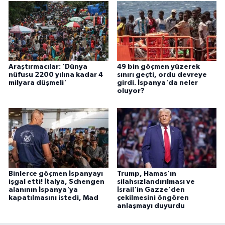
Araştırmacılar: 'Dünya
49 bin göçmen yüzerek
nüfusu 2200 yılına kadar 4
sınırı geçti, ordu devreye
milyara düşmeli'
girdi. İspanya'da neler
oluyor?
Binlerce göçmen İspanyayı
Trump, Hamas'ın
işgal etti! İtalya, Schengen
silahsızlandırılması ve
alanının İspanya'ya
İsrail'in Gazze'den
kapatılmasını istedi, Mad
çekilmesini öngören
anlaşmayı duyurdu