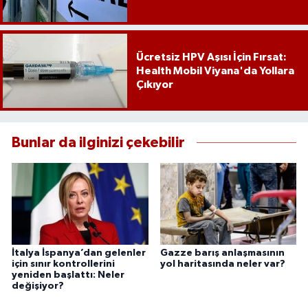
Ücretsiz HPV Aşısı İçin Fırsat:
Health Mobil Viyana'da Yollara
Çıkıyor
Bunlar da ilginizi çekebilir
İtalya İspanya’dan gelenler
Gazze barış anlaşmasının
için sınır kontrollerini
yol haritasında neler var?
yeniden başlattı: Neler
değişiyor?