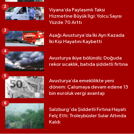
2
Viyana’da Paylaşımlı Taksi
Hizmetine Büyük İlgi: Yolcu Sayısı
Yüzde 70 Arttı
3
Aşağı Avusturya’da İki Ayrı Kazada
İki Kişi Hayatını Kaybetti
4
Avusturya ikiye bölündü: Doğuda
rekor sıcaklık, batıda şiddetli fırtına
5
Avusturya’da emeklilikte yeni
dönem: Çalışmaya devam edene 15
bin euroluk vergi avantajı
6
Salzburg'da Şiddetli Fırtına Hayatı
Felç Etti: Troleybüsler Sular Altında
Kaldı