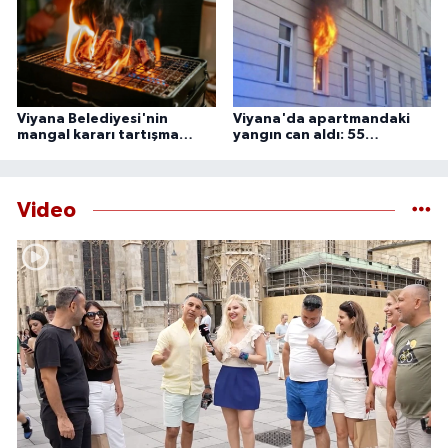
85 ila 89'unun Ay tarafından örtüleceği bu nadir doğa olayını
izlemek için çeşitli noktalarda bir araya gelecek.
Viyana Belediyesi'nin
Viyana'da apartmandaki
mangal kararı tartışma
yangın can aldı: 55
yarattı
yaşındaki adam ölü
bulundu
Video