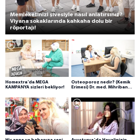
Memleketinizi şivesiyle nasıl anlatırsınız?
Viyana sokaklarında kahkaha dolu bir
röportajı!
Homextra’da MEGA
Osteoporoz nedir? (Kemik
KAMPANYA sizleri bekliyor!
Erimesi) Dr. med. Mihriban
Pelit anlatıyor...
Hiç anne ve babanıza seni
Avusturya'da Hayalinizin