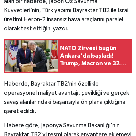
alan bir haberde, Japon Öz Savunma
Kuvvetleri’nin, Türk yapımı Bayraktar TB2 ile İsrail
üretimi Heron-2 insansız hava araçlarını paralel
olarak test ettiğini yazdı.
NATO Zirvesi bugün
Ankara'da başladı!
Trump, Macron ve 32
ülkenin lideri Türkiye'ye
geliyor
Haberde, Bayraktar TB2’nin özellikle
operasyonel maliyet avantajı, çevikliği ve gerçek
savaş alanlarındaki başarısıyla ön plana çıktığına
işaret edildi.
Habere göre, Japonya Savunma Bakanlığı'nın
Bayraktar TB2’yi resmi olarak envantere eklemeyi