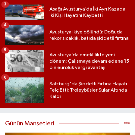
3
Aşağı Avusturya’da İki Ayrı Kazada
İki Kişi Hayatını Kaybetti
4
Avusturya ikiye bölündü: Doğuda
rekor sıcaklık, batıda şiddetli fırtına
5
Avusturya’da emeklilikte yeni
dönem: Çalışmaya devam edene 15
bin euroluk vergi avantajı
6
Salzburg'da Şiddetli Fırtına Hayatı
Felç Etti: Troleybüsler Sular Altında
Kaldı
Günün Manşetleri