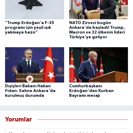
"Trump Erdoğan'a F-35
NATO Zirvesi bugün
programı için yeşil ışık
Ankara'da başladı! Trump,
yakmaya hazır"
Macron ve 32 ülkenin lideri
Türkiye'ye geliyor
Dışişleri Bakanı Hakan
Cumhurbaşkanı
Fidan: Sahne Ankara'da
Erdoğan'dan Kurban
kurulmuş durumda
Bayramı mesajı
Yorumlar