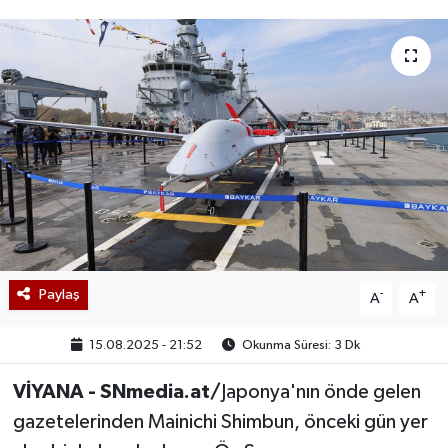
Paylaş
-
+
A
A
15.08.2025 - 21:52
Okunma Süresi: 3 Dk
VİYANA - SNmedia.at/
Japonya'nın önde gelen
gazetelerinden Mainichi Shimbun, önceki gün yer