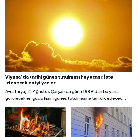
Viyana'da tarihi güneş tutulması heyecanı: İşte
izlenecek en iyi yerler
Avusturya, 12 Ağustos Çarşamba günü 1999'dan bu yana
görülecek en güçlü kısmi güneş tutulmasına tanıklık edecek.
Başkent Viyana'da gökyüzü meraklıları, güneşin yaklaşık yüzde
85 ila 89'unun Ay tarafından örtüleceği bu nadir doğa olayını
izlemek için çeşitli noktalarda bir araya gelecek.