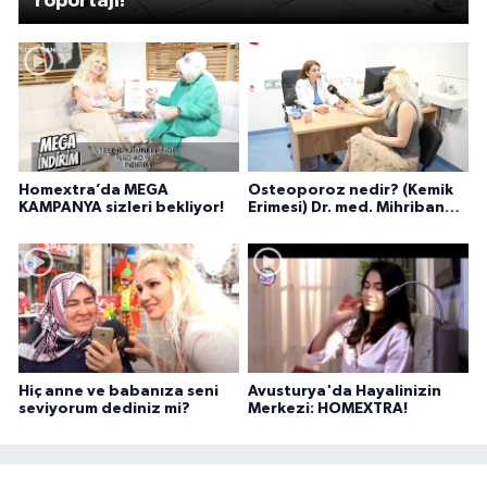
röportajı!
Homextra’da MEGA
Osteoporoz nedir? (Kemik
KAMPANYA sizleri bekliyor!
Erimesi) Dr. med. Mihriban
Pelit anlatıyor...
Hiç anne ve babanıza seni
Avusturya'da Hayalinizin
seviyorum dediniz mi?
Merkezi: HOMEXTRA!