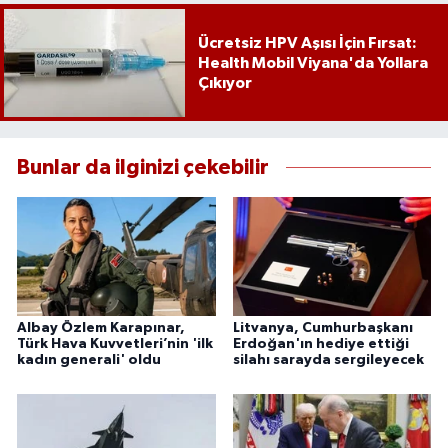
Ücretsiz HPV Aşısı İçin Fırsat:
Health Mobil Viyana'da Yollara
Çıkıyor
Bunlar da ilginizi çekebilir
Albay Özlem Karapınar,
Litvanya, Cumhurbaşkanı
Türk Hava Kuvvetleri’nin 'ilk
Erdoğan'ın hediye ettiği
kadın generali' oldu
silahı sarayda sergileyecek