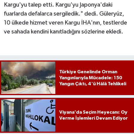
Kargu'yu talep etti. Kargu'yu Japonya'daki
fuarlarda defalarca sergiledik." dedi. Güleryüz,
10 ülkede hizmet veren Kargu İHA'nın, testlerde
ve sahada kendini kanıtladığını sözlerine ekledi.
Türkiye Genelinde Orman
Yangınlarıyla Mücadele: 150
Yangın Çıktı, 4'ü Hâlâ Tehlikeli
Viyana’da Seçim Heyecanı: Oy
Verme İşlemleri Devam Ediyor