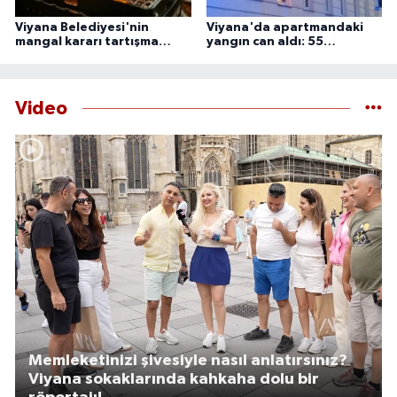
Viyana Belediyesi'nin
Viyana'da apartmandaki
mangal kararı tartışma
yangın can aldı: 55
yarattı
yaşındaki adam ölü
bulundu
Video
Memleketinizi şivesiyle nasıl anlatırsınız?
Viyana sokaklarında kahkaha dolu bir