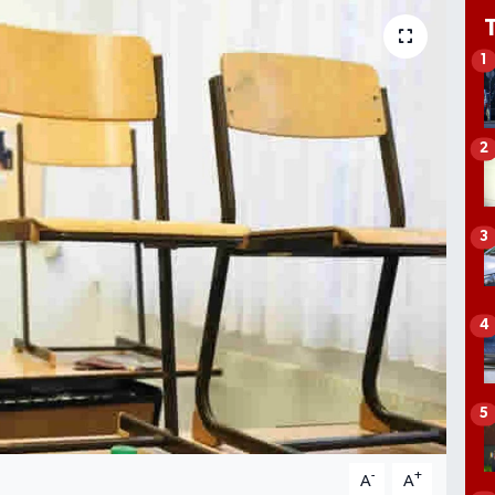
1
2
3
4
5
-
+
A
A