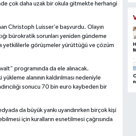
ç
çinde çok daha uzak bir okula gitmekte herhangi
d
a
N
an Christoph Luisser’e başvurdu. Olayın
t
s
tığı bürokratik sorunları yeniden gündeme
İ
H
dına yetkililerle görüşmeler yürüttüğü ve çözüm
ç
s
s
b
alt” programında da ele alınacak.
O
 yükleme alanının kaldırılması nedeniyle
n
ırıcılığı sonucu 70 bin euro kaybeden bir
(
E
D
M
dyada da büyük yankı uyandırırken birçok kişi
P
a
ilmesi için kuralların esnetilmesi çağrısında