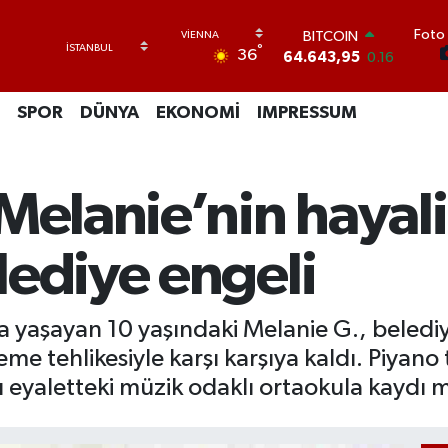
BITCOIN
64.643,95
0.16
Foto 
°
DOLAR
36
47,6006
0.06
EURO
SPOR
DÜNYA
EKONOMİ
IMPRESSUM
55,0250
0.02
STERLİN
64,2398
0.2
GRAM ALTIN
Melanie’nin hayal
6513.94
0.32
BİST100
13.768
48
lediye engeli
yaşayan 10 yaşındaki Melanie G., belediye
tehlikesiyle karşı karşıya kaldı. Piyano t
u eyaletteki müzik odaklı ortaokula kaydı m