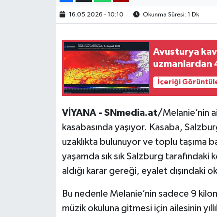
16.05.2026 - 10:10
Okunma Süresi: 1 Dk
Avusturya kavr
uzmanlardan 4
İçeriği Görüntül
VİYANA - SNmedia.at/
Melanie’nin a
kasabasında yaşıyor. Kasaba, Salzburg 
uzaklıkta bulunuyor ve toplu taşıma ba
yaşamda sık sık Salzburg tarafındaki ke
aldığı karar gereği, eyalet dışındaki ok
Bu nedenle Melanie’nin sadece 9 kilo
müzik okuluna gitmesi için ailesinin yı