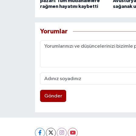
pazarı: Tüm müdahalelere
Avusturya 
rağmen hayatını kaybetti
sağanak u
Yorumlar
Gönder