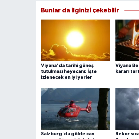
Bunlar da ilginizi çekebilir
Viyana'da tarihi güneş
Viyana Be
tutulması heyecanı: İşte
kararı tar
izlenecek en iyi yerler
Salzburg'da gölde can
Rekor sıc