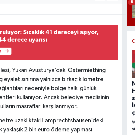
6
uluyor: Sıcaklık 41 dereceyi aşıyor,
4 derece uyarısı
e
ilesi, Yukarı Avusturya’daki Ostermiething
eyalet sınırına yalnızca birkaç kilometre
ğlantıları nedeniyle bölge halkı günlük
ntleri kullanıyor. Ancak belediye meclisinin
s
İ
ulların masrafları karşılanmıyor.
metre uzaklıktaki Lamprechtshausen’deki
W
s
llık yaklaşık 2 bin euro ödeme yapması