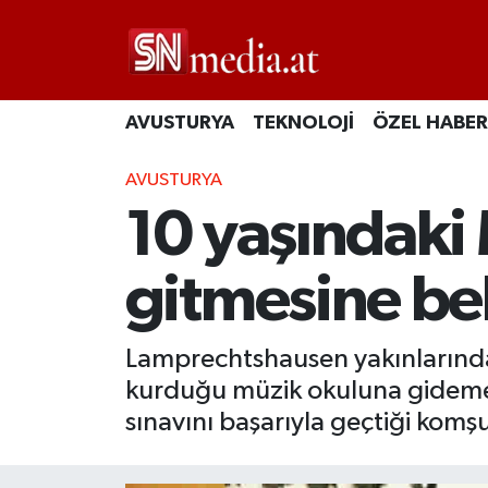
AVUSTURYA
TEKNOLOJİ
ÖZEL HABER
AVUSTURYA
10 yaşındaki 
gitmesine be
Lamprechtshausen yakınlarında 
kurduğu müzik okuluna gidememe 
sınavını başarıyla geçtiği komş