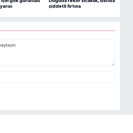
için gök gürültülü
Doğuda rekor sıcaklık, batıda
yarısı
şiddetli fırtına