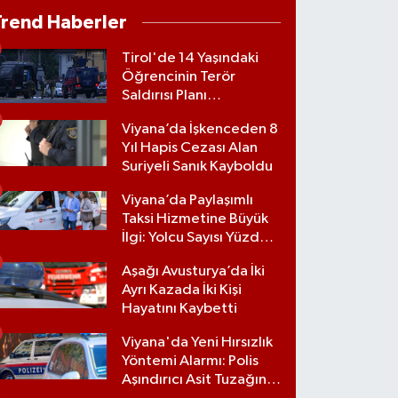
Trend Haberler
Tirol'de 14 Yaşındaki
Öğrencinin Terör
Saldırısı Planı
Engellendi
Viyana’da İşkenceden 8
Yıl Hapis Cezası Alan
Suriyeli Sanık Kayboldu
Viyana’da Paylaşımlı
Taksi Hizmetine Büyük
İlgi: Yolcu Sayısı Yüzde
70 Arttı
Aşağı Avusturya’da İki
Ayrı Kazada İki Kişi
Hayatını Kaybetti
Viyana'da Yeni Hırsızlık
Yöntemi Alarmı: Polis
Aşındırıcı Asit Tuzağına