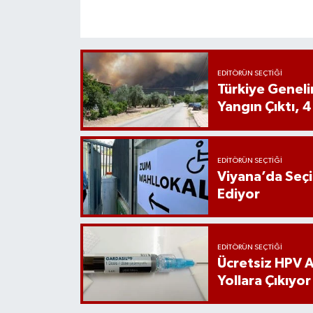
EDITÖRÜN SEÇTIĞI
Türkiye Genel
Yangın Çıktı, 4
EDITÖRÜN SEÇTIĞI
Viyana’da Seç
Ediyor
EDITÖRÜN SEÇTIĞI
Ücretsiz HPV Aş
Yollara Çıkıyor