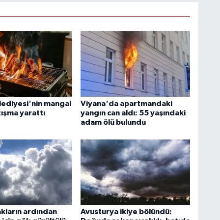
lediyesi'nin mangal
Viyana'da apartmandaki
tışma yarattı
yangın can aldı: 55 yaşındaki
adam ölü bulundu
akların ardından
Avusturya ikiye bölündü: