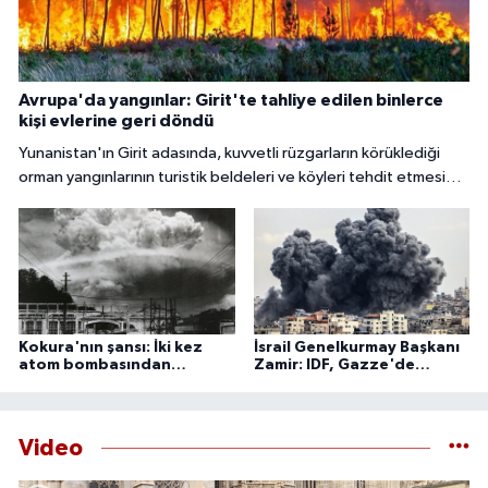
Avrupa'da yangınlar: Girit'te tahliye edilen binlerce
kişi evlerine geri döndü
Yunanistan'ın Girit adasında, kuvvetli rüzgarların körüklediği
orman yangınlarının turistik beldeleri ve köyleri tehdit etmesi
nedeniyle binlerce kişi tahliye edildi.
Kokura'nın şansı: İki kez
İsrail Genelkurmay Başkanı
atom bombasından
Zamir: IDF, Gazze'de
kurtulan şehir
'önleyici' faaliyetlerini
sürdürecek
Video