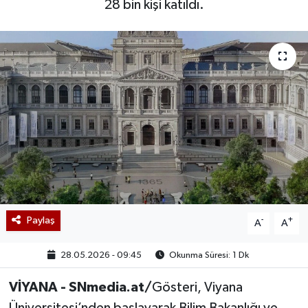
28 bin kişi katıldı.
Paylaş
-
+
A
A
28.05.2026 - 09:45
Okunma Süresi: 1 Dk
VİYANA - SNmedia.at/
Gösteri, Viyana
Üniversitesi’nden başlayarak Bilim Bakanlığı ve