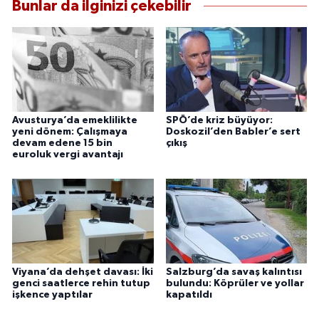
Bunlar da ilginizi çekebilir
Avusturya’da emeklilikte
SPÖ’de kriz büyüyor:
yeni dönem: Çalışmaya
Doskozil’den Babler’e sert
devam edene 15 bin
çıkış
euroluk vergi avantajı
Viyana’da dehşet davası: İki
Salzburg’da savaş kalıntısı
genci saatlerce rehin tutup
bulundu: Köprüler ve yollar
işkence yaptılar
kapatıldı