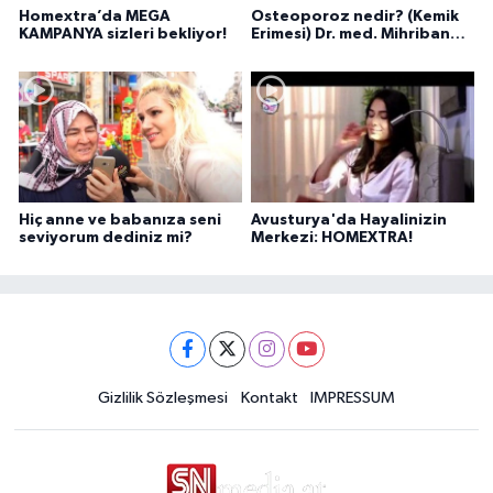
Homextra’da MEGA
Osteoporoz nedir? (Kemik
KAMPANYA sizleri bekliyor!
Erimesi) Dr. med. Mihriban
Pelit anlatıyor...
Hiç anne ve babanıza seni
Avusturya'da Hayalinizin
seviyorum dediniz mi?
Merkezi: HOMEXTRA!
Gizlilik Sözleşmesi
Kontakt
IMPRESSUM