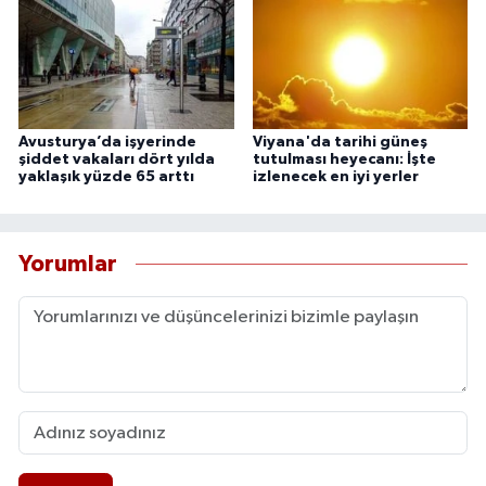
Avusturya’da işyerinde
Viyana'da tarihi güneş
şiddet vakaları dört yılda
tutulması heyecanı: İşte
yaklaşık yüzde 65 arttı
izlenecek en iyi yerler
Yorumlar