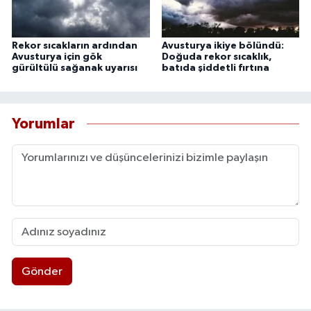
Rekor sıcakların ardından
Avusturya ikiye bölündü:
Avusturya için gök
Doğuda rekor sıcaklık,
gürültülü sağanak uyarısı
batıda şiddetli fırtına
Yorumlar
Gönder