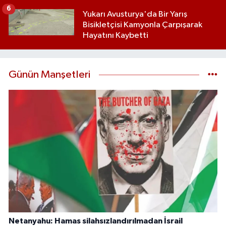
6
Yukarı Avusturya'da Bir Yarış
Bisikletçisi Kamyonla Çarpışarak
Hayatını Kaybetti
Günün Manşetleri
Netanyahu: Hamas silahsızlandırılmadan İsrail