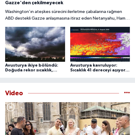
Gazze'den çekilmeyecek
Washington’ın ateşkes sürecini ilerletme çabalarına rağmen
ABD destekli Gazze anlaşmasına itiraz eden Netanyahu, Hamas
tamamen silahsızlandırılmadan İsrail’in bölgeden
çekilmeyeceğini söyledi.
Avusturya ikiye bölündü:
Avusturya kavruluyor:
Doğuda rekor sıcaklık,
Sıcaklık 41 dereceyi aşıyor,
batıda şiddetli fırtına
uzmanlardan 44 derece
uyarısı
Video