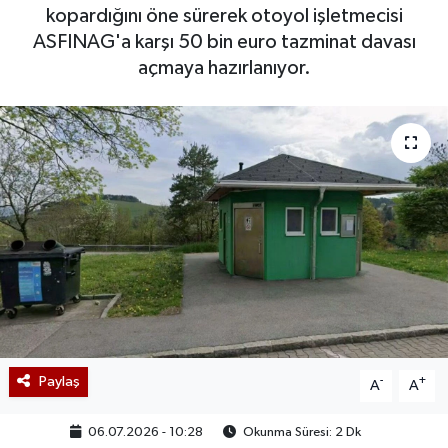
kopardığını öne sürerek otoyol işletmecisi
ASFINAG'a karşı 50 bin euro tazminat davası
açmaya hazırlanıyor.
Paylaş
-
+
A
A
06.07.2026 - 10:28
Okunma Süresi: 2 Dk