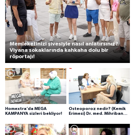
Memleketinizi şivesiyle nasıl anlatırsınız?
Viyana sokaklarında kahkaha dolu bir
röportajı!
Homextra’da MEGA
Osteoporoz nedir? (Kemik
KAMPANYA sizleri bekliyor!
Erimesi) Dr. med. Mihriban
Pelit anlatıyor...