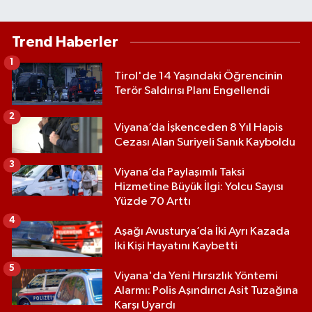
Trend Haberler
1
Tirol'de 14 Yaşındaki Öğrencinin
Terör Saldırısı Planı Engellendi
2
Viyana’da İşkenceden 8 Yıl Hapis
Cezası Alan Suriyeli Sanık Kayboldu
3
Viyana’da Paylaşımlı Taksi
Hizmetine Büyük İlgi: Yolcu Sayısı
Yüzde 70 Arttı
4
Aşağı Avusturya’da İki Ayrı Kazada
İki Kişi Hayatını Kaybetti
5
Viyana'da Yeni Hırsızlık Yöntemi
Alarmı: Polis Aşındırıcı Asit Tuzağına
Karşı Uyardı