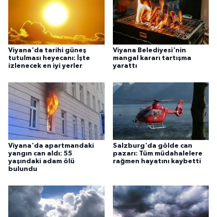
Viyana'da tarihi güneş
Viyana Belediyesi'nin
tutulması heyecanı: İşte
mangal kararı tartışma
izlenecek en iyi yerler
yarattı
Viyana'da apartmandaki
Salzburg'da gölde can
yangın can aldı: 55
pazarı: Tüm müdahalelere
yaşındaki adam ölü
rağmen hayatını kaybetti
bulundu