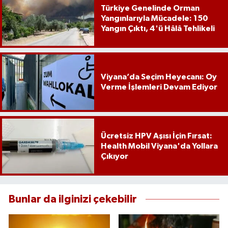
Türkiye Genelinde Orman
Yangınlarıyla Mücadele: 150
Yangın Çıktı, 4'ü Hâlâ Tehlikeli
Viyana’da Seçim Heyecanı: Oy
Verme İşlemleri Devam Ediyor
Ücretsiz HPV Aşısı İçin Fırsat:
Health Mobil Viyana'da Yollara
Çıkıyor
Bunlar da ilginizi çekebilir