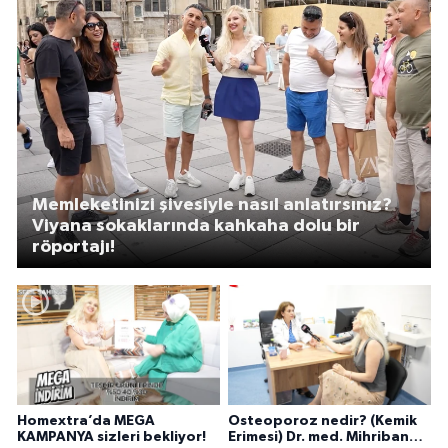
Memleketinizi şivesiyle nasıl anlatırsınız?
Viyana sokaklarında kahkaha dolu bir
röportajı!
Homextra’da MEGA
Osteoporoz nedir? (Kemik
KAMPANYA sizleri bekliyor!
Erimesi) Dr. med. Mihriban