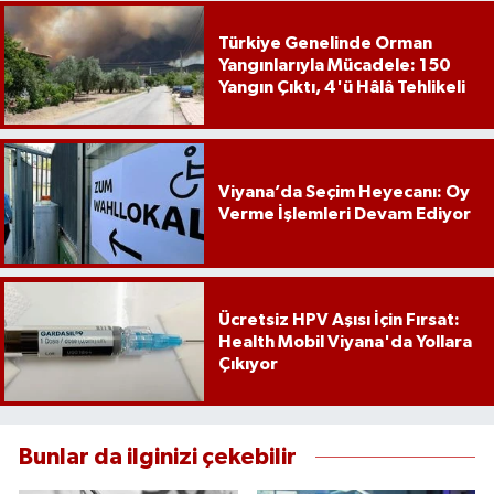
Türkiye Genelinde Orman
Yangınlarıyla Mücadele: 150
Yangın Çıktı, 4'ü Hâlâ Tehlikeli
Viyana’da Seçim Heyecanı: Oy
Verme İşlemleri Devam Ediyor
Ücretsiz HPV Aşısı İçin Fırsat:
Health Mobil Viyana'da Yollara
Çıkıyor
Bunlar da ilginizi çekebilir