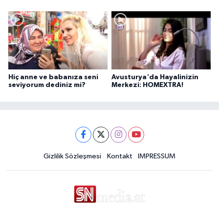
Pelit anlatıyor...
Hiç anne ve babanıza seni
Avusturya'da Hayalinizin
seviyorum dediniz mi?
Merkezi: HOMEXTRA!
Gizlilik Sözleşmesi
Kontakt
IMPRESSUM