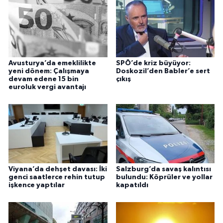
Avusturya’da emeklilikte
SPÖ’de kriz büyüyor:
yeni dönem: Çalışmaya
Doskozil’den Babler’e sert
devam edene 15 bin
çıkış
euroluk vergi avantajı
Viyana’da dehşet davası: İki
Salzburg’da savaş kalıntısı
genci saatlerce rehin tutup
bulundu: Köprüler ve yollar
işkence yaptılar
kapatıldı