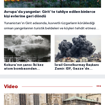
Avrupa'da yangınlar: Girit'te tahliye edilen binlerce
kişi evlerine geri döndü
Yunanistan'ın Girit adasında, kuvvetli rüzgarların körüklediği
orman yangınlarının turistik beldeleri ve köyleri tehdit etmesi
nedeniyle binlerce kişi tahliye edildi.
Kokura'nın şansı: İki kez
İsrail Genelkurmay Başkanı
atom bombasından
Zamir: IDF, Gazze'de
kurtulan şehir
'önleyici' faaliyetlerini
sürdürecek
Video