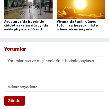
Avusturya’da işyerinde
Viyana'da tarihi güneş
şiddet vakaları dört yılda
tutulması heyecanı: İşte
yaklaşık yüzde 65 arttı
izlenecek en iyi yerler
Yorumlar
Gönder