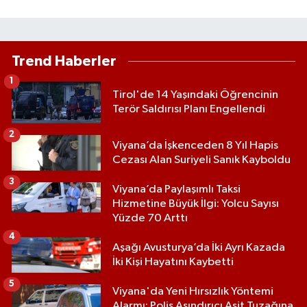
Trend Haberler
1
Tirol'de 14 Yaşındaki Öğrencinin
Terör Saldırısı Planı Engellendi
2
Viyana’da İşkenceden 8 Yıl Hapis
Cezası Alan Suriyeli Sanık Kayboldu
3
Viyana’da Paylaşımlı Taksi
Hizmetine Büyük İlgi: Yolcu Sayısı
Yüzde 70 Arttı
4
Aşağı Avusturya’da İki Ayrı Kazada
İki Kişi Hayatını Kaybetti
5
Viyana'da Yeni Hırsızlık Yöntemi
Alarmı: Polis Aşındırıcı Asit Tuzağına