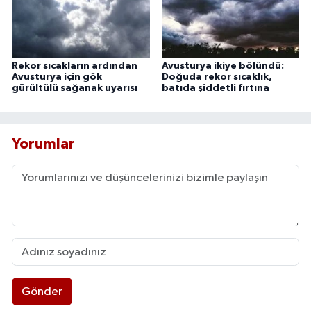
Rekor sıcakların ardından
Avusturya ikiye bölündü:
Avusturya için gök
Doğuda rekor sıcaklık,
gürültülü sağanak uyarısı
batıda şiddetli fırtına
Yorumlar
Gönder