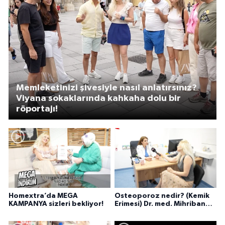
Memleketinizi şivesiyle nasıl anlatırsınız?
Viyana sokaklarında kahkaha dolu bir
röportajı!
Homextra’da MEGA
Osteoporoz nedir? (Kemik
KAMPANYA sizleri bekliyor!
Erimesi) Dr. med. Mihriban
Pelit anlatıyor...