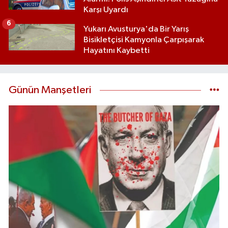
Karşı Uyardı
6
Yukarı Avusturya'da Bir Yarış
Bisikletçisi Kamyonla Çarpışarak
Hayatını Kaybetti
Günün Manşetleri