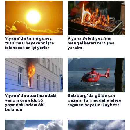
Viyana'da tarihi güneş
Viyana Belediyesi'nin
tutulması heyecanı: İşte
mangal kararı tartışma
izlenecek en iyi yerler
yarattı
Viyana'da apartmandaki
Salzburg'da gölde can
yangın can aldı: 55
pazarı: Tüm müdahalelere
yaşındaki adam ölü
rağmen hayatını kaybetti
bulundu