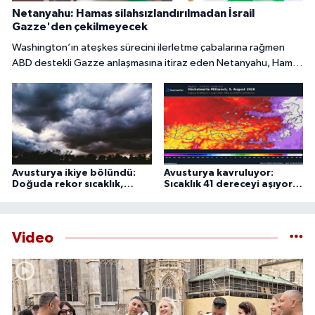
Netanyahu: Hamas silahsızlandırılmadan İsrail
Gazze'den çekilmeyecek
Washington’ın ateşkes sürecini ilerletme çabalarına rağmen
ABD destekli Gazze anlaşmasına itiraz eden Netanyahu, Hamas
tamamen silahsızlandırılmadan İsrail’in bölgeden
çekilmeyeceğini söyledi.
Avusturya ikiye bölündü:
Avusturya kavruluyor:
Doğuda rekor sıcaklık,
Sıcaklık 41 dereceyi aşıyor,
batıda şiddetli fırtına
uzmanlardan 44 derece
uyarısı
Video