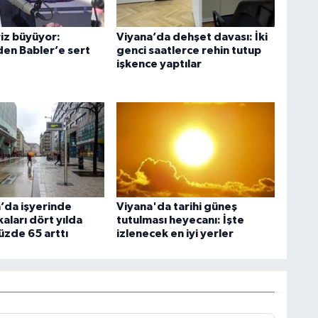
iz büyüyor:
Viyana’da dehşet davası: İki
den Babler’e sert
genci saatlerce rehin tutup
işkence yaptılar
’da işyerinde
Viyana'da tarihi güneş
aları dört yılda
tutulması heyecanı: İşte
üzde 65 arttı
izlenecek en iyi yerler