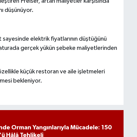
eştiren Preiser, artan maliyetler karşısında
nı düşünüyor.
 sayesinde elektrik fiyatlarının düştüğünü
faturada gerçek yükün şebeke maliyetlerinden
özellikle küçük restoran ve aile işletmeleri
mesi bekleniyor.
inde Orman Yangınlarıyla Mücadele: 150
'ü Hâlâ Tehlikeli