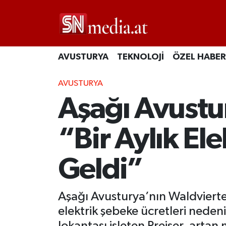
AVUSTURYA
TEKNOLOJİ
ÖZEL HABER
AVUSTURYA
Aşağı Avustu
“Bir Aylık El
Geldi”
Aşağı Avusturya’nın Waldviertel
elektrik şebeke ücretleri nedeni
lokantası işleten Preiser, artan