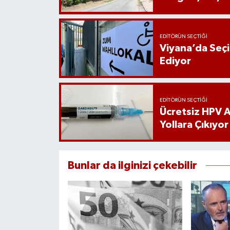
EDITÖRÜN SEÇTIĞI
Viyana’da Seç
Ediyor
EDITÖRÜN SEÇTIĞI
Ücretsiz HPV Aş
Yollara Çıkıyor
Bunlar da ilginizi çekebilir