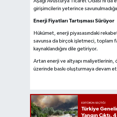
Aşağı Avusturya Ticaret Odası’nı da el
girişimcilerin yeterince savunulmadığı
Enerji Fiyatları Tartışması Sürüyor
Hükümet, enerji piyasasındaki rekabet
savunsa da birçok işletmeci, toplam 
kaynaklandığını dile getiriyor.
Artan enerji ve altyapı maliyetlerinin, 
üzerinde baskı oluşturmaya devam et
EDITÖRÜN SEÇTIĞI
Türkiye Genel
Yangın Çıktı, 4