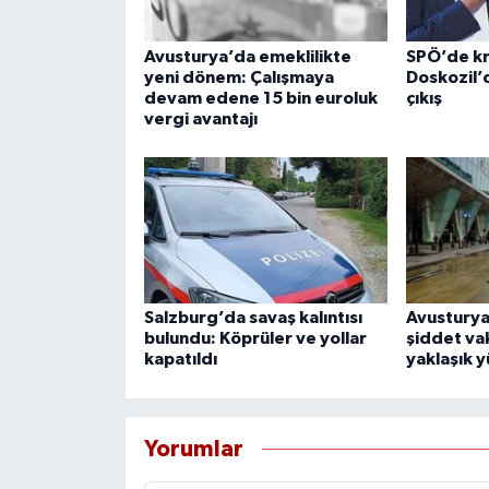
Avusturya’da emeklilikte
SPÖ’de kr
yeni dönem: Çalışmaya
Doskozil’
devam edene 15 bin euroluk
çıkış
vergi avantajı
Salzburg’da savaş kalıntısı
Avusturya
bulundu: Köprüler ve yollar
şiddet vak
kapatıldı
yaklaşık y
Yorumlar