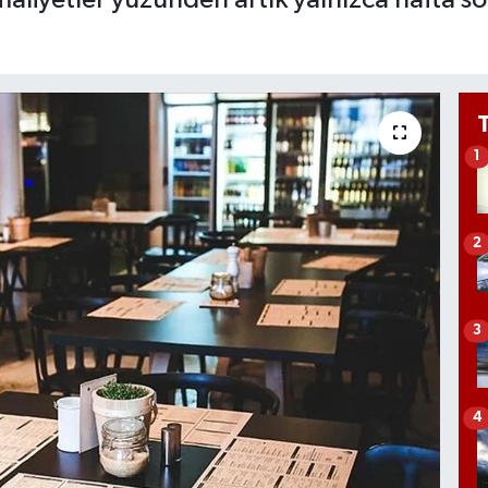
1
2
3
4