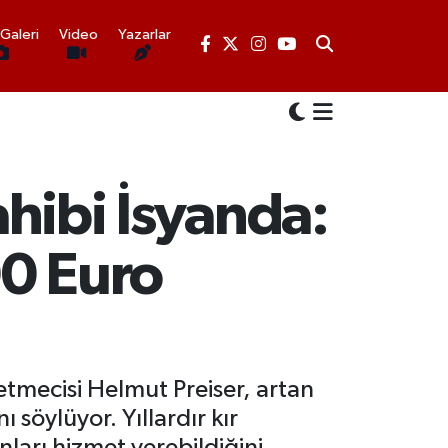
Galeri
Video
Yazarlar
hibi İsyanda:
00 Euro
etmecisi Helmut Preiser, artan
 söylüyor. Yıllardır kır
nları hizmet verebildiğini