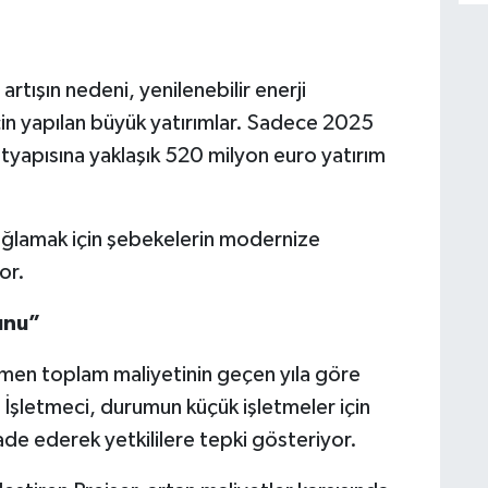
E
D
M
P
rtışın nedeni, yenilenebilir enerji
a
in yapılan büyük yatırımlar. Sadece 2025
altyapısına yaklaşık 520 milyon euro yatırım
sağlamak için şebekelerin modernize
or.
unu”
ağmen toplam maliyetinin geçen yıla göre
. İşletmeci, durumun küçük işletmeler için
fade ederek yetkililere tepki gösteriyor.