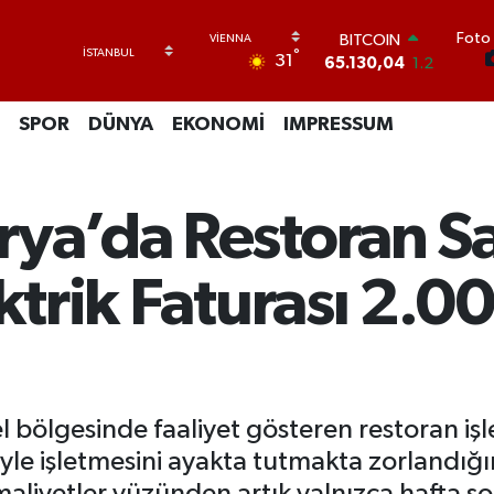
Foto 
DOLAR
°
31
47,7106
0.17
EURO
55,1652
0.27
SPOR
DÜNYA
EKONOMİ
IMPRESSUM
STERLİN
64,4046
0.35
GRAM ALTIN
6618.49
2.12
rya’da Restoran Sa
BİST100
13.773
-19
BITCOIN
ektrik Faturası 2.0
65.130,04
1.2
 bölgesinde faaliyet gösteren restoran işl
yle işletmesini ayakta tutmakta zorlandığını
 maliyetler yüzünden artık yalnızca hafta so