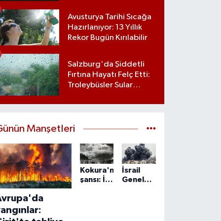
Avusturya Tarihi Sıcağa
Hazırlanıyor: 13 Yıllık
Rekor Bugün Kırılabilir
Salzburg'da Şiddetli
Fırtına Hayatı Felç Etti:
Troleybüsler Sular
Altında Kaldı
Günün Manşetleri
Kokura'nın
İsrail
şansı: İki
Genelkurmay
kez
Başkanı
Avrupa'da
atom
Zamir:
bombasından
IDF,
angınlar:
kurtulan
Gazze'de