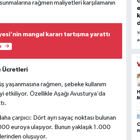
G
k sunmalarına rağmen maliyetleri karşılamanın
e
k
Y
esi'nin mangal kararı tartışma yarattı
a
e
r
o
t
k
 Ücretleri
n
t
üşüş yaşanmasına rağmen, şebeke kullanım
H
yi etkiliyor. Özellikle Aşağı Avusturya’da
tı.
s
b
aha çarpıcı: Dört ayrı sayaç noktası bulunan
O
2.000 euroya ulaşıyor. Bunun yaklaşık 1.000
n
lerinden oluşuyor.
(