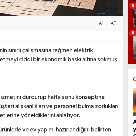
5
-
+
A
A
6
in sınırlı çalışmasına rağmen elektrik
şletmeyi ciddi bir ekonomik baskı altına sokmuş
 hizmetini durdurup hafta sonu konseptine
eri alışkanlıkları ve personel bulma zorlukları
etlerine yöneldiklerini anlatıyor.
y
ünlerle ve ev yapımı hazırlandığını belirten