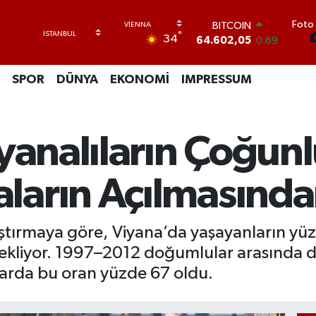
BITCOIN
Foto 
64.602,05
0.69
°
34
DOLAR
47,5986
0.06
EURO
SPOR
DÜNYA
EKONOMİ
IMPRESSUM
55,0700
0.1
STERLİN
64,2438
0.21
GRAM ALTIN
yanalıların Çoğun
6518.23
0.39
BİST100
arın Açılmasında
13.768
48
raştırmaya göre, Viyana’da yaşayanların yü
tekliyor. 1997–2012 doğumlular arasında d
arda bu oran yüzde 67 oldu.