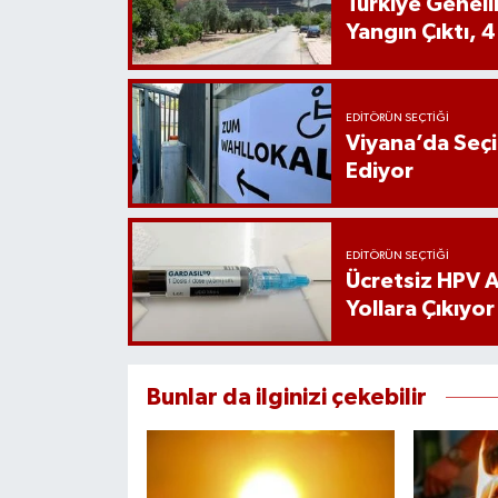
Türkiye Genel
Yangın Çıktı, 4
EDITÖRÜN SEÇTIĞI
Viyana’da Seç
Ediyor
EDITÖRÜN SEÇTIĞI
Ücretsiz HPV Aş
Yollara Çıkıyor
Bunlar da ilginizi çekebilir