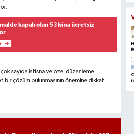
ç
yor.
d
a
N
malde kapalı olan 53 bina ücretsiz
t
yor
s
İ
H
e
ç
s
s
b
ın çok sayıda istisna ve özel düzenleme
O
 net bir çözüm bulunmasının önemine dikkat
n
(
E
D
M
P
a