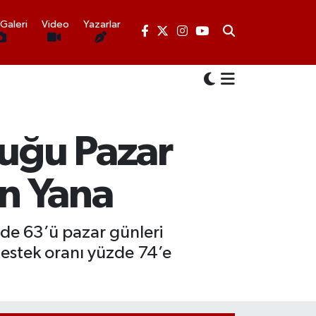
Galeri
Video
Yazarlar
luğu Pazar
n Yana
zde 63’ü pazar günleri
estek oranı yüzde 74’e