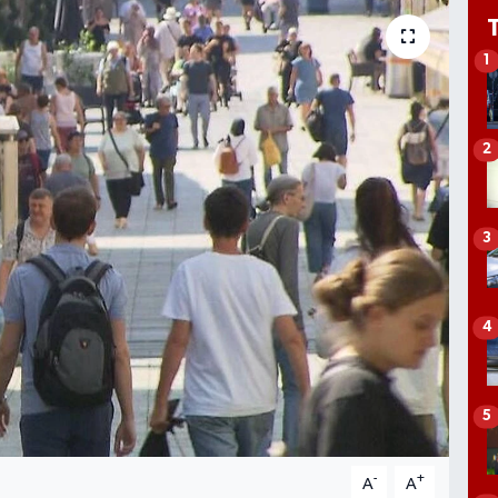
1
2
3
4
5
-
+
A
A