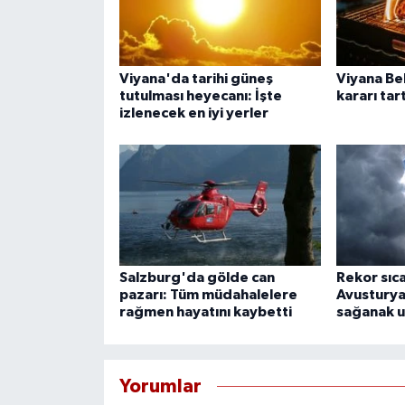
Viyana'da tarihi güneş
Viyana Be
tutulması heyecanı: İşte
kararı tar
izlenecek en iyi yerler
Salzburg'da gölde can
Rekor sıc
pazarı: Tüm müdahalelere
Avusturya 
rağmen hayatını kaybetti
sağanak u
Yorumlar