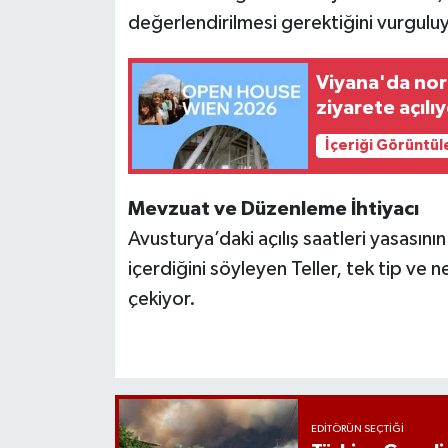
değerlendirilmesi gerektiğini vurgulu
Viyana'da nor
ziyarete açılı
İçeriği Görüntül
Mevzuat ve Düzenleme İhtiyacı
Avusturya’daki açılış saatleri yasasın
içerdiğini söyleyen Teller, tek tip ve
çekiyor.
EDITÖRÜN SEÇTIĞI