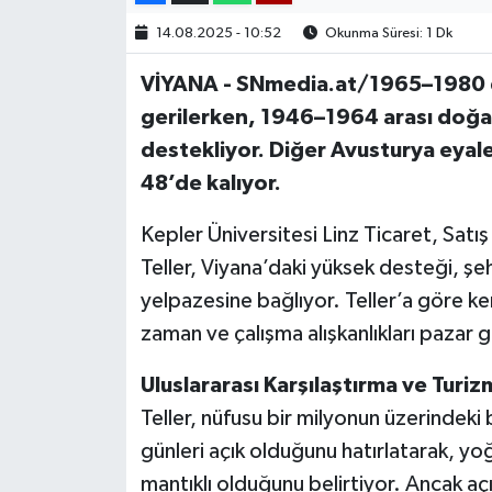
14.08.2025 - 10:52
Okunma Süresi: 1 Dk
VİYANA - SNmedia.at/1965–1980 
gerilerken, 1946–1964 arası doğan
destekliyor. Diğer Avusturya eyal
48’de kalıyor.
Kepler Üniversitesi Linz Ticaret, Sat
Teller, Viyana’daki yüksek desteği, şe
yelpazesine bağlıyor. Teller’a göre ke
zaman ve çalışma alışkanlıkları pazar gü
Uluslararası Karşılaştırma ve Turizm
Teller, nüfusu bir milyonun üzerindeki
günleri açık olduğunu hatırlatarak, y
mantıklı olduğunu belirtiyor. Ancak açı