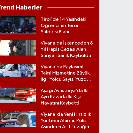
Trend Haberler
Tirol'de 14 Yaşındaki
Öğrencinin Terör
Saldırısı Planı
Engellendi
Viyana’da İşkenceden 8
Yıl Hapis Cezası Alan
Suriyeli Sanık Kayboldu
Viyana’da Paylaşımlı
Taksi Hizmetine Büyük
İlgi: Yolcu Sayısı Yüzde
70 Arttı
Aşağı Avusturya’da İki
Ayrı Kazada İki Kişi
Hayatını Kaybetti
Viyana'da Yeni Hırsızlık
Yöntemi Alarmı: Polis
Aşındırıcı Asit Tuzağına