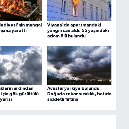
lediyesi'nin mangal
Viyana'da apartmandaki
tışma yarattı
yangın can aldı: 55 yaşındaki
adam ölü bulundu
akların ardından
Avusturya ikiye bölündü:
için gök gürültülü
Doğuda rekor sıcaklık, batıda
yarısı
şiddetli fırtına