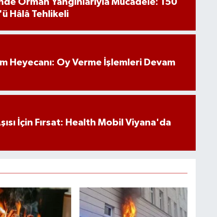
inde Orman Yangınlarıyla Mücadele: 150
'ü Hâlâ Tehlikeli
im Heyecanı: Oy Verme İşlemleri Devam
ısı İçin Fırsat: Health Mobil Viyana'da