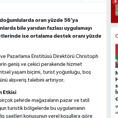
6
doğumlularda oran yüzde 56’ya
larda bile yarıdan fazlası uygulamayı
etlerinde ise ortalama destek oranı yüzde
ış ve Pazarlama Enstitüsü Direktörü Christoph
hrin geniş ve çekici perakende hizmet
ntsel yaşam biçimi, turist yoğunluğu, boş
nü alışveriş talebini artırıyor.
s
İ
 Etkisi
 birçok şehirde mağazaların pazar ve tatil
W
oğun turistik bölgelerde bu uygulamanın
s
lış saatleri konusunun yerel koşullara göre