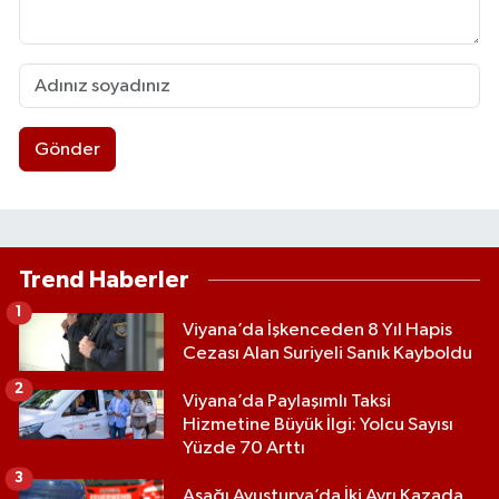
Gönder
Trend Haberler
1
Viyana’da İşkenceden 8 Yıl Hapis
Cezası Alan Suriyeli Sanık Kayboldu
2
Viyana’da Paylaşımlı Taksi
Hizmetine Büyük İlgi: Yolcu Sayısı
Yüzde 70 Arttı
3
Aşağı Avusturya’da İki Ayrı Kazada