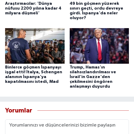
Araştırmacılar: 'Dünya
49 bin göçmen yüzerek
nüfusu 2200 yılına kadar 4
sınırı geçti, ordu devreye
milyara düşmeli'
girdi. İspanya'da neler
oluyor?
Binlerce göçmen İspanyayı
Trump, Hamas'ın
işgal etti! İtalya, Schengen
silahsızlandırılması ve
alanının İspanya'ya
İsrail'in Gazze'den
kapatılmasını istedi, Mad
çekilmesini öngören
anlaşmayı duyurdu
Yorumlar