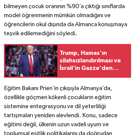
bilmeyen çocuk oranının %90’a çıktığı sınıflarda
model öğrenmenin mümkün olmadığını ve
öğrencilerin okul dışında da Almanca konuşmaya
teşvik edilemediğini söyledi.
Trump, Hamas'ın
silahsızlandırılması ve
İsrail'in Gazze'den
çekilmesini öngören
anlaşmayı duyurdu
Eğitim Bakanı Prien’in çıkışıyla Almanya’da,
özellikle göçmen kökenli çocukların eğitim
sistemine entegrasyonu ve dil yeterliliği
tartışmaları yeniden alevlendi. Konu, sadece
eğitimi değil, ülkenin uzun vadeli uyum ve
toplumsal eşitlik politikalarını da doğrudan