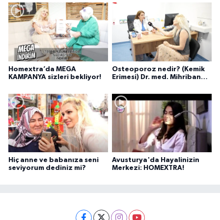
Homextra’da MEGA
Osteoporoz nedir? (Kemik
KAMPANYA sizleri bekliyor!
Erimesi) Dr. med. Mihriban
Pelit anlatıyor...
Hiç anne ve babanıza seni
Avusturya'da Hayalinizin
seviyorum dediniz mi?
Merkezi: HOMEXTRA!