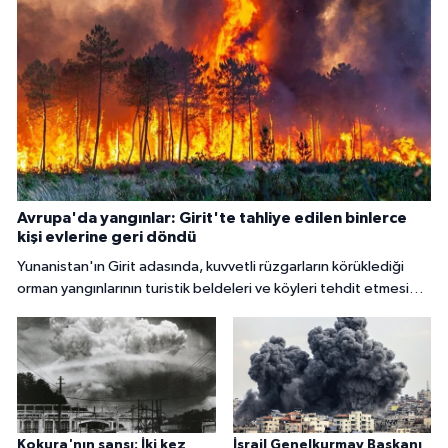
Avrupa'da yangınlar: Girit'te tahliye edilen binlerce
kişi evlerine geri döndü
Yunanistan'ın Girit adasında, kuvvetli rüzgarların körüklediği
orman yangınlarının turistik beldeleri ve köyleri tehdit etmesi
nedeniyle binlerce kişi tahliye edildi.
Kokura'nın şansı: İki kez
İsrail Genelkurmay Başkanı