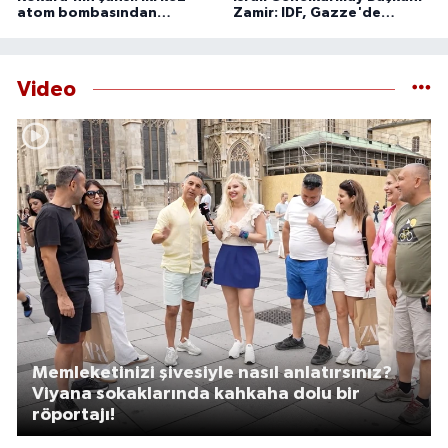
atom bombasından
Zamir: IDF, Gazze'de
kurtulan şehir
'önleyici' faaliyetlerini
sürdürecek
Video
Memleketinizi şivesiyle nasıl anlatırsınız?
Viyana sokaklarında kahkaha dolu bir
röportajı!