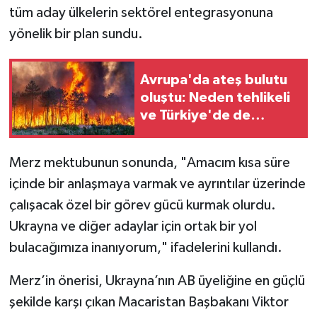
tüm aday ülkelerin sektörel entegrasyonuna
yönelik bir plan sundu.
Avrupa'da ateş bulutu
oluştu: Neden tehlikeli
ve Türkiye'de de
görülür mü?
Merz mektubunun sonunda, "Amacım kısa süre
içinde bir anlaşmaya varmak ve ayrıntılar üzerinde
çalışacak özel bir görev gücü kurmak olurdu.
Ukrayna ve diğer adaylar için ortak bir yol
bulacağımıza inanıyorum," ifadelerini kullandı.
Merz’in önerisi, Ukrayna’nın AB üyeliğine en güçlü
şekilde karşı çıkan Macaristan Başbakanı Viktor