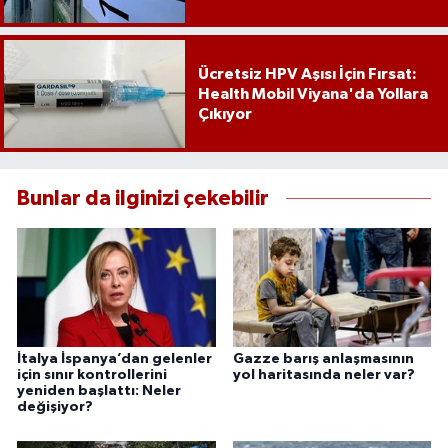
Ücretsiz HPV Aşısı İçin Fırsat:
Health Mobil Viyana'da Yollara
Çıkıyor
Bunlar da ilginizi çekebilir
İtalya İspanya’dan gelenler
Gazze barış anlaşmasının
için sınır kontrollerini
yol haritasında neler var?
yeniden başlattı: Neler
değişiyor?