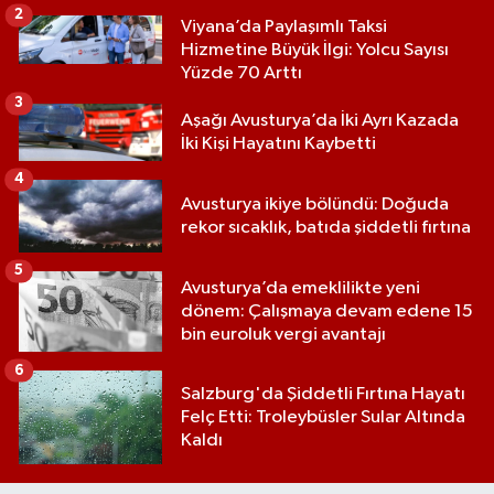
2
Viyana’da Paylaşımlı Taksi
Hizmetine Büyük İlgi: Yolcu Sayısı
Yüzde 70 Arttı
3
Aşağı Avusturya’da İki Ayrı Kazada
İki Kişi Hayatını Kaybetti
4
Avusturya ikiye bölündü: Doğuda
rekor sıcaklık, batıda şiddetli fırtına
5
Avusturya’da emeklilikte yeni
dönem: Çalışmaya devam edene 15
bin euroluk vergi avantajı
6
Salzburg'da Şiddetli Fırtına Hayatı
Felç Etti: Troleybüsler Sular Altında
Kaldı