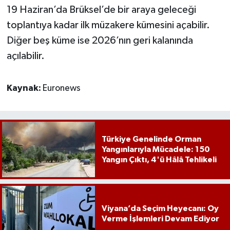
19 Haziran’da Brüksel’de bir araya geleceği
toplantıya kadar ilk müzakere kümesini açabilir.
Diğer beş küme ise 2026’nın geri kalanında
açılabilir.
Kaynak:
Euronews
Türkiye Genelinde Orman
Yangınlarıyla Mücadele: 150
Yangın Çıktı, 4'ü Hâlâ Tehlikeli
Viyana’da Seçim Heyecanı: Oy
Verme İşlemleri Devam Ediyor