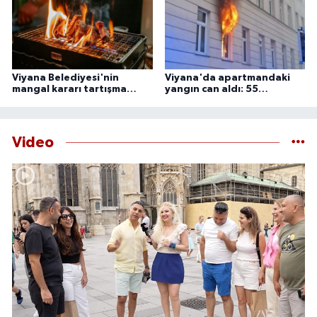
izlemek için çeşitli noktalarda bir araya gelecek.
Viyana Belediyesi'nin
Viyana'da apartmandaki
mangal kararı tartışma
yangın can aldı: 55
yarattı
yaşındaki adam ölü
bulundu
Video