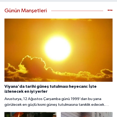
Günün Manşetleri
Viyana'da tarihi güneş tutulması heyecanı: İşte
izlenecek en iyi yerler
Avusturya, 12 Ağustos Çarşamba günü 1999'dan bu yana
görülecek en güçlü kısmi güneş tutulmasına tanıklık edecek.
Başkent Viyana'da gökyüzü meraklıları, güneşin yaklaşık yüzde
85 ila 89'unun Ay tarafından örtüleceği bu nadir doğa olayını