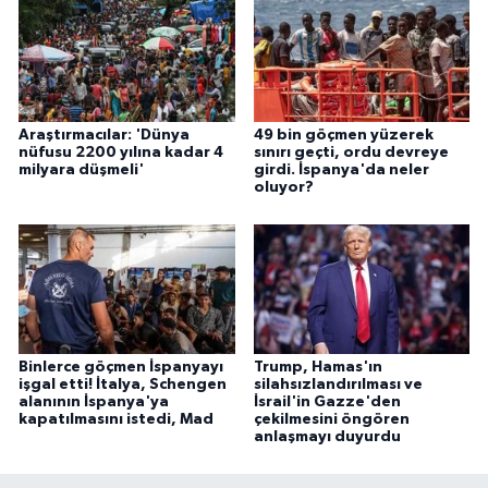
Araştırmacılar: 'Dünya
49 bin göçmen yüzerek
nüfusu 2200 yılına kadar 4
sınırı geçti, ordu devreye
milyara düşmeli'
girdi. İspanya'da neler
oluyor?
Binlerce göçmen İspanyayı
Trump, Hamas'ın
işgal etti! İtalya, Schengen
silahsızlandırılması ve
alanının İspanya'ya
İsrail'in Gazze'den
kapatılmasını istedi, Mad
çekilmesini öngören
anlaşmayı duyurdu