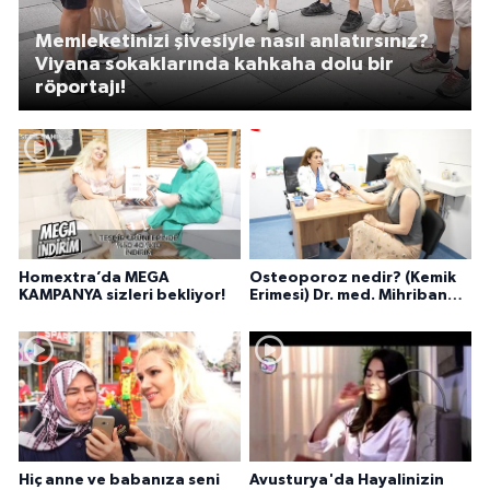
Memleketinizi şivesiyle nasıl anlatırsınız?
Viyana sokaklarında kahkaha dolu bir
röportajı!
Homextra’da MEGA
Osteoporoz nedir? (Kemik
KAMPANYA sizleri bekliyor!
Erimesi) Dr. med. Mihriban
Pelit anlatıyor...
Hiç anne ve babanıza seni
Avusturya'da Hayalinizin