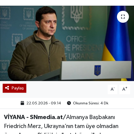
Paylaş
-
+
A
A
22.05.2026 - 09:14
Okunma Süresi: 4 Dk
VİYANA - SNmedia.at/
Almanya Başbakanı
Friedrich Merz, Ukrayna’nın tam üye olmadan