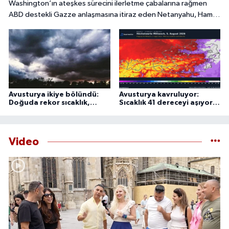
Washington’ın ateşkes sürecini ilerletme çabalarına rağmen
ABD destekli Gazze anlaşmasına itiraz eden Netanyahu, Hamas
tamamen silahsızlandırılmadan İsrail’in bölgeden
çekilmeyeceğini söyledi.
Avusturya ikiye bölündü:
Avusturya kavruluyor:
Doğuda rekor sıcaklık,
Sıcaklık 41 dereceyi aşıyor,
batıda şiddetli fırtına
uzmanlardan 44 derece
uyarısı
Video