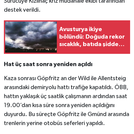
Sürücüye Kızılhaç kriz müdahale ekibi tarafından
destek verildi.
Avusturya ikiye
bölündü: Doğuda rekor
sıcaklık, batıda şiddetli
fırtına
Hat üç saat sonra yeniden açıldı
Kaza sonrası Göpfritz an der Wild ile Allentsteig
arasındaki demiryolu hattı trafiğe kapatıldı. ÖBB,
hattın yaklaşık üç saatlik çalışmanın ardından saat
19.00’dan kısa süre sonra yeniden açıldığını
duyurdu. Bu süreçte Göpfritz ile Gmünd arasında
trenlerin yerine otobüs seferleri yapıldı.