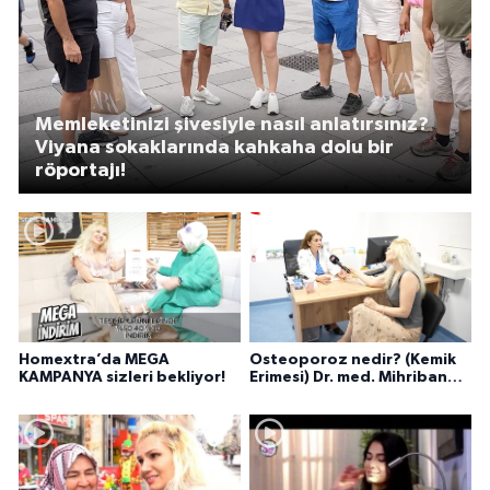
Memleketinizi şivesiyle nasıl anlatırsınız?
Viyana sokaklarında kahkaha dolu bir
röportajı!
Homextra’da MEGA
Osteoporoz nedir? (Kemik
KAMPANYA sizleri bekliyor!
Erimesi) Dr. med. Mihriban
Pelit anlatıyor...