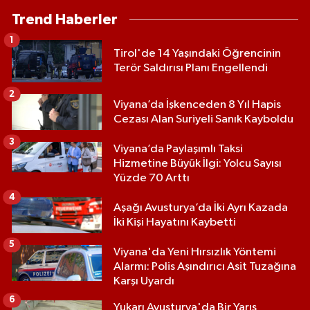
Trend Haberler
1
Tirol'de 14 Yaşındaki Öğrencinin
Terör Saldırısı Planı Engellendi
2
Viyana’da İşkenceden 8 Yıl Hapis
Cezası Alan Suriyeli Sanık Kayboldu
3
Viyana’da Paylaşımlı Taksi
Hizmetine Büyük İlgi: Yolcu Sayısı
Yüzde 70 Arttı
4
Aşağı Avusturya’da İki Ayrı Kazada
İki Kişi Hayatını Kaybetti
5
Viyana'da Yeni Hırsızlık Yöntemi
Alarmı: Polis Aşındırıcı Asit Tuzağına
Karşı Uyardı
6
Yukarı Avusturya'da Bir Yarış