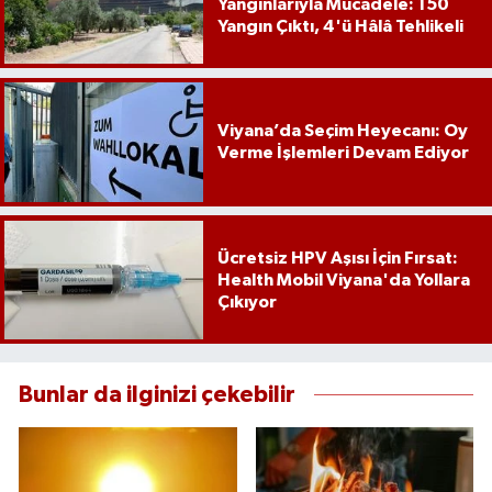
Yangınlarıyla Mücadele: 150
Yangın Çıktı, 4'ü Hâlâ Tehlikeli
Viyana’da Seçim Heyecanı: Oy
Verme İşlemleri Devam Ediyor
Ücretsiz HPV Aşısı İçin Fırsat:
Health Mobil Viyana'da Yollara
Çıkıyor
Bunlar da ilginizi çekebilir