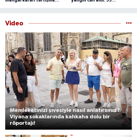
mangal kararı tartışma
yangın can aldı: 55
yarattı
yaşındaki adam ölü
bulundu
Video
Memleketinizi şivesiyle nasıl anlatırsınız?
Viyana sokaklarında kahkaha dolu bir
röportajı!