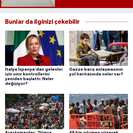
Bunlar da ilginizi çekebilir
İtalya İspanya’dan gelenler
Gazze barış anlaşmasının
için sınır kontrollerini
yol haritasında neler var?
yeniden başlattı: Neler
değişiyor?
Araştırmacılar: 'Dünya
49 bin göçmen yüzerek