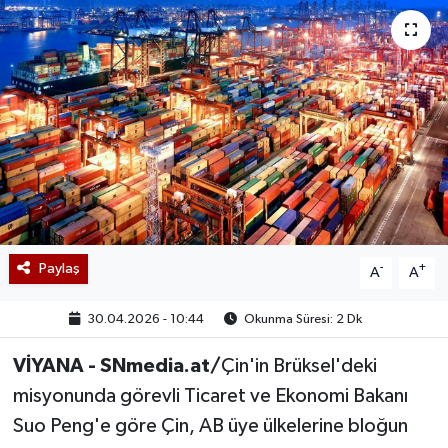
Paylaş
-
+
A
A
30.04.2026 - 10:44
Okunma Süresi: 2 Dk
VİYANA - SNmedia.at/
Çin'in Brüksel'deki
misyonunda görevli Ticaret ve Ekonomi Bakanı
Suo Peng'e göre Çin, AB üye ülkelerine bloğun