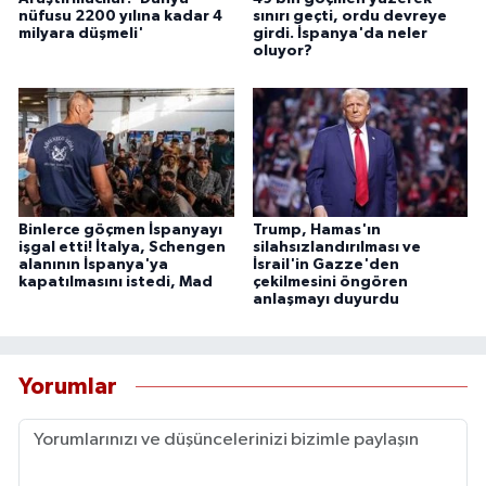
nüfusu 2200 yılına kadar 4
sınırı geçti, ordu devreye
milyara düşmeli'
girdi. İspanya'da neler
oluyor?
Binlerce göçmen İspanyayı
Trump, Hamas'ın
işgal etti! İtalya, Schengen
silahsızlandırılması ve
alanının İspanya'ya
İsrail'in Gazze'den
kapatılmasını istedi, Mad
çekilmesini öngören
anlaşmayı duyurdu
Yorumlar