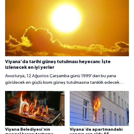
Viyana'da tarihi güneş tutulması heyecanı: İşte
izlenecek en iyi yerler
Avusturya, 12 Ağustos Çarşamba günü 1999'dan bu yana
görülecek en güçlü kısmi güneş tutulmasına tanıklık edecek.
Başkent Viyana'da gökyüzü meraklıları, güneşin yaklaşık yüzde
85 ila 89'unun Ay tarafından örtüleceği bu nadir doğa olayını
izlemek için çeşitli noktalarda bir araya gelecek.
Viyana Belediyesi'nin
Viyana'da apartmandaki