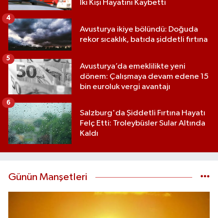
İki Kişi Hayatını Kaybetti
4
Avusturya ikiye bölündü: Doğuda
rekor sıcaklık, batıda şiddetli fırtına
5
Avusturya’da emeklilikte yeni
dönem: Çalışmaya devam edene 15
bin euroluk vergi avantajı
6
Salzburg'da Şiddetli Fırtına Hayatı
Felç Etti: Troleybüsler Sular Altında
Kaldı
Günün Manşetleri