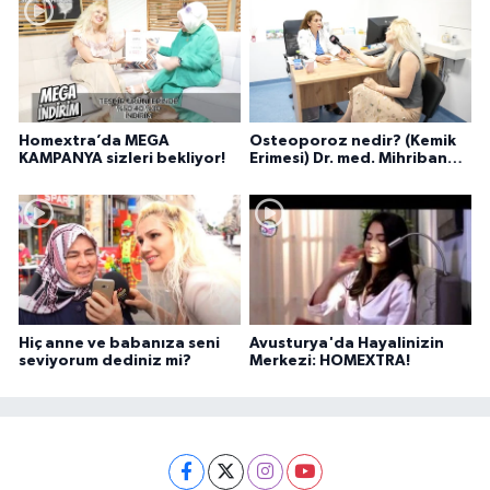
Homextra’da MEGA
Osteoporoz nedir? (Kemik
KAMPANYA sizleri bekliyor!
Erimesi) Dr. med. Mihriban
Pelit anlatıyor...
Hiç anne ve babanıza seni
Avusturya'da Hayalinizin
seviyorum dediniz mi?
Merkezi: HOMEXTRA!