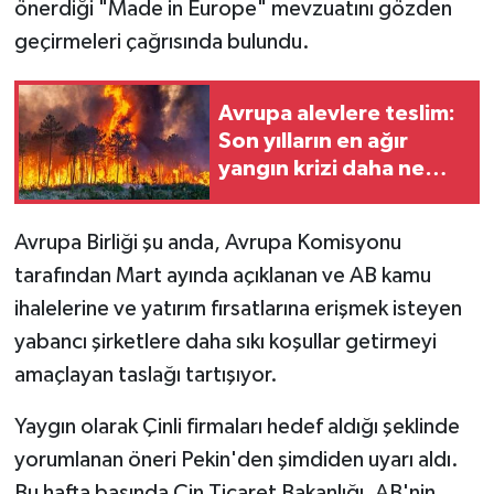
önerdiği "Made in Europe" mevzuatını gözden
geçirmeleri çağrısında bulundu.
Avrupa alevlere teslim:
Son yılların en ağır
yangın krizi daha ne
kadar kötüleşebilir?
Avrupa Birliği şu anda, Avrupa Komisyonu
tarafından Mart ayında açıklanan ve AB kamu
ihalelerine ve yatırım fırsatlarına erişmek isteyen
yabancı şirketlere daha sıkı koşullar getirmeyi
amaçlayan taslağı tartışıyor.
Yaygın olarak Çinli firmaları hedef aldığı şeklinde
yorumlanan öneri Pekin'den şimdiden uyarı aldı.
Bu hafta başında Çin Ticaret Bakanlığı, AB'nin